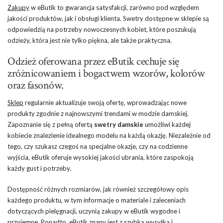
Zakupy
w eButik to gwarancja satysfakcji, zarówno pod względem
jakości produktów, jak i obsługi klienta. Swetry dostępne w sklepie są
odpowiedzią na potrzeby nowoczesnych kobiet, które poszukują
odzieży, która jest nie tylko piękna, ale także praktyczna.
Odzież oferowana przez eButik cechuje się
zróżnicowaniem i bogactwem wzorów, kolorów
oraz fasonów.
Sklep
regularnie aktualizuje swoją ofertę, wprowadzając nowe
produkty zgodnie z najnowszymi trendami w modzie damskiej.
Zapoznanie się z pełną ofertą
swetry damskie
umożliwi każdej
kobiecie znalezienie idealnego modelu na każdą okazję. Niezależnie od
tego, czy szukasz czegoś na specjalne okazje, czy na codzienne
wyjścia, eButik oferuje wysokiej jakości ubrania, które zaspokoją
każdy gust i potrzeby.
Dostępność różnych rozmiarów, jak również szczegółowy opis
każdego produktu, w tym informacje o materiale i zaleceniach
dotyczących pielęgnacji, uczynią zakupy w eButik wygodne i
przyjemne. Ponadto, eButik znany jest z szybką wysyłką i