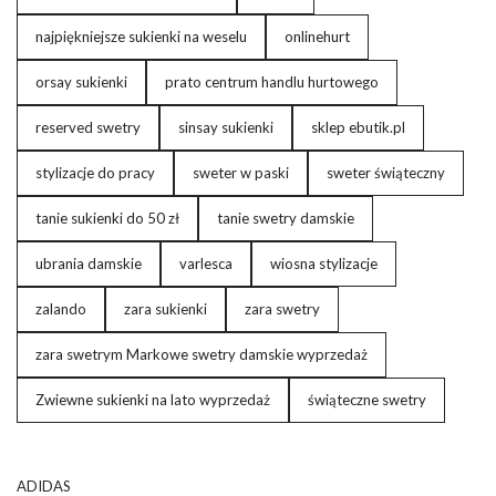
najpiękniejsze sukienki na weselu
onlinehurt
orsay sukienki
prato centrum handlu hurtowego
reserved swetry
sinsay sukienki
sklep ebutik.pl
stylizacje do pracy
sweter w paski
sweter świąteczny
tanie sukienki do 50 zł
tanie swetry damskie
ubrania damskie
varlesca
wiosna stylizacje
zalando
zara sukienki
zara swetry
zara swetrym Markowe swetry damskie wyprzedaż
Zwiewne sukienki na lato wyprzedaż
świąteczne swetry
ADIDAS