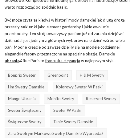
ołówkowe. Kompletowanie modnej garderoby na nadchodzący sezon
warto rozpocząć od spódnic
basic
.
Być może czytałaś kiedyś w historii mody damskiej jak długą drogę
przeszły
sukienki
jako element garderoby i jakie ewolucje
przechodziły. Ten strój towarzyszy paniom już od zarania dziejów i
dziś nadal jest jednym z głównych wyborów na o dzień wśród wielu
pań! Modne kreacje od zawsze dzieliły się na modele codzienne i
eleganckie fasony przeznaczone na specjalne okazje. Damskie
ubrania
Rue Paris to
francuska elegancja
w najlepszym stylu.
Bonprix Sweter
Greenpoint
H & M Swetry
Hm Swetry Damskie
Kolorowy Sweter W Paski
Mango Ubrania
Mohito Swetry
Reserved Swetry
Sweter Świąteczny
Sweter W Paski
Świąteczne Swetry
Tanie Swetry Damskie
Zara Swetrym Markowe Swetry Damskie Wyprzedaż