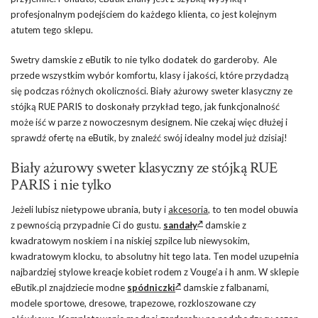
profesjonalnym podejściem do każdego klienta, co jest kolejnym
atutem tego sklepu.
Swetry damskie z eButik to nie tylko dodatek do garderoby. Ale
przede wszystkim wybór komfortu, klasy i jakości, które przydadzą
się podczas różnych okoliczności. Biały ażurowy sweter klasyczny ze
stójką RUE PARIS to doskonały przykład tego, jak funkcjonalność
może iść w parze z nowoczesnym designem. Nie czekaj więc dłużej i
sprawdź ofertę na eButik, by znaleźć swój idealny model już dzisiaj!
Biały ażurowy sweter klasyczny ze stójką RUE
PARIS i nie tylko
Jeżeli lubisz nietypowe ubrania, buty i
akcesoria
, to ten model obuwia
z pewnością przypadnie Ci do gustu.
sandały
damskie z
kwadratowym noskiem i na niskiej szpilce lub niewysokim,
kwadratowym klocku, to absolutny hit tego lata. Ten model uzupełnia
najbardziej stylowe kreacje kobiet rodem z Vouge’a i h anm. W sklepie
eButik.pl znajdziecie modne
spódniczki
damskie z falbanami,
modele sportowe, dresowe, trapezowe, rozkloszowane czy