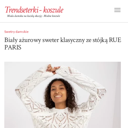
Trendseterki - koszule
Toggl
Moda damska na każdą okazję - Modne koszule
Naviga
Swetry damskie
Biały ażurowy sweter klasyczny ze stójką RUE
PARIS