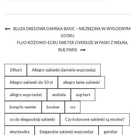
BLUZA DRESOWA DAMSKA BASIC – NIEZBĘDNA W WYGODNYM
LOOKU
FLUO RÓŻOWO-ECRU SWETER OVERSIZE W PASKI Z WEŁNĄ
RUE PARIS
24hurt
Allegro sukienki damskie wyprzedaż
Allegro sukienki do 50 zł
allegro tanie sukienki
allegro wyprzedaż
andżela
asg hurt
bonprix sweter
booker
ccc
co do eleganckiej sukienki
Czy kolorowe sukienki są modne?
ehurtwolka
Eleganckie sukienki wyprzedaż
garnitur