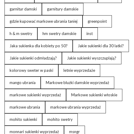
garnitur damski
garnitury damskie
gdzie kupować markowe ubrania taniej
greenpoint
h & m swetry
hm swetry damskie
inst
Jaka sukienka dla kobiety po 50?
Jakie sukienki dla 30 latki?
Jakie sukienki odmładzają?
Jakie sukienki wyszczuplają?
kolorowy sweter w paski
letnie wyprzedaże
mango ubrania
Markowe bluzki damskie wyprzedaż
markowe sukienki wyprzedaż
Markowe sukienki włoskie
markowe ubrania
markowe ubrania wyprzedaż
mohito sukienki
mohito swetry
monnari sukienki wyprzedaż
msngr