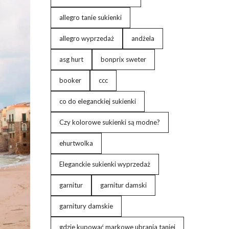
allegro tanie sukienki
allegro wyprzedaż
andżela
asg hurt
bonprix sweter
booker
ccc
co do eleganckiej sukienki
Czy kolorowe sukienki są modne?
ehurtwolka
Eleganckie sukienki wyprzedaż
garnitur
garnitur damski
garnitury damskie
gdzie kupować markowe ubrania taniej