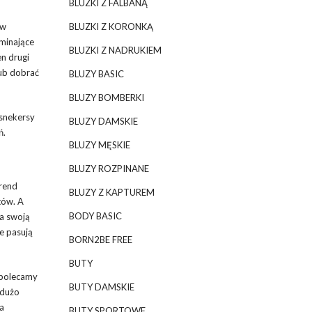
BLUZKI Z FALBANĄ
ew
BLUZKI Z KORONKĄ
ominające
BLUZKI Z NADRUKIEM
en drugi
lub dobrać
BLUZY BASIC
BLUZY BOMBERKI
 snekersy
BLUZY DAMSKIE
ń.
BLUZY MĘSKIE
BLUZY ROZPINANE
Trend
BLUZY Z KAPTUREM
tów. A
BODY BASIC
ła swoją
e pasują
BORN2BE FREE
BUTY
 polecamy
BUTY DAMSKIE
 dużo
a
BUTY SPORTOWE