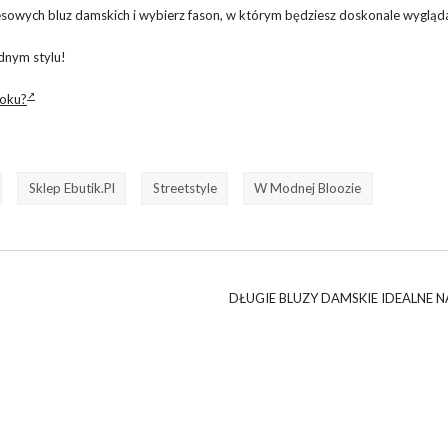
resowych bluz damskich i wybierz fason, w którym będziesz doskonale wygląd
nym stylu!
roku?
Sklep Ebutik.pl
Streetstyle
W Modnej Bloozie
DŁUGIE BLUZY DAMSKIE IDEALNE N