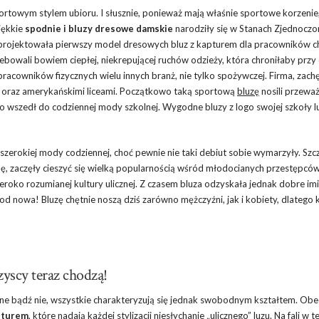
sportowym stylem ubioru. I słusznie, ponieważ mają właśnie sportowe korzenie,
iękkie
spodnie i bluzy dresowe damskie
narodziły się w Stanach Zjednoczo
aprojektowała pierwszy model dresowych bluz z kapturem dla pracowników ch
bowali bowiem ciepłej, niekrepującej ruchów odzieży, która chroniłaby przy 
acowników fizycznych wielu innych branż, nie tylko spożywczej. Firma, zach
 oraz amerykańskimi liceami. Początkowo taką sportową
bluzę
nosili przeważ
o wszedł do codziennej mody szkolnej. Wygodne bluzy z logo swojej szkoły lu
 szerokiej mody codziennej, choć pewnie nie taki debiut sobie wymarzyły. Szc
ę, zaczęły cieszyć się wielką popularnością wśród młodocianych przestępcó
eroko rozumianej kultury ulicznej. Z czasem bluza odzyskała jednak dobre im
e od nowa! Bluzę chętnie noszą dziś zarówno mężczyźni, jak i kobiety, dlatego 
yscy teraz chodzą!
ane bądź nie, wszystkie charakteryzują się jednak swobodnym kształtem. Obe
pturem
, które nadają każdej stylizacji niesłychanie „ulicznego” luzu. Na fali w t