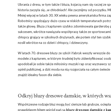
Ubrania z dresu, w tym także i bluza, kojarzą nam się raczej ze 
historia zaczęła się…w chłodniach! Ale zacznijmy od początku. M
Mniej więcej w latach 30. XX wieku pewna amerykańska firma z
Robotnicy spędzający dużo czasu w niskich temperaturach potrze
także głowę. Bluza z kapturem szybko zdominowała garderobę pr
sukcesem, wkrótce nawiązała współpracę także ze sportowcami
chłopcy grający w szkolnych drużynach, ale potem styl ten szybk
nosili wkrótce na co dzień i chłopcy, i dziewczyny.
W latach 70. dresowe bluzy ze szkół i fabryk weszły wreszcie do
modele z kapturem, w którym trudniej było zidentyfikować osob
upodobali je sobie także miłośnicy muzyki rap oraz wyznawcy sz
opinii publicznej, a dziś moda na nią rozgorzała na całym świeci
znajdź idealny fason dla siebie.
Odkryj bluzy dresowe damskie, w których wsz
Współczesne rodzaje bluz mogą być cieńsze lub grubsze, ociepl
prawdziwym hitem wśród pań są
bluzy dresowe damskie z ka