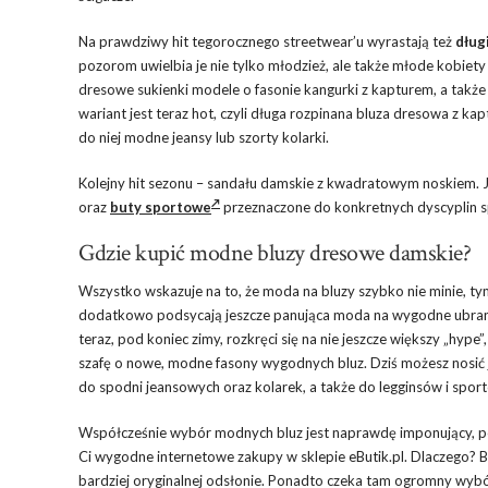
Na prawdziwy hit tegorocznego streetwear’u wyrastają też
dług
pozorom uwielbia je nie tylko młodzież, ale także młode kobiet
dresowe sukienki modele o fasonie kangurki z kapturem, a także
wariant jest teraz hot, czyli długa rozpinana bluza dresowa z ka
do niej modne jeansy lub szorty kolarki.
Kolejny hit sezonu – sandału damskie z kwadratowym noskiem. 
oraz
buty sportowe
przeznaczone do konkretnych dyscyplin spo
Gdzie kupić modne bluzy dresowe damskie?
Wszystko wskazuje na to, że moda na bluzy szybko nie minie, tym b
dodatkowo podsycają jeszcze panująca moda na wygodne ubrania
teraz, pod koniec zimy, rozkręci się na nie jeszcze większy „hy
szafę o nowe, modne fasony wygodnych bluz. Dziś możesz nosić j
do spodni jeansowych oraz kolarek, a także do legginsów i spo
Współcześnie wybór modnych bluz jest naprawdę imponujący, p
Ci wygodne internetowe zakupy w sklepie eButik.pl. Dlaczego? B
bardziej oryginalnej odsłonie. Ponadto czeka tam ogromny wybór