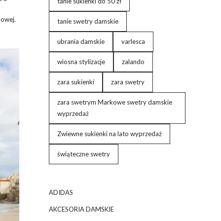
tanie sukienki do 50 zł
powej.
tanie swetry damskie
ubrania damskie
varlesca
wiosna stylizacje
zalando
zara sukienki
zara swetry
zara swetrym Markowe swetry damskie
wyprzedaż
Zwiewne sukienki na lato wyprzedaż
świąteczne swetry
ADIDAS
AKCESORIA DAMSKIE