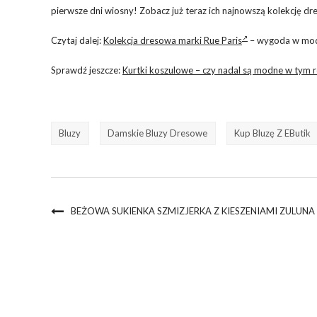
pierwsze dni wiosny! Zobacz już teraz ich najnowszą kolekcję d
Czytaj dalej:
Kolekcja dresowa marki Rue Paris
– wygoda w mod
Sprawdź jeszcze:
Kurtki koszulowe – czy nadal są modne w tym 
Bluzy
Damskie Bluzy Dresowe
Kup Bluzę Z EButik
BEŻOWA SUKIENKA SZMIZJERKA Z KIESZENIAMI ZULUNA