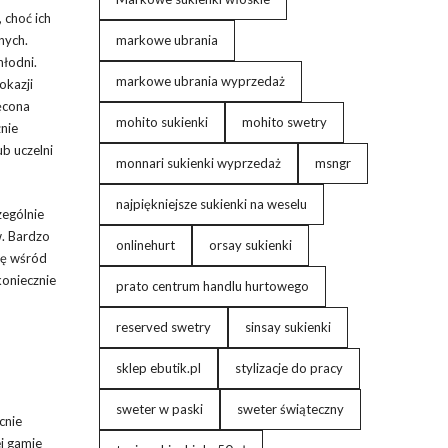
 choć ich
nych.
markowe ubrania
łodni.
markowe ubrania wyprzedaż
okazji
ęcona
mohito sukienki
mohito swetry
nie
b uczelni
monnari sukienki wyprzedaż
msngr
najpiękniejsze sukienki na weselu
zególnie
w. Bardzo
onlinehurt
orsay sukienki
ię wśród
koniecznie
prato centrum handlu hurtowego
reserved swetry
sinsay sukienki
sklep ebutik.pl
stylizacje do pracy
sweter w paski
sweter świąteczny
cnie
ej gamie