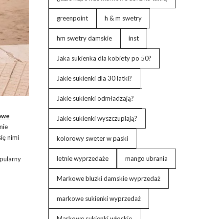
greenpoint
h & m swetry
hm swetry damskie
inst
Jaka sukienka dla kobiety po 50?
Jakie sukienki dla 30 latki?
Jakie sukienki odmładzają?
owe
Jakie sukienki wyszczuplają?
nie
ię nimi
kolorowy sweter w paski
letnie wyprzedaże
mango ubrania
pularny
Markowe bluzki damskie wyprzedaż
markowe sukienki wyprzedaż
Markowe sukienki włoskie