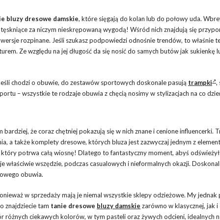
ie bluzy dresowe damskie
, które sięgają do kolan lub do połowy uda. Wbr
y tęskniące za niczym nieskrępowaną wygodą! Wśród nich znajdują się przyp
 wersje rozpinane. Jeśli szukasz podpowiedzi odnośnie trendów, to właśnie t
pturem. Ze względu na jej długość da się nosić do samych butów jak sukienkę 
Jeśli chodzi o obuwie, do zestawów sportowych doskonale pasują
trampki
,
rtu – wszystkie te rodzaje obuwia z chęcią nosimy w stylizacjach na co dzie
ardziej, że coraz chętniej pokazują się w nich znane i cenione influencerki. 
, a także komplety dresowe, których bluza jest zazwyczaj jednym z elemen
pe”, który potrwa całą wiosnę! Dlatego to fantastyczny moment, abyś odświeży
e właściwie wszędzie, podczas casualowych i nieformalnych okazji. Doskonal
rtowego obuwia.
onieważ w sprzedaży mają je niemal wszystkie sklepy odzieżowe. My jednak
o znajdziecie tam
tanie dresowe
bluzy damskie
zarówno w klasycznej, jak i
 różnych ciekawych kolorów, w tym pasteli oraz żywych odcieni, idealnych n