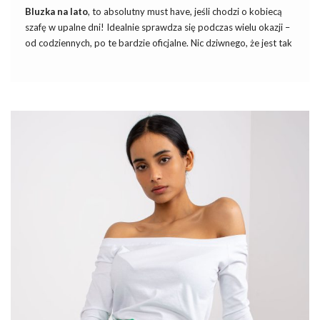
Bluzka na lato
, to absolutny must have, jeśli chodzi o kobiecą
szafę w upalne dni! Idealnie sprawdza się podczas wielu okazji –
od codziennych, po te bardzie oficjalne. Nic dziwnego, że jest tak
chętnie wybierana przez kobiety! Możesz znaleźć ją w wielu
modnych fasonach i kolorach. Jednak zastanawiasz się na jaki
model postawić w tym sezonie? Przeczytaj nasze podpowiedzi i
sama zdecyduj!
Elegancka bluza do pracy
Bluzka, podobnie jak inne elementy garderoby musi być
stosownie dobrana, jeśli wybierasz się do pracy. Największą
popularnością cieszy się
biała bluzka na
…