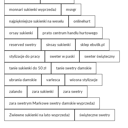
monnari sukienki wyprzedaż
msngr
najpiękniejsze sukienki na weselu
onlinehurt
orsay sukienki
prato centrum handlu hurtowego
reserved swetry
sinsay sukienki
sklep ebutik.pl
stylizacje do pracy
sweter w paski
sweter świąteczny
tanie sukienki do 50 zł
tanie swetry damskie
ubrania damskie
varlesca
wiosna stylizacje
zalando
zara sukienki
zara swetry
zara swetrym Markowe swetry damskie wyprzedaż
Zwiewne sukienki na lato wyprzedaż
świąteczne swetry