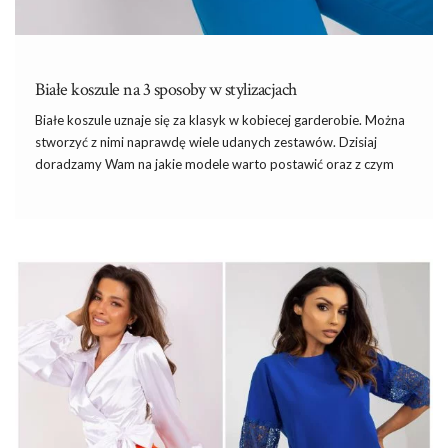
Białe koszule na 3 sposoby w stylizacjach
Białe koszule uznaje się za klasyk w kobiecej garderobie. Można
stworzyć z nimi naprawdę wiele udanych zestawów. Dzisiaj
doradzamy Wam na jakie modele warto postawić oraz z czym
warto je nosić. Odkryjcie ciekawe stylizacje – białe koszule na 3
sposoby.
Jakie modele warto wybierać?
Każda z nas powinna mieć w swojej szafie klasyczne
białe
koszule
o prostym kroju. Najlepsze są modele z długimi
rękawami i kołnierzykiem,
koszule
mogą mieć także kieszonkę
na piersi. Jeśli chodzi o krój,
koszule damskie
mogą mieć
wiązanie na dekolcie lub dekolt hiszpański. Ciekawie wyglądają …