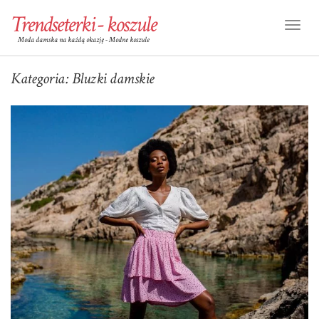
Trendseterki - koszule
Toggl
Moda damska na każdą okazję - Modne koszule
Naviga
Kategoria:
Bluzki damskie