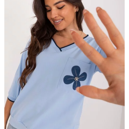
rękawie Opis Produktu
Kod produktu: D73761M11062E
Wzór
…