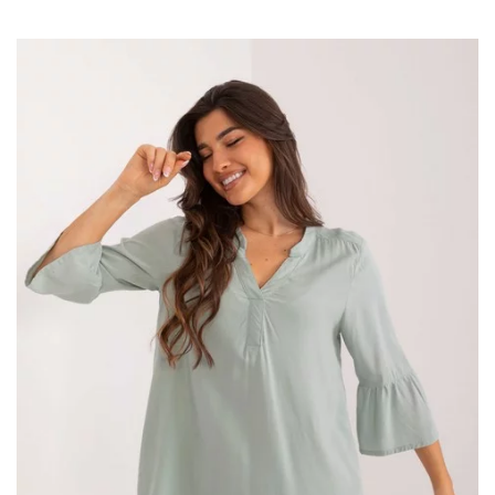
pasuje do wielu stylizacji – od casualowych po bardziej
eleganckie.
Ciemnoróżowa zwiewna bluzka oversize
z krótkim rękawem – Must-have w
Twojej szafie!
Bluzka wykonana jest z wysokiej jakości materiałów, które
zapewniają uczucie lekkości i swobody. Jej oversizowy krój
pozwala na komfortowe noszenie przez cały dzień, nie
ograniczając …