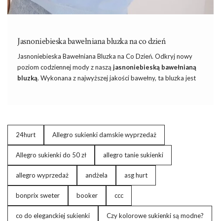
Jasnoniebieska bawełniana bluzka na co dzień
Jasnoniebieska Bawełniana Bluzka na Co Dzień
. Odkryj nowy
poziom codziennej mody z naszą
jasnoniebieską bawełnianą
bluzką
. Wykonana z najwyższej jakości bawełny, ta bluzka jest
perfekcyjna na ciepłe dni. Gładki wzór dodaje elegancji i
uniwersalności, dzięki czemu możesz ją łatwo dopasować do
różnych stylizacji. Bluzka jest idealna na co dzień,
do pracy
, na
spacer czy na miasto. Uniwersalne rozmiary zapewniają komfort
noszenia, niezależnie od sylwetki.
24hurt
Allegro sukienki damskie wyprzedaż
Wygoda i Styl w Jednym – Jasnoniebieska
Allegro sukienki do 50 zł
allegro tanie sukienki
bawełniana bluzka na co dzień
allegro wyprzedaż
andżela
asg hurt
Jednym z głównych atutów tej bluzki jest jej wygoda. Luźny …
bonprix sweter
booker
ccc
co do eleganckiej sukienki
Czy kolorowe sukienki są modne?