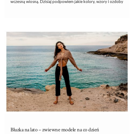
wczesną wiosną. Dzisiaj podpowiem jakie kolory, wzory i ozdoby
warto wybierać oraz na jaki krój i materiał się zdecydować
wybierając
modne bluzki damskie na ten sezon z
popularnego sklepu odzieżowego eButik.pl
.
Kroje, materiały, kolory
Na przełom sezonów, ale także na wiosnę świetnym wyborem są
bluzki z rękawem długości 3/4. W naszej garderobie nie może
zabraknąć oczywiście propozycji modeli z krótkim i długim
rękawem. Myśląc o zbliżającej się wiośnie, możemy …
Bluzka na lato – zwiewne modele na co dzień