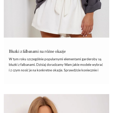
Bluzki z falbanami na różne okazje
W tym roku szczególnie popularnymi elementami garderoby są
bluzki z falbanami. Dzisiaj doradzamy Wam jakie modele wybrać
i z czym nosić je na konkretne okazje. Sprawdźcie koniecznie i
znajdźcie zestaw idealny dla siebie.
Na jakie falbany postawić?
Bluzki z falbanami
mogą mieć te zdobienia w różnym miejscu.
Najpopularniejsze bez wątpienia są
bluzki hiszpanki
– z
falbaną na dekolcie. Zdobienie może podkreślać także rękawy
czy talię (baskinka).
Falbany
wyglądają przepięknie, kiedy są