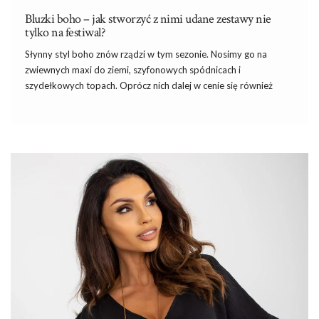
Bluzki boho – jak stworzyć z nimi udane zestawy nie
tylko na festiwal?
Słynny styl boho znów rządzi w tym sezonie. Nosimy go na
zwiewnych maxi do ziemi, szyfonowych spódnicach i
szydełkowych topach. Oprócz nich dalej w cenie się również
bluzki boho
, w najokazalszej jak dotąd formie – z przerysowaną
linią ramion, mocnych, ożywczych kolorach, asymetrycznymi
dekoltami i bogatymi zdobieniami. Stylizujemy je już nie tylko w
zestawach na lato. Równie dobrze sprawdzą się jako
przełamanie codziennego casualu, kobiecych outfitów w wydaniu
paryskim czy klasycznego minimalu. Poznaj najnowsze trendy i
stylizacje, które z powodzeniem przemycisz do swojej szafy.
Krótka historia stylu boho
…