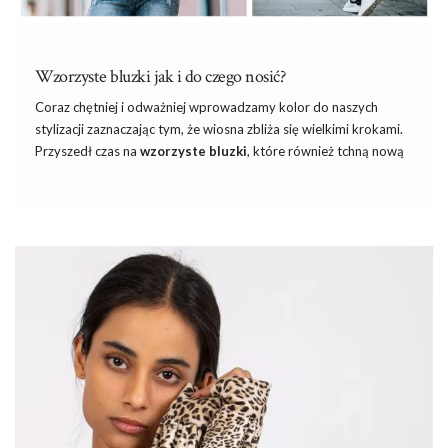
Wzorzyste bluzki jak i do czego nosić?
Coraz chętniej i odważniej wprowadzamy kolor do naszych
stylizacji zaznaczając tym, że wiosna zbliża się wielkimi krokami.
Przyszedł czas na
wzorzyste bluzki
, które również tchną nową
energię do Waszych codziennych zestawów. Jeżeli lubicie czasem
urozmaicić swoje outfity na różne wyjścia, to myślę, że dzisiejsza
propozycja bardzo się Wam spodoba. Za chwilę dowiesz się,
które wzory będą królować na damskich bluzkach oraz jak
ciekawie je stylizować
na wiosnę
. Zapraszam!
Jak dobrać wzorzyste bluzki do
figury?
Czy jedna bluzka w stylizacji może mieć tak duży wpływ na
optyczny wygląd …