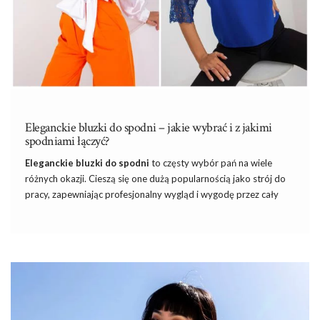
Eleganckie bluzki do spodni – jakie wybrać i z jakimi
spodniami łączyć?
Eleganckie bluzki do spodni
to częsty wybór pań na wiele
różnych okazji. Cieszą się one dużą popularnością jako strój
do
pracy
, zapewniając profesjonalny wygląd i wygodę przez cały
dzień. Klasyczne kroje, dopasowane fasony oraz dbałość o
detale sprawiają, że bluzki te doskonale komponują się z różnymi
rodzajami spodni, tworząc eleganckie i odpowiednie dla biura
połączenia. Równie chętnie sięgamy po nie na randki, spotkania
ze znajomymi czy nieformalne wyjścia. Odkryj eleganckie
bluzki
damskie
w oryginalnym wydaniu i sprawdź z jakimi spodniami je
łączyć!