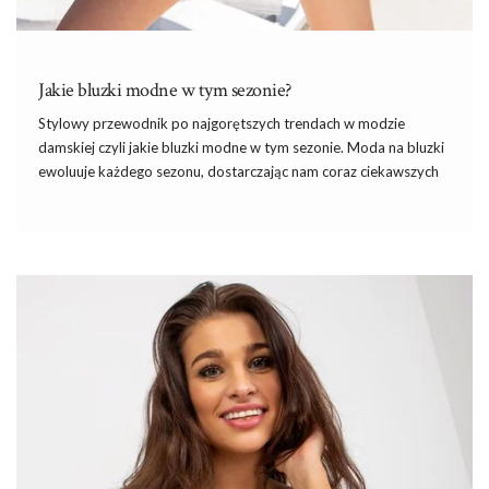
Jakie bluzki modne w tym sezonie?
Stylowy przewodnik po najgorętszych trendach w modzie
damskiej czyli jakie bluzki modne w tym sezonie. Moda na bluzki
ewoluuje każdego sezonu, dostarczając nam coraz ciekawszych
propozycji, które zaskakują krojem, wzornictwem i kolorystyką.
Bluzki to nie tylko uniwersalny element garderoby, ale także
świetny sposób na wyrażenie swojego stylu i osobowości. W
tym artykule dowiesz się, jakie bluzki królują w obecnym sezonie,
jakie kolory i kroje są na topie oraz jak dobrać modne bluzki do
swojej sylwetki i okazji.
Kolory sezonu – postaw na odcienie
natury i pastele
Tegoroczne trendy w …