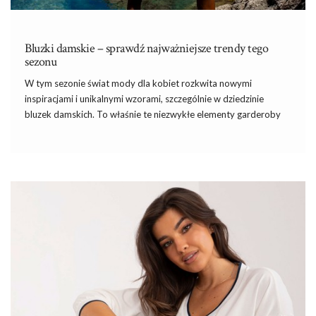
Bluzki damskie – sprawdź najważniejsze trendy tego
sezonu
W tym sezonie świat mody dla kobiet rozkwita nowymi
inspiracjami i unikalnymi wzorami, szczególnie w dziedzinie
bluzek damskich. To właśnie te niezwykłe elementy garderoby
stanowią kluczowy element, który podkreśla indywidualny styl i
wyraża modową kreatywność. Od subtelnych detali po odważne
kroje,
białe bluzki damskie
tego sezonu przynoszą świeże
spojrzenie na klasykę i wprowadzają nowe trendy. W tym
artykule przyjrzymy się najnowszym inspiracjom, kształtom i
detalom, które czynią bluzki damskie obowiązkowym
elementem w szafie każdej modowej entuzjastki. Przy okazji
sprawdź też jakie
bluzki damskie
proponuje
sklep
eButik.pl na
następny sezon. …