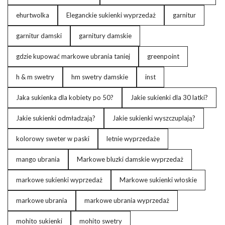
ehurtwolka
Eleganckie sukienki wyprzedaż
garnitur
garnitur damski
garnitury damskie
gdzie kupować markowe ubrania taniej
greenpoint
h & m swetry
hm swetry damskie
inst
Jaka sukienka dla kobiety po 50?
Jakie sukienki dla 30 latki?
Jakie sukienki odmładzają?
Jakie sukienki wyszczuplają?
kolorowy sweter w paski
letnie wyprzedaże
mango ubrania
Markowe bluzki damskie wyprzedaż
markowe sukienki wyprzedaż
Markowe sukienki włoskie
markowe ubrania
markowe ubrania wyprzedaż
mohito sukienki
mohito swetry