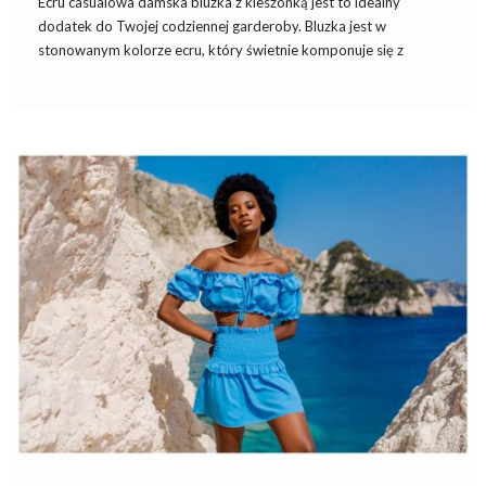
Ecru
casualowa damska bluzka z kieszonką
jest to idealny
dodatek do Twojej codziennej garderoby. Bluzka jest w
stonowanym kolorze ecru, który świetnie komponuje się z
wieloma innymi kolorami. Ma prosty, gładki wzór, co nadaje jej
uniwersalności
i
sprawia, że pasuje do wielu różnych stylizacji.
Jest to modny i praktyczny wybór na co dzień,
do pracy
, czy na
miasto.
Bluzka została wykonana z wysokiej jakości materiałów, które
zapewniają komfort noszenia na co dzień. Produkt jest dostępny
w rozmiarze uniwersalnym, modelka na zdjęciu nosi rozmiar „one
size”. Jej wymiary to: …