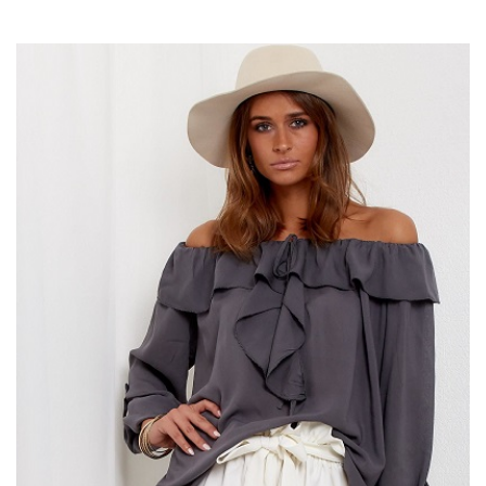
Bluzki damskie: t-shirty
Niektóre z bluzek muszą być wygodne. W tę konwencję wpisują
się tradycyjne
t-shirty
, które są znane i lubiane na całym świecie.
Są to
modne bluzki damskie
zazwyczaj z krótkim rękawem,
komfortowe w noszeniu, a także uniwersalne w stylizacji. Mogą
one posiadać eleganckie zdobienia …