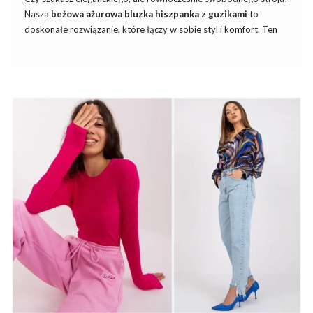
Nasza
beżowa ażurowa bluzka hiszpanka z guzikami
to
doskonałe rozwiązanie, które łączy w sobie styl i komfort. Ten
wyjątkowy element garderoby.
Dzięki subtelnej i kobiecej formie, bluzka doskonale sprawdzi się
zarówno w przypadku formalnych spotkań, jak i w czasie mniej
oficjalnych okazji. Ażurowy wzór i detal w postaci guzików
dodają bluzce niepowtarzalnego charakteru, który z pewnością
przyciągnie uwagę.
Zachęcamy do odwiedzenia naszego sklepu internetowego
bluzki, gdzie znajdziesz szeroką gamę produktów, idealnych na
każdą porę roku. Bluzka hiszpanka dostępna jest w różnych
rozmiarach, …