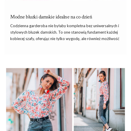
Modne bluzki damskie idealne na co dzień
Codzienna garderoba nie byłaby kompletna bez uniwersalnych i
stylowych bluzek damskich. To one stanowią fundament każdej
kobiecej szafy, oferując nie tylko wygodę, ale również możliwość
wyrażenia własnego stylu. W najnowszym artykule przyjrzymy
się różnorodności fasonów, kolorów i materiałów, jakie oferują
bluzki damskie
idealne na co dzień. Bez względu na to, czy
preferujesz casualowy look, czy stawiasz na elegancję, znajdziesz
tu inspiracje, które pomogą ci stworzyć stylizacje dostosowane
do każdej okazji!
Czy
bluza oversized
jest modna? Co to jest
bluza relab
? Czy
bluza z kryształkami
jest modna? Najpopularniejsze w …