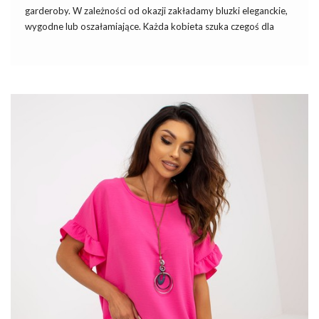
garderoby. W zależności od okazji zakładamy bluzki eleganckie,
wygodne lub oszałamiające. Każda kobieta szuka czegoś dla
siebie, każda ma swój styl. Nie warto jednak ograniczać się tylko
do ulubionego fasonu lub jednego koloru. W różnych sytuacjach,
sprawdzają się różne ubrania. Często okazja wymaga od nas
ubrania się elegancko choć sami preferujemy styl sportowy. Z
kolei nawet gdy najlepiej czujemy się w eleganckiej koszuli, to nie
pojedziemy w niej na wycieczkę rowerową. Jak widać trzeba
postawić na różnorodność, a wtedy nasza …