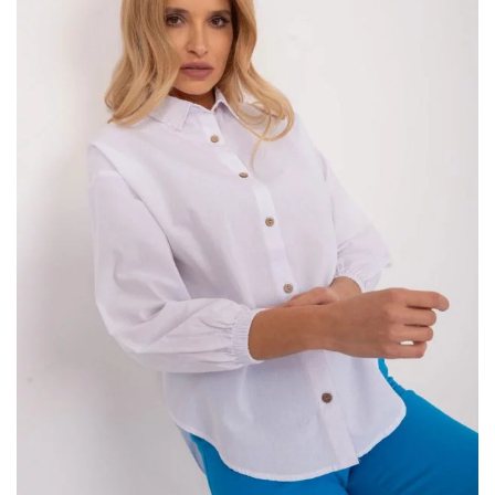
umieszczone z przodu
bluzki
lub u dołu. Zdobienia mogą być
pojedyncze lub warstwowe, wykonane z tego samego koloru …