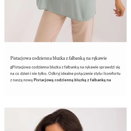
Pistacjowa codzienna bluzka z falbanką na rękawie
gPistacjowa codzienna bluzka z falbanką na rękawie sprawdzi się
na co dzień i nie tylko. Odkryj idealne połączenie stylu i komfortu
z naszą nową
Pistacjową codzienną bluzką z falbanką na
rękawie SUBLEVEL
. Ta wyjątkowa bluzka to must-have w szafie
każdej kobiety, która ceni sobie elegancję w codziennych
stylizacjach. Jej wyjątkowy kolor oraz delikatne detale sprawiają,
że bluzka jest idealna na różnorodne okazje – czy to na spacer,
do pracy czy na casualowe spotkanie z przyjaciółmi.
Pistacjowa codzienna bluzka z falbanką na