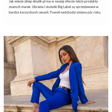
Jak wiecie
sklep
ebutik.pl ma w swojej ofercie także produkty
znanych marek. Ubrania i dodatki Big Label są sprzedawane w
bardzo korzystnych cenach. Powoli nadchodzi zmiana pór roku,
a więc pora na trampki Big Star idealne na wiosnę.
Dlaczego warto stawiać na trampki?
Trampki są najlepszym obuwiem na wiosnę. Dlaczego? Są
wygodne oraz mają płaską, a jednocześnie grubszą niż na
przykład baleriny podeszwę. Sprawia to, że
trampki
są
doskonałym obuwiem nie tylko na wyjście na
zakupy
czy kawę z
przyjaciółką, ale także na długi spacer. Ponadto, te
buty
są …