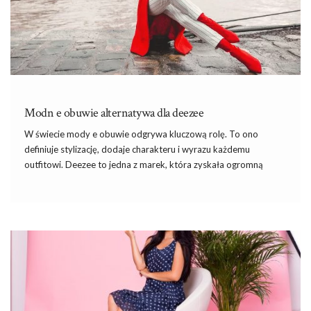
Modn e obuwie alternatywa dla deezee
W świecie mody e obuwie odgrywa kluczową rolę. To ono
definiuje stylizację, dodaje charakteru i wyrazu każdemu
outfitowi. Deezee to jedna z marek, która zyskała ogromną
popularność dzięki bogatej ofercie modnego obuwia, w tym
botków, sandałów czy kozaków. Dla wielu kobiet stała się
synonimem stylowych butów w przystępnych cenach. Ale co, jeśli
szukasz alternatywy dla Deeze? Jakie marki i modele mogą
dorównać lub przewyższyć ich ofertę? W tym artykule
przyjrzymy się nie tylko ofercie dezee, ale także innym opcjom,
które warto wziąć pod uwagę podczas zakupów.
Modn e obuwie