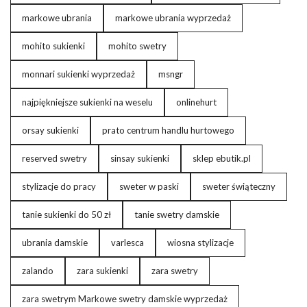
markowe ubrania
markowe ubrania wyprzedaż
mohito sukienki
mohito swetry
monnari sukienki wyprzedaż
msngr
najpiękniejsze sukienki na weselu
onlinehurt
orsay sukienki
prato centrum handlu hurtowego
reserved swetry
sinsay sukienki
sklep ebutik.pl
stylizacje do pracy
sweter w paski
sweter świąteczny
tanie sukienki do 50 zł
tanie swetry damskie
ubrania damskie
varlesca
wiosna stylizacje
zalando
zara sukienki
zara swetry
zara swetrym Markowe swetry damskie wyprzedaż