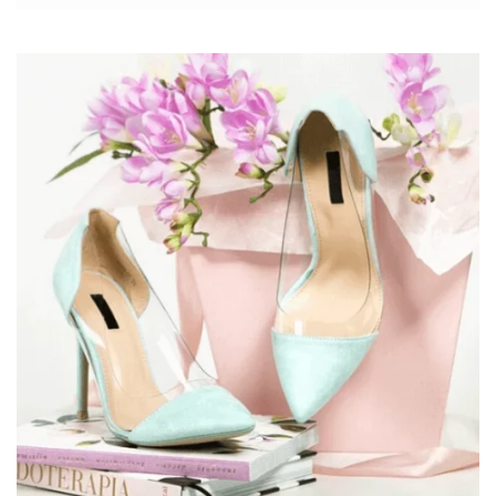
modele butów damskich będą dominować w tym roku, biorąc
pod uwagę prognozy 10 największych światowych domów
mody, najczęściej wyszukiwane modele oraz ofertę pięciu
czołowych sklepów obuwniczych w Polsce.
Główne trendy obuwnicze obecnym roku
a. Zrównoważona moda i ekologia
Świat mody z pewnością zmierza w stronę …