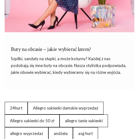
…
Buty na obcasie – jakie wybierać latem?
Szpilki, sandały na słupki, a może koturny? Każdej z nas
podobają się inne
buty na obcasie
. Nasza stylistka podpowiada,
jakie
obuwie
wybierać, kiedy wybieramy się na różne wyjścia.
Zobacz nasz przegląd
i
sama zdecyduj, jakie buty na obcasie
będą najlepsze dla Ciebie.
Buty na obcasie – jakie wybierać kolory?
24hurt
Allegro sukienki damskie wyprzedaż
Latem warto jest stawiać na jasne kolory.
Buty
na obcasie w
kolorze cielistym to najłatwiejszy sposób na optyczne
Allegro sukienki do 50 zł
allegro tanie sukienki
wydłużenie nóg. Buty będą zlewać się z nogami, dzięki czemu
nasze nogi wydadzą się smuklejsze. Nawiasem mówiąc, podobny
allegro wyprzedaż
andżela
asg hurt
trick możecie zastosować, …