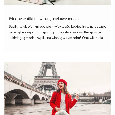
Modne szpilki na wiosnę: ciekawe modele
Szpilki są ulubionym obuwiem większości kobiet. Buty na obcasie
przepięknie wyszczuplają optycznie sylwetkę i wydłużają nogi.
Jakie będą modne szpilki na wiosnę w tym roku? Omawiam dla
Was najnowsze tendencje popularne na rynku obuwniczym.
Szpilki na wiosnę – Modne odcienie
Skoro wiemy, że chcemy kupić szpilki, warto zastanowić się nad
konkretnym odcieniem obuwia. Zawsze modne są fasony w
stonowanych odcieniach takich jak czerń, biel, brąz, szary czy
granat. Obuwie w takich kolorach z łatwością dopasujemy do
każdej stylizacji, nawet tych do pracy, gdzie trzeba przestrzegać
zasad dress code. Jak …