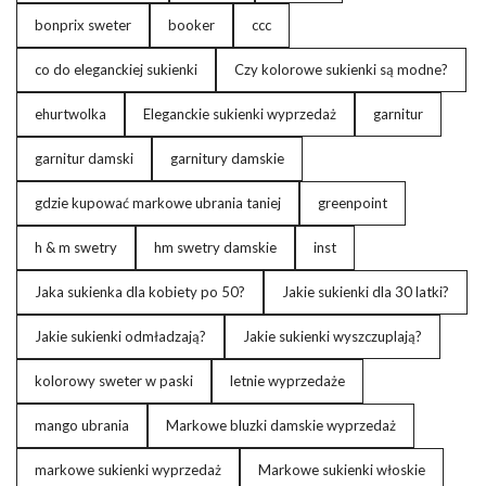
bonprix sweter
booker
ccc
co do eleganckiej sukienki
Czy kolorowe sukienki są modne?
ehurtwolka
Eleganckie sukienki wyprzedaż
garnitur
garnitur damski
garnitury damskie
gdzie kupować markowe ubrania taniej
greenpoint
h & m swetry
hm swetry damskie
inst
Jaka sukienka dla kobiety po 50?
Jakie sukienki dla 30 latki?
Jakie sukienki odmładzają?
Jakie sukienki wyszczuplają?
kolorowy sweter w paski
letnie wyprzedaże
mango ubrania
Markowe bluzki damskie wyprzedaż
markowe sukienki wyprzedaż
Markowe sukienki włoskie