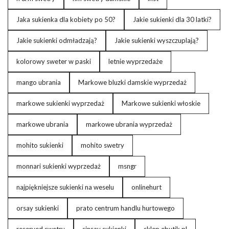
Jaka sukienka dla kobiety po 50?
Jakie sukienki dla 30 latki?
Jakie sukienki odmładzają?
Jakie sukienki wyszczuplają?
kolorowy sweter w paski
letnie wyprzedaże
mango ubrania
Markowe bluzki damskie wyprzedaż
markowe sukienki wyprzedaż
Markowe sukienki włoskie
markowe ubrania
markowe ubrania wyprzedaż
mohito sukienki
mohito swetry
monnari sukienki wyprzedaż
msngr
najpiękniejsze sukienki na weselu
onlinehurt
orsay sukienki
prato centrum handlu hurtowego
reserved swetry
sinsay sukienki
sklep ebutik.pl