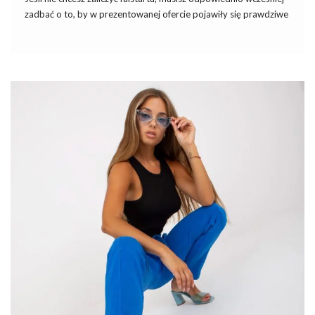
zadbać o to, by w prezentowanej ofercie pojawiły się prawdziwe
modowe hity, które przyciągną uwagę klientów. Przeczytaj nasz
tekst i dowiedz się, dlaczego warto zwrócić uwagę na
letnie
wyprzedaże w hurtowni
internetowej
Factoryprice.eu
.
Letnie wyprzedaże w hurtowni
Factoryprice.eu – stylowa odzież, która
nie wychodzi z mody
Nadejście kolejnego modowego sezonu nie musi oznaczać
całkowitej rezygnacji z trendów, które cieszyły się popularnością
podczas ciepłych dni. Wiele z nich zyskało taką popularność, że
nie …