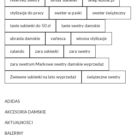
stylizacje do pracy
sweter w paski
sweter świąteczny
tanie sukienki do 50 zł
tanie swetry damskie
ubrania damskie
varlesca
wiosna stylizacje
zalando
zara sukienki
zara swetry
zara swetrym Markowe swetry damskie wyprzedaż
Zwiewne sukienki na lato wyprzedaż
świąteczne swetry
ADIDAS
AKCESORIA DAMSKIE
AKTUALNOŚCI
BALERINY