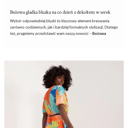
Beżowa gładka bluzka na co dzień z dekoltem w serek
Wybór odpowiedniej bluzki to kluczowy element kreowania
zarówno codziennych, jak i bardziej formalnych stylizacji. Dlatego
też, pragniemy przedstawić wam naszą nowość –
Beżowa
gładka bluzka na co dzień z dekoltem w serek
, która
dostępna jest na stronie eButik.pl. Idealnie wpisuje się w
najnowsze trendy i pasuje do wielu różnorodnych zestawień. W
Butik online
(eButik.pl) dbamy o jak najczęstsze dostawy, aby
zaoferować Ci jak najszerszy wybór modnych ubrań damskich
https://goo.gl/rbKFty
na każdą okazję.
Beżowa gładka bluzka na co dzień z
dekoltem w serek
Ta wyjątkowa bluzka jest wykonana z …