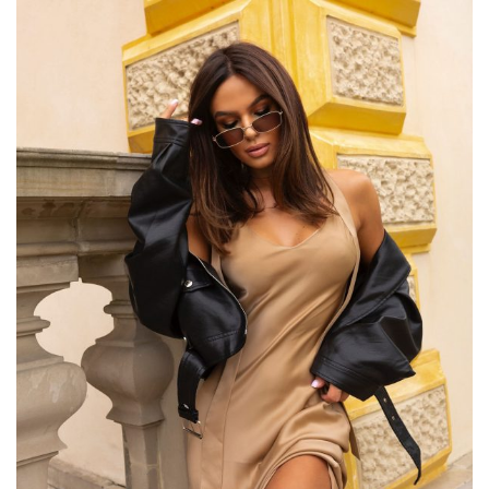
Bez wątpienia
spodnie dresowe
są najwygodniejszym ubraniem
w naszej szafie. Sprawdzają się w stylizacjach na co dzień, do
uprawiania sportu, ale często wybieramy je także jako strój do
chodzenia po domu. Uniwersalne dresy powinna mieć w swojej
garderobie każda z nas. Coraz częściej…