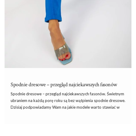
Spodnie dresowe – przegląd najciekawszych fasonów
Spodnie dresowe – przegląd najciekawszych fasonów. Świetnym
ubraniem na każdą porę roku są bez wątpienia spodnie dresowe.
Dzisiaj podpowiadamy Wam na jakie modele warto stawiać w
sezonie jesień-zima i do jakich stylizacji można je nosić. Zobacz
więc najwygodniejsze spodnie dresowe na ten sezon.
Najwygodniejsze spodnie dresowe