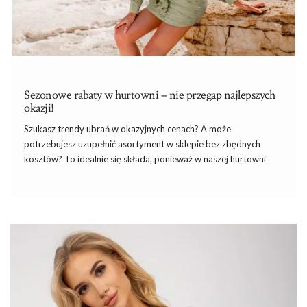
Sezonowe rabaty w hurtowni – nie przegap najlepszych
okazji!
Szukasz trendy ubrań w okazyjnych cenach? A może
potrzebujesz uzupełnić asortyment w sklepie bez zbędnych
kosztów? To idealnie się składa, ponieważ w naszej hurtowni
Factoryprice.eu czekają na Ciebie obecnie
sezonowe rabaty
. Co
wśród nich znajdziesz? Nie tylko zwiewne ubrania na lato, lecz
także ponadczasowe basiki i dodatki, które sprawdzą się,
niezależnie od okazji. Zobacz największe bestsellery!
Sezonowe rabaty – modne kolekcje nawet
do -50%!
Których kolekcji ubrań nie mogło zabraknąć na wyprzedaży?
Sprawdź: