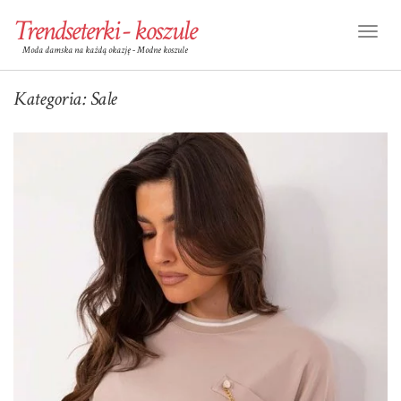
Trendseterki - koszule
Toggl
Moda damska na każdą okazję - Modne koszule
Naviga
Kategoria:
Sale