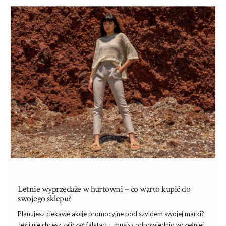
codzienną bluzkę damską z rękawem 3/4?
Beżowy kolor jest niezwykle uniwersalny, pasuje do wielu innych
odcieni, a tym samym ułatwia tworzenie różnorodnych stylizacji.
Bluzka z rękawem 3/4 to z kolei gwarancja wygody niezależnie
od pory roku. Długość rękawów sprawia, że bluzka jest
praktycznym wyborem zarówno na chłodniejsze, jak i cieplejsze
dni.…
Letnie wyprzedaże w hurtowni – co warto kupić do
swojego sklepu?
Planujesz ciekawe akcje promocyjne pod szyldem swojej marki?
Jeśli nie chcesz zaliczyć falstartu, musisz odpowiednio wcześniej