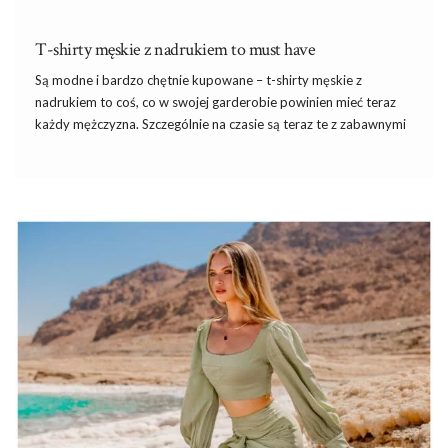
T-shirty męskie z nadrukiem to must have
Są modne i bardzo chętnie kupowane – t-shirty męskie z
nadrukiem to coś, co w swojej garderobie powinien mieć teraz
każdy mężczyzna. Szczególnie na czasie są teraz te z zabawnymi
napisami. Jeśli nie wiesz, jakie wybrać, koniecznie sprawdź nasze
propozycje!
T-shirty męskie z nadrukiem – musisz je
mieć
T-shirt to podstawowa część męskiej garderoby. Panowie noszą
je właściwie przez cały czas – do szortów, jeansów czy spodni
materiałowych, zakładają je także pod koszulę czy sweter.
Można powiedzieć, że się z nimi nie rozstają. Dlatego właśnie
warto mieć je w …