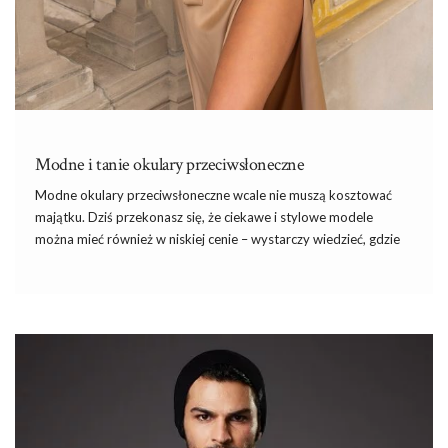
Modne i tanie okulary przeciwsłoneczne
Modne okulary przeciwsłoneczne wcale nie muszą kosztować
majątku. Dziś przekonasz się, że ciekawe i stylowe modele
można mieć również w niskiej cenie – wystarczy wiedzieć, gdzie
szukać. Na szczęście,
sklep
internetowy eButik.pl przygotował
specjalną ofertę dla kobiet, w której znaleźć można
najmodniejsze i przy tym
tanie okulary przeciwsłoneczne
,
które posłużą Ci nie tylko latem. Ciekawie wyglądające oprawki
zapewnią Ci oryginalny wygląd i rasowy look, którego
pozazdroszczą Ci koleżanki. Absolutnie, każda z Was powinna
zaopatrzyć się w okulary, których zadaniem nie jest tylko i
wyłącznie dobrze wyglądać, ale o …