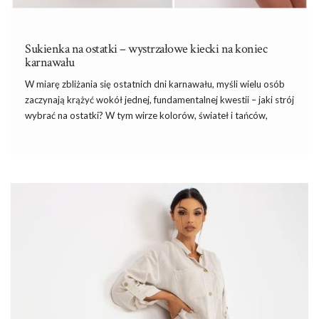
Sukienka na ostatki – wystrzałowe kiecki na koniec
karnawału
W miarę zbliżania się ostatnich dni karnawału, myśli wielu osób
zaczynają krążyć wokół jednej, fundamentalnej kwestii – jaki strój
wybrać na ostatki? W tym wirze kolorów, świateł i tańców,
sukienka na ostatki
staje się niekwestionowaną gwiazdą wielu
kobiecych garderób! To niezwykle uniwersalny element, który
potrafi dostosować się zarówno do szampańskiej atmosfery
ostatkowej zabawy, jak i eleganckiego wieczoru pełnego tańca i
radości. W niniejszym artykule skupimy się na magii sukienek na
ostatki, przyglądając się różnorodności fasonów, kolorów i
zdobień i podpowiemy gdzie kupić
modne kiecki
i tanie kiecki
na ostatki …