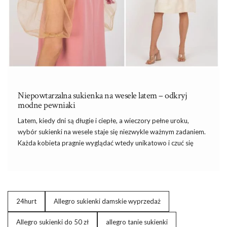
Niepowtarzalna sukienka na wesele latem – odkryj
modne pewniaki
Latem, kiedy dni są długie
i
ciepłe, a wieczory pełne uroku,
wybór sukienki na wesele staje się niezwykle ważnym zadaniem.
Każda kobieta pragnie wyglądać wtedy unikatowo i czuć się
komfortowo podczas tej wyjątkowej okazji! Idealna
niepowtarzalna sukienka na wesele latem
powinna łączyć w
sobie lekkość, elegancję i aktualne trendy, tworząc stylizację,
która zachwyci zarówno gości, jak i samego siebie.
24hurt
Allegro sukienki damskie wyprzedaż
Allegro sukienki do 50 zł
Dlaczego każdej kobiecie zależy na
allegro tanie sukienki