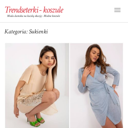
Trendseterki - koszule
Toggl
Moda damska na każdą okazję - Modne koszule
Naviga
Kategoria:
Sukienki