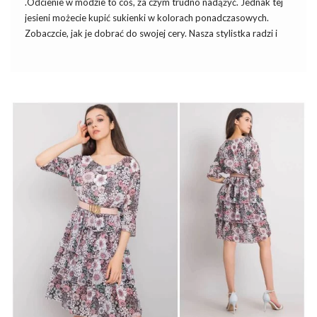
.Odcienie w modzie to coś, za czym trudno nadążyć. Jednak tej
jesieni możecie kupić sukienki w kolorach ponadczasowych.
Zobaczcie, jak je dobrać do swojej cery. Nasza stylistka radzi i
podpowiada jakie sukienki w najmodniejszych kolorach sezonu
wybrać.
Sukienki w najmodniejszych kolorach
sezonu – Sukienka w kolorze marina
To nic innego jak przybrudzony odcień błękitu. Bez wątpienia
kojarzy się z letnim niebem i wiosenną świeżością. Tęsknotę za
ciepłymi miesiącami możemy wyrazić właśnie tym kolorem.
W
sklepie odzieżowym
ebutik.pl
znajdziecie
sukienki w
najmodniejszych kolorach sezonu
, w tym
oczywiście w
odcieniu
…