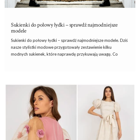
Sukienki do połowy łydki – sprawdź najmodniejsze
modele
Sukienki do połowy łydki – sprawdź najmodniejsze modele. Dziś
nasze stylistki modowe przygotowały zestawienie kilku
modnych sukienek, które naprawdę przykuwają uwagę. Co
powiesz na sukienki do połowy łydki, które wpisują się w gorące
trendy modowe? Jeżeli takiej nie masz jeszcze w swojej szafie, to
za chwilę zechcesz mieć ich kilka. Przepięknym sukienkom midi
ciężko jest się oprzeć, szczególnie, gdy fantastycznie sprawdzają
się zimą. Dziś znajdziesz różne propozycje, zarówno w
codziennej, jak i bardziej eleganckiej wersji. Jesteś
zainteresowana? To świetnie! Wciąż masz szansę znaleźć
prawdziwe perełki modowe w promocyjnej cenie, …