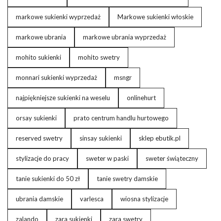
markowe sukienki wyprzedaż
Markowe sukienki włoskie
markowe ubrania
markowe ubrania wyprzedaż
mohito sukienki
mohito swetry
monnari sukienki wyprzedaż
msngr
najpiękniejsze sukienki na weselu
onlinehurt
orsay sukienki
prato centrum handlu hurtowego
reserved swetry
sinsay sukienki
sklep ebutik.pl
stylizacje do pracy
sweter w paski
sweter świąteczny
tanie sukienki do 50 zł
tanie swetry damskie
ubrania damskie
varlesca
wiosna stylizacje
zalando
zara sukienki
zara swetry