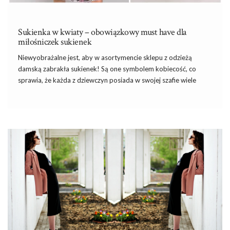
Sukienka w kwiaty – obowiązkowy must have dla
miłośniczek sukienek
Niewyobrażalne jest, aby w asortymencie sklepu z odzieżą
damską zabrakła sukienek! Są one symbolem kobiecość, co
sprawia, że każda z dziewczyn posiada w swojej szafie wiele
ciekawych fasonów! W tym sezonie największym hitem będzie
sukienka w kwiaty
! Każda z kobiet zapragnie posiadania jej w
swojej garderobie! Jakie modele warto dołączyć do swojej
kolekcji? Dowiesz się, czytając nasz dzisiejszy wpis!
Sukienka w kwiaty – wiosenne must
have
Nie od dziś wiadomo, że
damska
sukienka w kwiaty
uchodzi
za symbol kobiecości i powabności! Dlatego posiadanie jej w
swoim sklepie jest
…