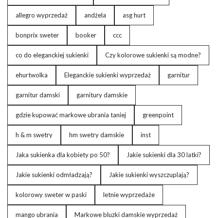
unikalnej kreacji weselnej?
allegro wyprzedaż
andżela
asg hurt
Każda kobieta chce założyć na wesele jako gość niepowtarzalną
bonprix sweter
booker
ccc
sukienkę z wielu powodów. Wesele to wyjątkowe wydarzenie,
pełne radości, emocji i
co do eleganckiej sukienki
Czy kolorowe sukienki są modne?
…
ehurtwolka
Eleganckie sukienki wyprzedaż
garnitur
garnitur damski
garnitury damskie
gdzie kupować markowe ubrania taniej
greenpoint
h & m swetry
hm swetry damskie
inst
Jaka sukienka dla kobiety po 50?
Jakie sukienki dla 30 latki?
Jakie sukienki odmładzają?
Jakie sukienki wyszczuplają?
kolorowy sweter w paski
letnie wyprzedaże
mango ubrania
Markowe bluzki damskie wyprzedaż