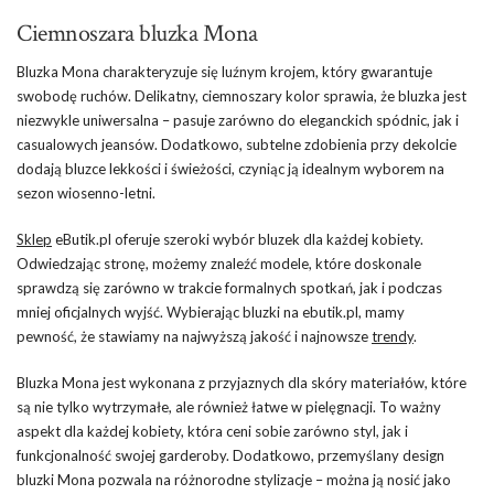
Ciemnoszara bluzka Mona
Bluzka Mona charakteryzuje się luźnym krojem, który gwarantuje
swobodę ruchów. Delikatny, ciemnoszary kolor sprawia, że bluzka jest
niezwykle uniwersalna – pasuje zarówno do eleganckich spódnic, jak i
casualowych jeansów. Dodatkowo, subtelne zdobienia przy dekolcie
dodają bluzce lekkości i świeżości, czyniąc ją idealnym wyborem na
sezon wiosenno-letni.
Sklep
eButik.pl oferuje szeroki wybór bluzek dla każdej kobiety.
Odwiedzając stronę, możemy znaleźć modele, które doskonale
sprawdzą się zarówno w trakcie formalnych spotkań, jak i podczas
mniej oficjalnych wyjść. Wybierając bluzki na ebutik.pl, mamy
pewność, że stawiamy na najwyższą jakość i najnowsze
trendy
.
Bluzka Mona jest wykonana z przyjaznych dla skóry materiałów, które
są nie tylko wytrzymałe, ale również łatwe w pielęgnacji. To ważny
aspekt dla każdej kobiety, która ceni sobie zarówno styl, jak i
funkcjonalność swojej garderoby. Dodatkowo, przemyślany design
bluzki Mona pozwala na różnorodne stylizacje – można ją nosić jako