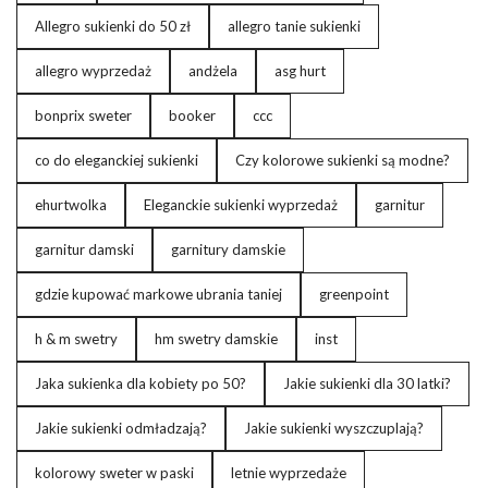
Allegro sukienki do 50 zł
allegro tanie sukienki
allegro wyprzedaż
andżela
asg hurt
bonprix sweter
booker
ccc
co do eleganckiej sukienki
Czy kolorowe sukienki są modne?
ehurtwolka
Eleganckie sukienki wyprzedaż
garnitur
garnitur damski
garnitury damskie
gdzie kupować markowe ubrania taniej
greenpoint
h & m swetry
hm swetry damskie
inst
Jaka sukienka dla kobiety po 50?
Jakie sukienki dla 30 latki?
Jakie sukienki odmładzają?
Jakie sukienki wyszczuplają?
kolorowy sweter w paski
letnie wyprzedaże