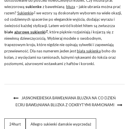
dostosowane do potrzeb nowoczesnych kobiet. Czy można prać
wieczorową
sukienke
z bawełnianą
bluzą
– jakie ubrania można prać
razem?
Sukienkie
we wzory są doskonałym wyborem na wiele okazji,
od codziennych spacerów po eleganckie wyjścia, dodając wyrazu i
świeżości każdej stylizacji. Latem wśród kobiet hitem są zwłaszcza
białe
ażurowe sukienki
, które pięknie rozjaśniają i kojarzą się z
niewinną dziewczęcością. Wybieraj modele o swobodnym,
trapezowym kroju, które nigdzie nie opinają sylwetki i zapewniają
przewiewność. Dla nas numerem jeden jest
biała sukienka
boho do
kolan, z wycięciami na ramionach, luźnymi rękawami do łokcia oraz
poziomymi, ażurowymi wstawkami z haftów i koronki.
JASNONIEBIESKA BAWEŁNIANA BLUZKA NA CO DZIEŃ
ECRU BAWEŁNIANA BLUZKA Z ODKRYTYMI RAMIONAMI
24hurt
Allegro sukienki damskie wyprzedaż