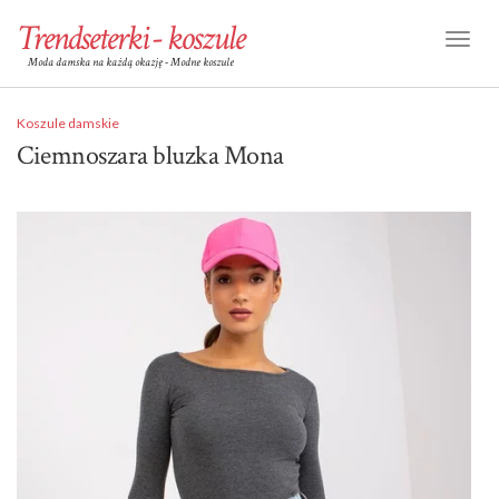
Trendseterki - koszule
Toggl
Moda damska na każdą okazję - Modne koszule
Naviga
Koszule damskie
Ciemnoszara bluzka Mona