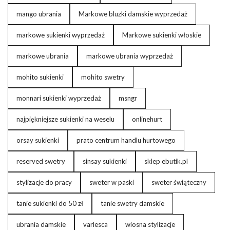
mango ubrania
Markowe bluzki damskie wyprzedaż
markowe sukienki wyprzedaż
Markowe sukienki włoskie
markowe ubrania
markowe ubrania wyprzedaż
mohito sukienki
mohito swetry
monnari sukienki wyprzedaż
msngr
najpiękniejsze sukienki na weselu
onlinehurt
orsay sukienki
prato centrum handlu hurtowego
reserved swetry
sinsay sukienki
sklep ebutik.pl
stylizacje do pracy
sweter w paski
sweter świąteczny
tanie sukienki do 50 zł
tanie swetry damskie
ubrania damskie
varlesca
wiosna stylizacje