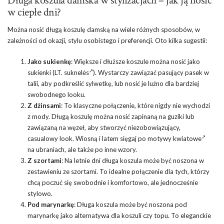
Długa koszula damska w stylizacjach – jak ją nosić
w ciepłe dni?
Można nosić długą koszulę damską na wiele różnych sposobów, w
zależności od okazji, stylu osobistego i preferencji. Oto kilka sugestii:
Jako sukienkę
: Większe i dłuższe koszule można nosić jako
sukienki (LT.
suknelės
). Wystarczy zawiązać pasujący pasek w
talii, aby podkreślić sylwetkę, lub nosić je luźno dla bardziej
swobodnego looku.
Z dżinsami
: To klasyczne połączenie, które nigdy nie wychodzi
z mody. Długą koszulę można nosić zapinaną na guziki lub
zawiązaną na węzeł, aby stworzyć niezobowiązujący,
casualowy look. Wiosną i latem sięgaj po
motywy kwiatowe
na ubraniach, ale także po inne wzory.
Z szortami
: Na letnie dni długa koszula może być noszona w
zestawieniu ze szortami. To idealne połączenie dla tych, którzy
chcą poczuć się swobodnie i komfortowo, ale jednocześnie
stylowo.
Pod marynarkę
: Długa koszula może być noszona pod
marynarkę jako alternatywa dla koszuli czy topu. To eleganckie