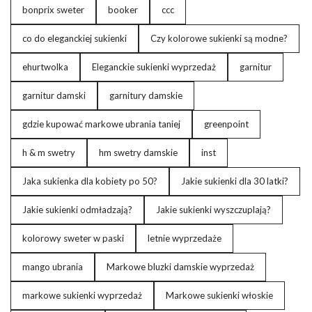
bonprix sweter
booker
ccc
co do eleganckiej sukienki
Czy kolorowe sukienki są modne?
ehurtwolka
Eleganckie sukienki wyprzedaż
garnitur
garnitur damski
garnitury damskie
gdzie kupować markowe ubrania taniej
greenpoint
h & m swetry
hm swetry damskie
inst
Jaka sukienka dla kobiety po 50?
Jakie sukienki dla 30 latki?
Jakie sukienki odmładzają?
Jakie sukienki wyszczuplają?
kolorowy sweter w paski
letnie wyprzedaże
mango ubrania
Markowe bluzki damskie wyprzedaż
markowe sukienki wyprzedaż
Markowe sukienki włoskie