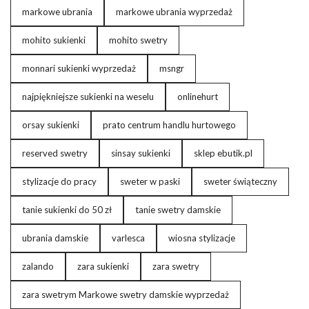
markowe ubrania
markowe ubrania wyprzedaż
mohito sukienki
mohito swetry
monnari sukienki wyprzedaż
msngr
najpiękniejsze sukienki na weselu
onlinehurt
orsay sukienki
prato centrum handlu hurtowego
reserved swetry
sinsay sukienki
sklep ebutik.pl
stylizacje do pracy
sweter w paski
sweter świąteczny
tanie sukienki do 50 zł
tanie swetry damskie
ubrania damskie
varlesca
wiosna stylizacje
zalando
zara sukienki
zara swetry
zara swetrym Markowe swetry damskie wyprzedaż