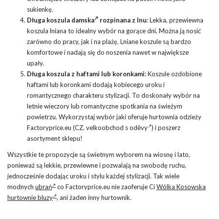
sukienkę.
Długa koszula damska
rozpinana z lnu
: Lekka, przewiewna
koszula lniana to idealny wybór na gorące dni. Można ją nosić
zarówno do pracy, jak i na plażę. Lniane koszule są bardzo
komfortowe i nadają się do noszenia nawet w największe
upały.
Długa koszula z haftami lub koronkami
: Koszule ozdobione
haftami lub koronkami dodają kobiecego uroku i
romantycznego charakteru stylizacji. To doskonały wybór na
letnie wieczory lub romantyczne spotkania na świeżym
powietrzu. Wykorzystaj wybór jaki oferuje hurtownia odzieży
Factoryprice.eu (CZ.
velkoobchod s oděvy
) i poszerz
asortyment sklepu!
Wszystkie te propozycje są świetnym wyborem na wiosnę i lato,
ponieważ są lekkie, przewiewne i pozwalają na swobodę ruchu,
jednocześnie dodając uroku i stylu każdej stylizacji. Tak wiele
modnych
ubrań
co Factoryprice.eu nie zaoferuje Ci
Wólka Kosowska
hurtownie bluzy
, ani żaden inny hurtownik.