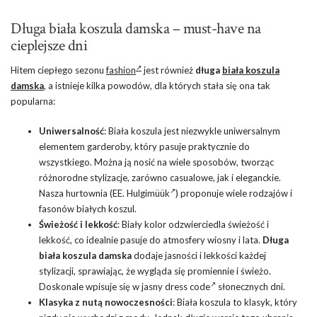
Długa biała koszula damska – must-have na
cieplejsze dni
Hitem ciepłego sezonu
fashion
jest również
długa
biała koszula
damska
, a istnieje kilka powodów, dla których stała się ona tak
popularna:
Uniwersalność
:
Biała koszula
jest niezwykle uniwersalnym
elementem garderoby, który pasuje praktycznie do
wszystkiego. Można ją nosić na wiele sposobów, tworząc
różnorodne stylizacje, zarówno casualowe, jak i eleganckie.
Nasza hurtownia (EE.
Hulgimüük
) proponuje wiele rodzajów i
fasonów białych koszul.
Świeżość i lekkość
: Biały kolor odzwierciedla świeżość i
lekkość, co idealnie pasuje do atmosfery wiosny i lata.
Długa
biała koszula damska
dodaje jasności i lekkości każdej
stylizacji, sprawiając, że wygląda się promiennie i świeżo.
Doskonale wpisuje się w jasny
dress code
słonecznych dni.
Klasyka z nutą nowoczesności
: Biała koszula to klasyk, który