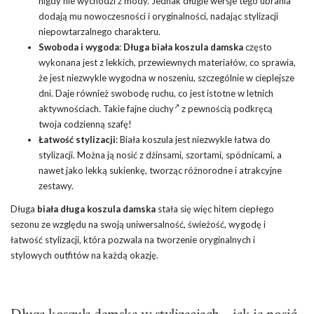
nigdy nie wychodzi z mody. Jednak długie wersje tego ubrania
dodają mu nowoczesności i oryginalności, nadając stylizacji
niepowtarzalnego charakteru.
Swoboda i wygoda
:
Długa biała koszula damska
często
wykonana jest z lekkich, przewiewnych materiałów, co sprawia,
że jest niezwykle wygodna w noszeniu, szczególnie w cieplejsze
dni. Daje również swobodę ruchu, co jest istotne w letnich
aktywnościach. Takie
fajne ciuchy
z pewnością podkręcą
twoja codzienną szafę!
Łatwość stylizacji
: Biała koszula jest niezwykle łatwa do
stylizacji. Można ją nosić z dżinsami, szortami, spódnicami, a
nawet jako lekką sukienkę, tworząc różnorodne i atrakcyjne
zestawy.
Długa
biała długa koszula damska
stała się więc hitem ciepłego
sezonu ze względu na swoją uniwersalność, świeżość, wygodę i
łatwość stylizacji, która pozwala na tworzenie oryginalnych i
stylowych outfitów na każdą okazję.