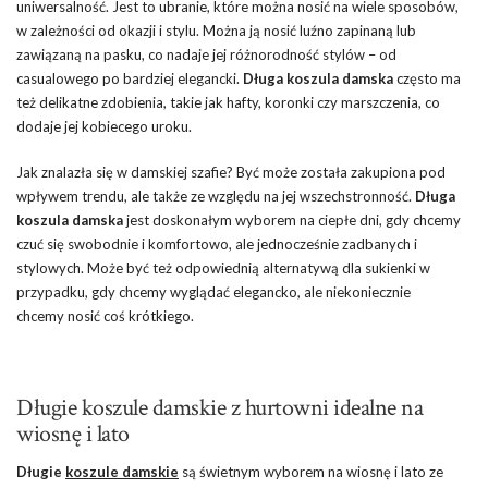
uniwersalność. Jest to ubranie, które można nosić na wiele sposobów,
w zależności od okazji i stylu. Można ją nosić luźno zapinaną lub
zawiązaną na pasku, co nadaje jej różnorodność stylów – od
casualowego po bardziej elegancki.
Długa koszula damska
często ma
też delikatne zdobienia, takie jak hafty, koronki czy marszczenia, co
dodaje jej kobiecego uroku.
Jak znalazła się w damskiej szafie? Być może została zakupiona pod
wpływem trendu, ale także ze względu na jej wszechstronność.
Długa
koszula damska
jest doskonałym wyborem na ciepłe dni, gdy chcemy
czuć się swobodnie i komfortowo, ale jednocześnie zadbanych i
stylowych. Może być też odpowiednią alternatywą dla sukienki w
przypadku, gdy chcemy wyglądać elegancko, ale niekoniecznie
chcemy nosić coś krótkiego.
Długie koszule damskie z hurtowni idealne na
wiosnę i lato
Długie
koszule damskie
są świetnym wyborem na wiosnę i lato ze