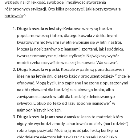
względu na ich lekkość, swobodę i możliwość stworzenia
różnorodnych stylizacji. Oto kilka propozycji, jakie przygotowała
hurtownia
:
Długa koszula w kwiaty
: Kwiatowe wzory są bardzo
popularne wiosną i latem, dlatego koszula z delikatnymi
kwiatowymi motywami świetnie wpisuje się w letni nastrój.
Można ją nosić zarówno z jeansami, szortami, jak i spódnicą,
tworząc romantyczne, letnie stylizacje. Największy wybór
modeli czeka oczywiście w naszej
hurtownia Warszawa
.
Długa koszula w paski
: Koszule w paski są ponadczasowe i
idealne na letnie dni, dlatego każdy
producent odzieży
chce je
oferować. Mogą być luźno zapinane i noszone z opuszczonymi
na dół rękawami dla bardziej casualowego looku, albo
zawiązane na pasek w talii dla bardziej zdefiniowanego
sylwetki. Dokup do tego od razu
spodnie jeansowe
w
najmodniejszych krojach.
Długa
koszula jeansowa
damska
: Jeans to materiał, który
nigdy nie wychodzi z mody, a hurtownia odzieży (
hurt odzież
)
robi z tego pożytek! Można ją nosić jako lekką kurtkę na
chłodniejsze wieczory lub zawiązać na pasek i nosić jako