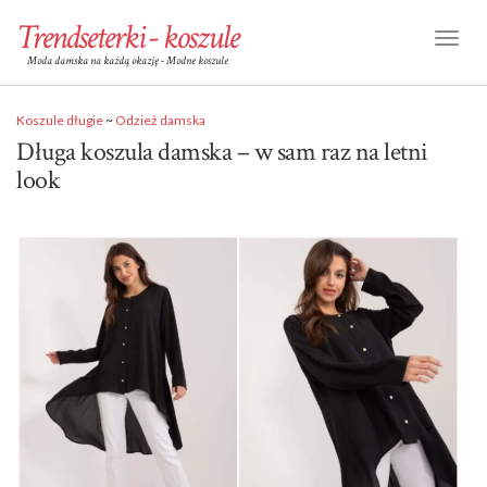
Trendseterki - koszule
Toggl
Moda damska na każdą okazję - Modne koszule
Naviga
Koszule długie
~
Odzież damska
Długa koszula damska – w sam raz na letni
look