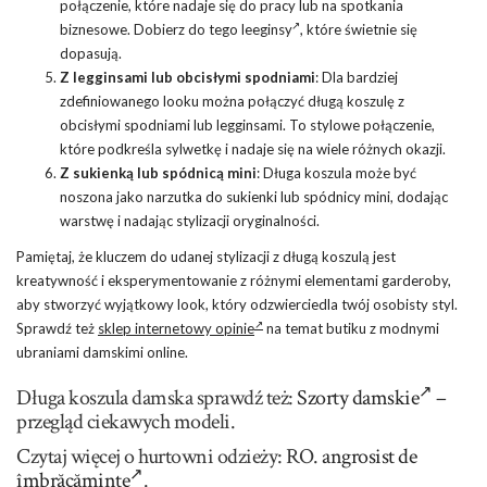
połączenie, które nadaje się do pracy lub na spotkania
biznesowe. Dobierz do tego
leeginsy
, które świetnie się
dopasują.
Z legginsami lub obcisłymi spodniami
: Dla bardziej
zdefiniowanego looku można połączyć długą koszulę z
obcisłymi spodniami lub legginsami. To stylowe połączenie,
które podkreśla sylwetkę i nadaje się na wiele różnych okazji.
Z sukienką lub spódnicą mini
: Długa koszula może być
noszona jako narzutka do sukienki lub spódnicy mini, dodając
warstwę i nadając stylizacji oryginalności.
Pamiętaj, że kluczem do udanej stylizacji z długą koszulą jest
kreatywność i eksperymentowanie z różnymi elementami garderoby,
aby stworzyć wyjątkowy look, który odzwierciedla twój osobisty styl.
Sprawdź też
sklep internetowy opinie
na temat butiku z modnymi
ubraniami damskimi online.
Długa koszula damska sprawdź też:
Szorty damskie
–
przegląd ciekawych modeli.
Czytaj więcej o hurtowni odzieży: RO.
angrosist de
îmbrăcăminte
.