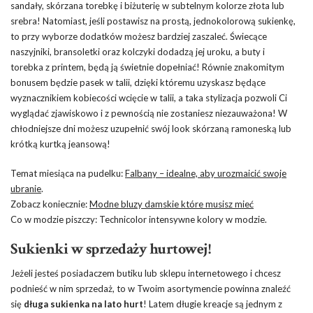
sandały, skórzana torebkę i biżuterię w subtelnym kolorze złota lub
srebra! Natomiast, jeśli postawisz na prostą, jednokolorową sukienkę,
to przy wyborze dodatków możesz bardziej zaszaleć. Świecące
naszyjniki, bransoletki oraz kolczyki dodadzą jej uroku, a buty i
torebka z printem, będą ją świetnie dopełniać! Równie znakomitym
bonusem będzie pasek w talii, dzięki któremu uzyskasz będące
wyznacznikiem kobiecości wcięcie w talii, a taka stylizacja pozwoli Ci
wyglądać zjawiskowo i z pewnością nie zostaniesz niezauważona! W
chłodniejsze dni możesz uzupełnić swój look skórzaną ramoneską lub
krótką kurtką jeansową!
Temat miesiąca na pudelku:
Falbany – idealne, aby urozmaicić swoje
ubranie
.
Zobacz koniecznie:
Modne bluzy damskie które musisz mieć
Co w modzie piszczy: Technicolor intensywne kolory w modzie.
Sukienki w sprzedaży hurtowej!
Jeżeli jesteś posiadaczem butiku lub sklepu internetowego i chcesz
podnieść w nim sprzedaż, to w Twoim asortymencie powinna znaleźć
się
długa sukienka na lato hurt
! Latem długie kreacje są jednym z