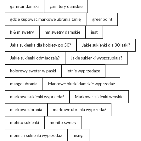
garnitur damski
garnitury damskie
gdzie kupować markowe ubrania taniej
greenpoint
h & m swetry
hm swetry damskie
inst
Jaka sukienka dla kobiety po 50?
Jakie sukienki dla 30 latki?
Jakie sukienki odmładzają?
Jakie sukienki wyszczuplają?
kolorowy sweter w paski
letnie wyprzedaże
mango ubrania
Markowe bluzki damskie wyprzedaż
markowe sukienki wyprzedaż
Markowe sukienki włoskie
markowe ubrania
markowe ubrania wyprzedaż
mohito sukienki
mohito swetry
monnari sukienki wyprzedaż
msngr