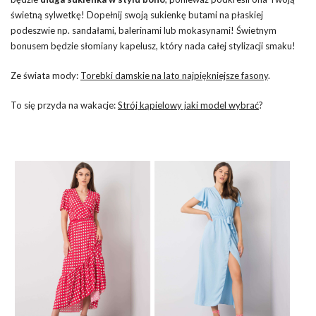
świetną sylwetkę! Dopełnij swoją sukienkę butami na płaskiej
podeszwie np. sandałami, balerinami lub mokasynami! Świetnym
bonusem będzie słomiany kapelusz, który nada całej stylizacji smaku!
Ze świata mody:
Torebki damskie na lato najpiękniejsze fasony
.
To się przyda na wakacje:
Strój kąpielowy jaki model wybrać
?