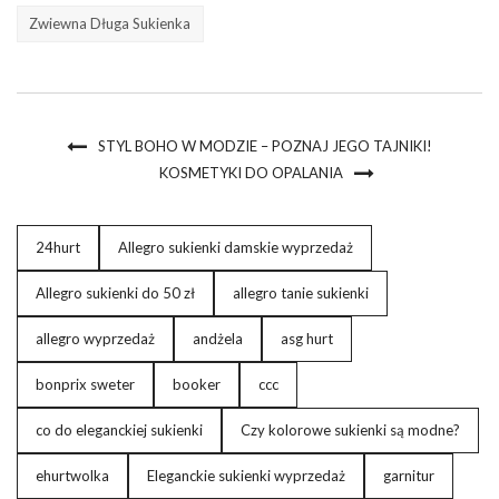
Zwiewna Długa Sukienka
STYL BOHO W MODZIE – POZNAJ JEGO TAJNIKI!
KOSMETYKI DO OPALANIA
24hurt
Allegro sukienki damskie wyprzedaż
Allegro sukienki do 50 zł
allegro tanie sukienki
allegro wyprzedaż
andżela
asg hurt
bonprix sweter
booker
ccc
co do eleganckiej sukienki
Czy kolorowe sukienki są modne?
ehurtwolka
Eleganckie sukienki wyprzedaż
garnitur