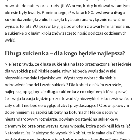
powrotu do natury oraz tradycji! Wzorem, który królował w tamtym
okresie były kwiaty. Pomimo tego, iż w latach 80.
zwiewna
długa
sukienka
zniknęła z ulic i zaczęła być ubierana wyłącznie na ważne
wyjścia, to lata 90. przywitały ją z powrotem z otwartymi ramionami,
a sukienkę o długim kroju znów zaczęto nosić podczas codziennych
wyjść.
Długa sukienka – dla kogo będzie najlepsza?
Nie jest prawdą, że
długa sukienka na lato
przeznaczona jest jedynie
dla wysokich pań! Niskie panie, również będą wyglądać w niej
niezwykle modnie i zjawiskowo! Wystarczy wybrać dla siebie
odpowiedni model i wzór sukienki! Dla kobiet o niskim wzroście,
najlepszą opcją będzie
długa sukienka z rozcięciem,
która sprawi,
że Twoja kreacja będzie prezentować się niezwykle lekko i zwiewnie, a
cały outfit nie będzie wyglądał zbyt przytłaczająco! Obowiązkowym
dopełnieniem są szpilki lub buty na koturnach! Niskie osoby w
niestandardowym rozmiarze, powinny postawić na sukienkę w
ciemnym kolorze oraz wszytą gumą w pasie, która podkreśli ich talię!
Natomiast, jeśli należysz do wysokich kobiet, to idealna dla Ciebie
będzie
długa sukienka w stylu boho
, ponieważ podkreśli ona Twoją