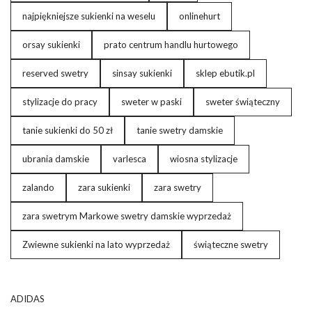
najpiękniejsze sukienki na weselu
onlinehurt
orsay sukienki
prato centrum handlu hurtowego
reserved swetry
sinsay sukienki
sklep ebutik.pl
stylizacje do pracy
sweter w paski
sweter świąteczny
tanie sukienki do 50 zł
tanie swetry damskie
ubrania damskie
varlesca
wiosna stylizacje
zalando
zara sukienki
zara swetry
zara swetrym Markowe swetry damskie wyprzedaż
Zwiewne sukienki na lato wyprzedaż
świąteczne swetry
ADIDAS