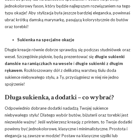
jednokolorowy fason, który będzie najlepszym rozwiązaniem na tego
typu okazje! Aby stylizacja była jeszcze bardziej elegancka, powinnaś
ubrać krótką damską marynarkę, pasującą kolorystycznie do butów
oraz torebki!
Sukienka na specjalne okazje
Długie kreacje równie dobrze sprawdzą się podczas studniówek oraz
wesel. Szczególnie pięknie, będą prezentować się
długie sukienki
damskie na ramiączkach na wesele
i
długie sukienki z długim
rękawem
. Rozkloszowany dół z delikatną warstwą tiulu doda
sukience niebywałego stylu, a Ty, przyciągniesz w niej nie jedno
spojrzenie!
Długa sukienka, a dodatki – co wybrać?
Odpowiednio dobrane dodatki nadadzą Twojej sukience
niebywałego stylu! Dlatego wybór butów, biżuterii oraz torebki jest
niezwykle ważny! Jeśli wybierzesz kreację z printem, to Twoje dodatki
powinny być jednokolorowe, klasyczne i minimalistyczne. Prostota i
elegancja są zawsze w modzie! Postaw na klasyczne szpilki lub