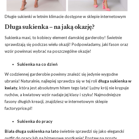
Długie sukienki w letnim klimacie dostępne w sklepie internetowym
Długa sukienka – na jaką okazję?
Sukienka maxi, to kobiecy element damskiej garderoby! Świetnie
sprawdzają się podczas wielu okazji! Podpowiadamy, jaki fason oraz
wzór powinnaś wybrać na poszczególne okazje!
Sukienka na co dzień
W codziennej garderobie powinny znaleźć się jedynie wygodne
ubrania! Naturalnie, najlepiej sprawdza się w tej roli
długa sukienka w
kwiaty
, która jest absolutnym hitem tego lata! Luźny krój nie krępuje
ruchów, a kwiatowy wzór nadaje jej klasy i szyku! Najmodniejsze
fasony długich kreacji, znajdziesz w internetowym sklepie
factoryprice.pl!
Sukienka do pracy
Biała długa sukienka na lato
świetnie sprawdzi się jako elegancki
outfit do pracy lub na biznesowe spotkanie! Postaw na prosty,