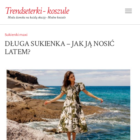
Trendseterki - koszule
Toggl
Moda damska na każdą okazję - Modne koszule
Naviga
Sukienki maxi
DŁUGA SUKIENKA – JAK JĄ NOSIĆ
LATEM?