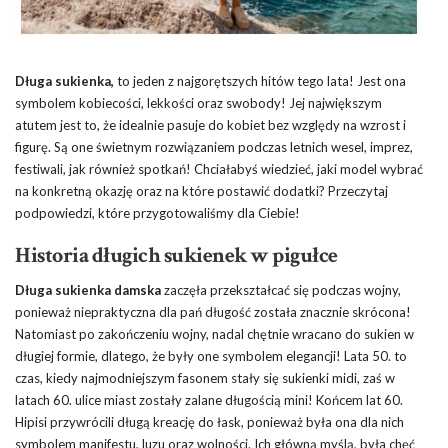
Długa sukienka,
to jeden z najgorętszych hitów tego lata! Jest ona
symbolem kobiecości, lekkości oraz swobody! Jej największym
atutem jest to, że idealnie pasuje do kobiet bez względy na wzrost i
figurę. Są one świetnym rozwiązaniem podczas letnich wesel, imprez,
festiwali, jak również spotkań! Chciałabyś wiedzieć, jaki model wybrać
na konkretną okazję oraz na które postawić dodatki? Przeczytaj
podpowiedzi, które przygotowaliśmy dla Ciebie!
Historia długich sukienek w pigułce
Długa sukienka damska
zaczęła przekształcać się podczas wojny,
ponieważ niepraktyczna dla pań długość została znacznie skrócona!
Natomiast po zakończeniu wojny, nadal chętnie wracano do sukien w
długiej formie, dlatego, że były one symbolem elegancji! Lata 50. to
czas, kiedy najmodniejszym fasonem stały się sukienki midi, zaś w
latach 60. ulice miast zostały zalane długością mini! Końcem lat 60.
Hipisi przywrócili długą kreację do łask, ponieważ była ona dla nich
symbolem manifestu, luzu oraz wolności. Ich główną myślą, była chęć