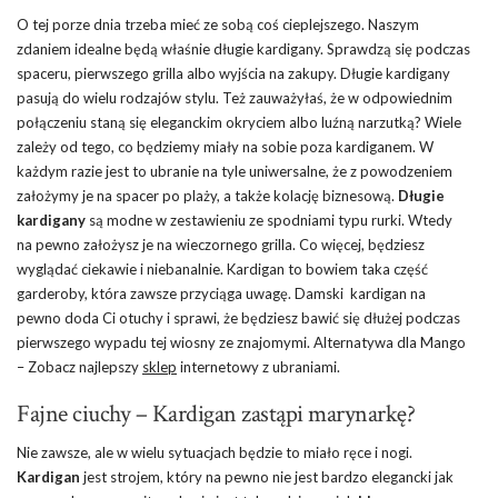
O tej porze dnia trzeba mieć ze sobą coś cieplejszego. Naszym
zdaniem idealne będą właśnie długie kardigany. Sprawdzą się podczas
spaceru, pierwszego grilla albo wyjścia na zakupy. Długie kardigany
pasują do wielu rodzajów stylu. Też zauważyłaś, że w odpowiednim
połączeniu staną się eleganckim okryciem albo luźną narzutką? Wiele
zależy od tego, co będziemy miały na sobie poza kardiganem. W
każdym razie jest to ubranie na tyle uniwersalne, że z powodzeniem
założymy je na spacer po plaży, a także kolację biznesową.
Długie
kardigany
są modne w zestawieniu ze spodniami typu rurki. Wtedy
na pewno założysz je na wieczornego grilla. Co więcej, będziesz
wyglądać ciekawie i niebanalnie. Kardigan to bowiem taka część
garderoby, która zawsze przyciąga uwagę. Damski kardigan na
pewno doda Ci otuchy i sprawi, że będziesz bawić się dłużej podczas
pierwszego wypadu tej wiosny ze znajomymi. Alternatywa dla Mango
– Zobacz najlepszy
sklep
internetowy z ubraniami.
Fajne ciuchy – Kardigan zastąpi marynarkę?
Nie zawsze, ale w wielu sytuacjach będzie to miało ręce i nogi.
Kardigan
jest strojem, który na pewno nie jest bardzo elegancki jak