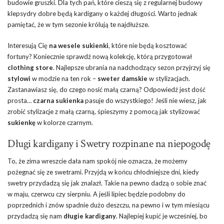
budowie gruszki. Dla tych pań, które cieszą się z regularnej budowy
klepsydry dobre będą kardigany o każdej długości. Warto jednak
pamiętać, że w tym sezonie królują te najdłuższe.
Interesują Cię
na wesele sukienki
, które nie będą kosztować
fortuny? Koniecznie sprawdź nową kolekcję, którą przygotował
clothing store
. Najlepsze ubrania na nadchodzący sezon przyjrzyj się
stylowi
w modzie na ten rok –
sweter damskie
w stylizacjach.
Zastanawiasz się, do czego nosić małą czarną? Odpowiedź jest dość
prosta…
czarna sukienka
pasuje do wszystkiego! Jeśli nie wiesz, jak
zrobić stylizacje z małą czarną, śpieszymy z pomocą jak stylizować
sukienkę
w kolorze czarnym.
Długi kardigany i Swetry rozpinane na niepogodę
To, że zima wreszcie dała nam spokój nie oznacza, że możemy
pożegnać się ze swetrami. Przyjdą w końcu chłodniejsze dni, kiedy
swetry przydadzą się jak znalazł. Takie na pewno dadzą o sobie znać
w maju, czerwcu czy sierpniu. A jeśli lipiec będzie podobny do
poprzednich i znów spadnie dużo deszczu, na pewno i w tym miesiącu
przydadzą się nam
długie kardigany
. Najlepiej kupić je wcześniej, bo