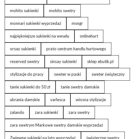
mohito sukienki
mohito swetry
monnari sukienki wyprzedaż
msngr
najpiękniejsze sukienki na weselu
onlinehurt
orsay sukienki
prato centrum handlu hurtowego
reserved swetry
sinsay sukienki
sklep ebutik.pl
stylizacje do pracy
sweter w paski
sweter świąteczny
tanie sukienki do 50 zł
tanie swetry damskie
ubrania damskie
varlesca
wiosna stylizacje
zalando
zara sukienki
zara swetry
zara swetrym Markowe swetry damskie wyprzedaż
Zwiewne sukienki na lato wyprzedaż
świąteczne swetry