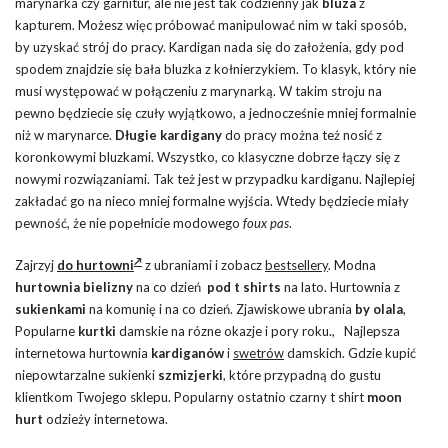
marynarka czy garnitur, ale nie jest tak codzienny jak
bluza
z
kapturem. Możesz więc próbować manipulować nim w taki sposób,
by uzyskać strój do pracy. Kardigan nada się do założenia, gdy pod
spodem znajdzie się bała bluzka z kołnierzykiem. To klasyk, który nie
musi występować w połączeniu z marynarką. W takim stroju na
pewno będziecie się czuły wyjątkowo, a jednocześnie mniej formalnie
niż w marynarce.
Długie kardigany
do pracy można też nosić z
koronkowymi bluzkami. Wszystko, co klasyczne dobrze łączy się z
nowymi rozwiązaniami. Tak też jest w przypadku kardiganu. Najlepiej
zakładać go na nieco mniej formalne wyjścia. Wtedy będziecie miały
pewność, że nie popełnicie modowego
foux pas
.
Zajrzyj
do hurtowni
z ubraniami i zobacz
bestsellery
. Modna
hurtownia bielizny
na co dzień
pod t shirts
na lato. Hurtownia z
sukienkami
na komunię i na co dzień. Zjawiskowe ubrania
by olala
,
Popularne
kurtki
damskie na rózne okazje i pory roku., Najlepsza
internetowa hurtownia
kardiganów
i
swetrów
damskich. Gdzie kupić
niepowtarzalne sukienki
szmizjerki
, które przypadną do gustu
klientkom Twojego sklepu. Popularny ostatnio czarny t shirt
moon
hurt
odzieży internetowa.