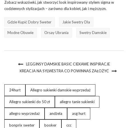
Zobacz wskazówki, jak stworzyć look inspirowany stylem sigma w
codziennych stylizacjach – zarówno dla kobiet, jak i mężczyzn.
Gdzie Kupić Dobry Sweter
Jakie Swetry Dla
Modne Obuwie
Orsay Ubrania
Swetry Damskie
LEGGINSY DAMSKIE BASIC CIEKAWE INSPIRACJE
KREACJA NA SYLWESTRA CO POWINNAŚ ZAŁOŻYĆ
24hurt
Allegro sukienki damskie wyprzedaż
Allegro sukienki do 50 zł
allegro tanie sukienki
allegro wyprzedaż
andżela
asg hurt
bonprix sweter
booker
ccc