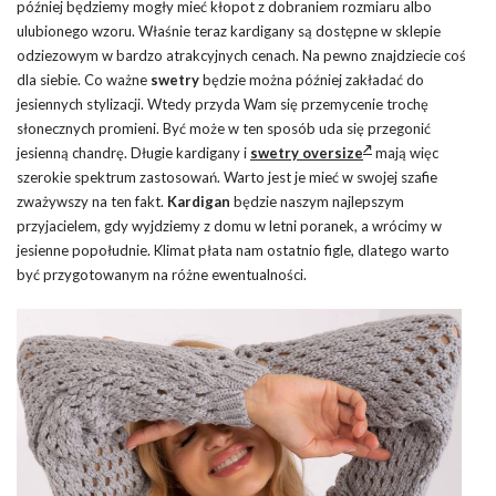
później będziemy mogły mieć kłopot z dobraniem rozmiaru albo
ulubionego wzoru. Właśnie teraz kardigany są dostępne w sklepie
odziezowym w bardzo atrakcyjnych cenach. Na pewno znajdziecie coś
dla siebie. Co ważne
swetry
będzie można później zakładać do
jesiennych stylizacji. Wtedy przyda Wam się przemycenie trochę
słonecznych promieni. Być może w ten sposób uda się przegonić
jesienną chandrę. Długie kardigany i
swetry oversize
mają więc
szerokie spektrum zastosowań. Warto jest je mieć w swojej szafie
zważywszy na ten fakt.
Kardigan
będzie naszym najlepszym
przyjacielem, gdy wyjdziemy z domu w letni poranek, a wrócimy w
jesienne popołudnie. Klimat płata nam ostatnio figle, dlatego warto
być przygotowanym na różne ewentualności.