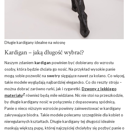
Długie kardigany idealne na wiosnę
Kardigan – jaką długość wybrać?
Naszym zdaniem
kardigan
powinien być dobierany do wzrostu
osoby, która będzie chciała go nosić. Na przykład wysokie panie
mogą sobie pozwolić na
swetry
sięgające nawet za kolano. Co więcej,
takie modele wyglądają najbardziej elegancko. Co do reszty stroju –
można dobrać zarówno rurki, jak i cygaretki.
Dzwony z lekkiego
materiału
również będą mile widziane. Nic nie stoi na przeszkodzie,
by długie kardigany nosić w połączeniu z dopasowaną spódnicą.
Panie o nieco niższym wzroście powinny zainwestować w kardigany
zakrywające biodra. Takie modele polecamy szczególnie dla kobiet o
nieregularnych kształtach. Długie kardigany tej długości idealnie
maskują większą pupę, której najczęściej chciałyby się pozbyć panie o