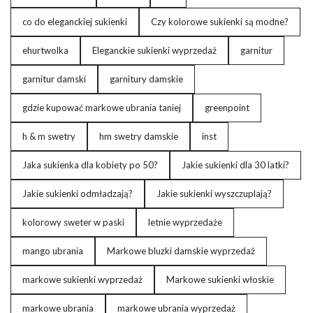
co do eleganckiej sukienki
Czy kolorowe sukienki są modne?
ehurtwolka
Eleganckie sukienki wyprzedaż
garnitur
garnitur damski
garnitury damskie
gdzie kupować markowe ubrania taniej
greenpoint
h & m swetry
hm swetry damskie
inst
Jaka sukienka dla kobiety po 50?
Jakie sukienki dla 30 latki?
Jakie sukienki odmładzają?
Jakie sukienki wyszczuplają?
kolorowy sweter w paski
letnie wyprzedaże
mango ubrania
Markowe bluzki damskie wyprzedaż
markowe sukienki wyprzedaż
Markowe sukienki włoskie
markowe ubrania
markowe ubrania wyprzedaż