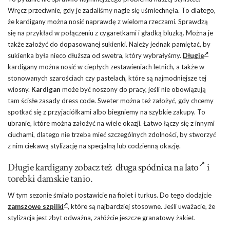
Wręcz przeciwnie, gdy je zadaliśmy nagle się uśmiechnęła. To dlatego,
że kardigany można nosić naprawdę z wieloma rzeczami. Sprawdzą
się na przykład w połączeniu z cygaretkami i gładką bluzką. Można je
także założyć do dopasowanej sukienki. Należy jednak pamiętać, by
sukienka była nieco dłuższa od swetra, który wybrałyśmy.
Długie
kardigany można nosić w ciepłych zestawieniach letnich, a także w
stonowanych szarościach czy pastelach, które są najmodniejsze tej
wiosny.
Kardigan
może być noszony do pracy, jeśli nie obowiązują
tam ścisłe zasady dress code. Sweter można też założyć, gdy chcemy
spotkać się z przyjaciółkami albo biegniemy na szybkie zakupy. To
ubranie, które można założyć na wiele okazji. Łatwo łączy się z innymi
ciuchami, dlatego nie trzeba mieć szczególnych zdolności, by stworzyć
z nim ciekawą stylizację na specjalną lub codzienną okazję.
Długie kardigany zobacz też
długa spódnica na lato
i
torebki damskie tanio.
W tym sezonie śmiało postawicie na fiolet i turkus. Do tego dodajcie
zamszowe szpilki
, które są najbardziej stosowne. Jeśli uważacie, że
stylizacja jest zbyt odważna, załóżcie jeszcze granatowy żakiet.