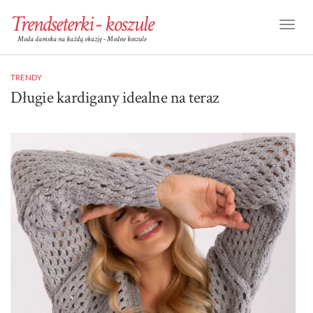
Trendseterki - koszule
Toggl
Moda damska na każdą okazję - Modne koszule
Naviga
TRENDY
Długie kardigany idealne na teraz