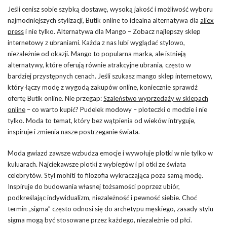
Jeśli cenisz sobie szybką dostawę, wysoką jakość i możliwość wyboru
najmodniejszych stylizacji, Butik online to idealna alternatywa dla
aliex
press
i nie tylko. Alternatywa dla Mango – Zobacz najlepszy sklep
internetowy z ubraniami. Każda z nas lubi wyglądać stylowo,
niezależnie od okazji. Mango to popularna marka, ale istnieją
alternatywy, które oferują równie atrakcyjne ubrania, często w
bardziej przystępnych cenach. Jeśli szukasz mango sklep internetowy,
który łączy modę z wygodą zakupów online, koniecznie sprawdź
ofertę Butik online. Nie przegap:
Szaleństwo wyprzedaży w sklepach
online
– co warto kupić? Pudelek modowy – ploteczki o modzie i nie
tylko. Moda to temat, który bez wątpienia od wieków intryguje,
inspiruje i zmienia nasze postrzeganie świata.
Moda gwiazd zawsze wzbudza emocje i wywołuje plotki w nie tylko w
kuluarach. Najciekawsze plotki z wybiegów i pl otki ze świata
celebrytów. Styl mohiti to filozofia wykraczająca poza samą modę.
Inspiruje do budowania własnej tożsamości poprzez ubiór,
podkreślając indywidualizm, niezależność i pewność siebie. Choć
termin „sigma” często odnosi się do archetypu męskiego, zasady stylu
sigma mogą być stosowane przez każdego, niezależnie od płci.