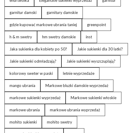
ehurtwolka
Eleganckie sukienki wyprzedaż
garnitur
garnitur damski
garnitury damskie
gdzie kupować markowe ubrania taniej
greenpoint
h & m swetry
hm swetry damskie
inst
Jaka sukienka dla kobiety po 50?
Jakie sukienki dla 30 latki?
Jakie sukienki odmładzają?
Jakie sukienki wyszczuplają?
kolorowy sweter w paski
letnie wyprzedaże
mango ubrania
Markowe bluzki damskie wyprzedaż
markowe sukienki wyprzedaż
Markowe sukienki włoskie
markowe ubrania
markowe ubrania wyprzedaż
mohito sukienki
mohito swetry