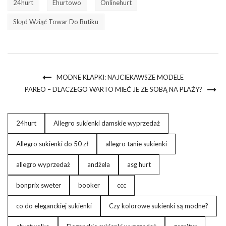
24hurt
Ehurtowo
Onlinehurt
Skąd Wziąć Towar Do Butiku
MODNE KLAPKI: NAJCIEKAWSZE MODELE
PAREO – DLACZEGO WARTO MIEĆ JE ZE SOBĄ NA PLAŻY?
24hurt
Allegro sukienki damskie wyprzedaż
Allegro sukienki do 50 zł
allegro tanie sukienki
allegro wyprzedaż
andżela
asg hurt
bonprix sweter
booker
ccc
co do eleganckiej sukienki
Czy kolorowe sukienki są modne?