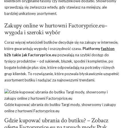
klientkom oryginalne fasony czy nietuzinkowe dodatki. Showroomy
sprawdzają się zwłaszcza wtedy, gdy stawiasz na mniejszy, ale
bardziej unikatowy asortyment.
Zakupy online w hurtowni Factoryprice.eu–
wygoda i szeroki wybór
Coraz więcej właścicieli butików decyduje się na zakupy w internecie,
które gwarantują wygodę i oszczędność czasu.
Platformy
fashion
b2b takie jak Factoryprice.eu
pozwalają na szybki dostęp do
tysięcy produktów – od sukienek, bluzek, spodni i kompletów, po
bogate kolekcje plus size, które odpowiadają na potrzeby różnych
grup klientek. To rozwiązanie, które pozwala błyskawicznie uzupełnić
asortyment butiku i nadążać za najnowszymi trendami.
Gdzie kupować ubrania do butiku Targi mody, showroomy i zakupy
online z hurtowni Factoryprice.eu
Gdzie kupować ubrania do butiku? – Zobacz
ofertę Factoryprice.eu na targach mody Ptak