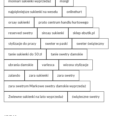
monnari sukienki wyprzedaż
msngr
najpiękniejsze sukienki na weselu
onlinehurt
orsay sukienki
prato centrum handlu hurtowego
reserved swetry
sinsay sukienki
sklep ebutik.pl
stylizacje do pracy
sweter w paski
sweter świąteczny
tanie sukienki do 50 zł
tanie swetry damskie
ubrania damskie
varlesca
wiosna stylizacje
zalando
zara sukienki
zara swetry
zara swetrym Markowe swetry damskie wyprzedaż
Zwiewne sukienki na lato wyprzedaż
świąteczne swetry