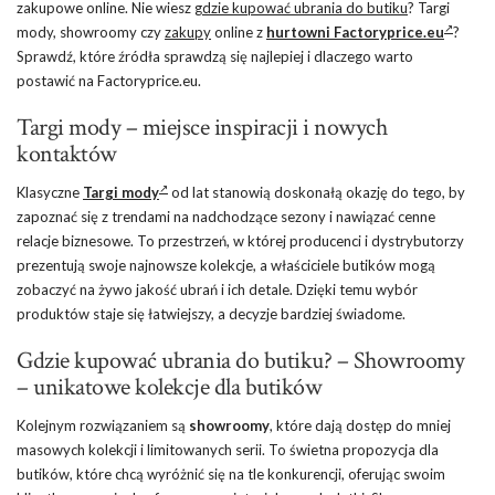
zakupowe online. Nie wiesz
gdzie kupować ubrania do butiku
? Targi
mody, showroomy czy
zakupy
online z
hurtowni Factoryprice.eu
?
Sprawdź, które źródła sprawdzą się najlepiej i dlaczego warto
postawić na Factoryprice.eu.
Targi mody – miejsce inspiracji i nowych
kontaktów
Klasyczne
Targi mody
od lat stanowią doskonałą okazję do tego, by
zapoznać się z trendami na nadchodzące sezony i nawiązać cenne
relacje biznesowe. To przestrzeń, w której producenci i dystrybutorzy
prezentują swoje najnowsze kolekcje, a właściciele butików mogą
zobaczyć na żywo jakość ubrań i ich detale. Dzięki temu wybór
produktów staje się łatwiejszy, a decyzje bardziej świadome.
Gdzie kupować ubrania do butiku? – Showroomy
– unikatowe kolekcje dla butików
Kolejnym rozwiązaniem są
showroomy
, które dają dostęp do mniej
masowych kolekcji i limitowanych serii. To świetna propozycja dla
butików, które chcą wyróżnić się na tle konkurencji, oferując swoim