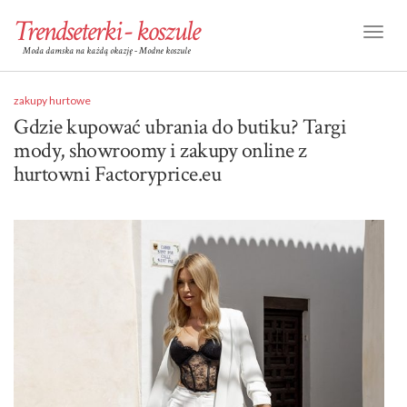
Trendseterki - koszule
Toggl
Moda damska na każdą okazję - Modne koszule
Naviga
zakupy hurtowe
Gdzie kupować ubrania do butiku? Targi
mody, showroomy i zakupy online z
hurtowni Factoryprice.eu