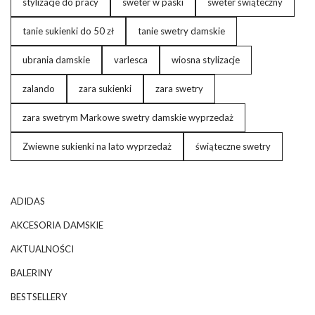
stylizacje do pracy
sweter w paski
sweter świąteczny
tanie sukienki do 50 zł
tanie swetry damskie
ubrania damskie
varlesca
wiosna stylizacje
zalando
zara sukienki
zara swetry
zara swetrym Markowe swetry damskie wyprzedaż
Zwiewne sukienki na lato wyprzedaż
świąteczne swetry
ADIDAS
AKCESORIA DAMSKIE
AKTUALNOŚCI
BALERINY
BESTSELLERY