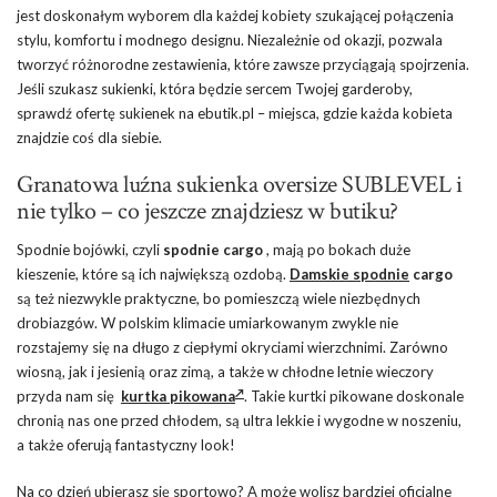
jest doskonałym wyborem dla każdej kobiety szukającej połączenia
stylu, komfortu i modnego designu. Niezależnie od okazji, pozwala
tworzyć różnorodne zestawienia, które zawsze przyciągają spojrzenia.
Jeśli szukasz sukienki, która będzie sercem Twojej garderoby,
sprawdź ofertę sukienek na ebutik.pl – miejsca, gdzie każda kobieta
znajdzie coś dla siebie.
Granatowa luźna sukienka oversize SUBLEVEL i
nie tylko – co jeszcze znajdziesz w butiku?
Spodnie bojówki, czyli
spodnie cargo
, mają po bokach duże
kieszenie, które są ich największą ozdobą.
Damskie spodnie
cargo
są też niezwykle praktyczne, bo pomieszczą wiele niezbędnych
drobiazgów. W polskim klimacie umiarkowanym zwykle nie
rozstajemy się na długo z ciepłymi okryciami wierzchnimi. Zarówno
wiosną, jak i jesienią oraz zimą, a także w chłodne letnie wieczory
przyda nam się
kurtka pikowana
. Takie kurtki pikowane doskonale
chronią nas one przed chłodem, są ultra lekkie i wygodne w noszeniu,
a także oferują fantastyczny look!
Na co dzień ubierasz się sportowo? A może wolisz bardziej oficjalne