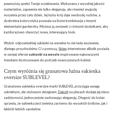
pewnością spełni Twoje oczekiwania. Wykonana z wysokiej jakości
materiałów, zapewnia nie tylko elegancję, ale również wygodę
noszenia przez cały dzień. Jej luźny krój daje swobodę ruchów, a
dyskretna kolorystyka pozwala na liczne kombinacje z innymi
elementami garderoby. Możesz ją zestawić z różnymi dodatkami, aby
każdorazowo stworzyć nowy, interesujący look.
Wybór odpowiedniej sukienki na weselne to nie lada wyzwanie,
dlatego przychodzimy Ci z pomocą.
Sklep
internetowy eButik posiada
w swojej ofercie
sukienki na wesele
inspirowane najnowszymi
trendami dostosowane do potrzeb nowoczesnych kobiet.
Czym wyróżnia się granatowa luźna sukienka
oversize SUBLEVEL?
Granatowa sukienka oversize marki SUBLEVEL przyciąga uwagę
subtelnym, ale stylowym designem.
Dekolt
na plecach dodaje jej nieco
zadziorności, jednocześnie zachowując elegancję. Długość do kolan
sprawia, że sukienka jest świetna zarówno do wysokich botków, jak i
lekkich letnich sandałów.