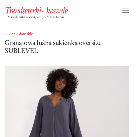
Trendseterki - koszule
Toggl
Moda damska na każdą okazję - Modne koszule
Naviga
Sukienki damskie
Granatowa luźna sukienka oversize
SUBLEVEL