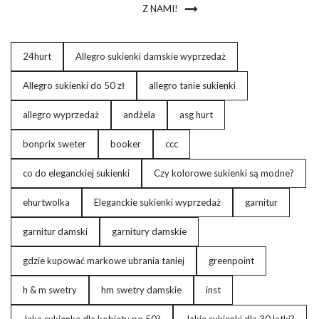
Z NAMI!
24hurt
Allegro sukienki damskie wyprzedaż
Allegro sukienki do 50 zł
allegro tanie sukienki
allegro wyprzedaż
andżela
asg hurt
bonprix sweter
booker
ccc
co do eleganckiej sukienki
Czy kolorowe sukienki są modne?
ehurtwolka
Eleganckie sukienki wyprzedaż
garnitur
garnitur damski
garnitury damskie
gdzie kupować markowe ubrania taniej
greenpoint
h & m swetry
hm swetry damskie
inst