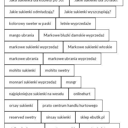
Jaka sukienka dla kobiety po 50?
Jakie sukienki dla 30 latki?
Jakie sukienki odmładzają?
Jakie sukienki wyszczuplają?
kolorowy sweter w paski
letnie wyprzedaże
mango ubrania
Markowe bluzki damskie wyprzedaż
markowe sukienki wyprzedaż
Markowe sukienki włoskie
markowe ubrania
markowe ubrania wyprzedaż
mohito sukienki
mohito swetry
monnari sukienki wyprzedaż
msngr
najpiękniejsze sukienki na weselu
onlinehurt
orsay sukienki
prato centrum handlu hurtowego
reserved swetry
sinsay sukienki
sklep ebutik.pl