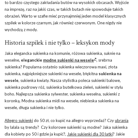
to bardzo częstego zakładania butów na wysokich obcasach. Wyjście
na imprezę, raz na jakiś czas, w takich butach nie spowoduje takich
obrażeń. Warto w szafie mieć przynajmniej jeden model klasycznych
szpilek w kolorze czarnym, jak również czerwonym. One nigdy nie
wychodzą z mody.
Historia szpilek i nie tylko – leksykon mody
Jaka elegancka sukienka na komunie, różowa sukienka, suknie na
weselne,
eleganckie
modne sukienki na wesele
, srebrna
sukienka? Popularna ostatnio sukienka wieczorowa maxi, złota
sukienka, najpiękniejsze sukienki na wesele, błękitna
sukienka na
wesele
, sukienka kwiaty. Nasza stylistka poleca sukienki balowe,
sukienka pudrowy róż, sukienka butelkowa zieleń, sukienki w stylu
boho. Najlepsza sukienka sylwester, sukienka weselna, sukienki z
koronką. Modna sukienka midi na wesele, niebieska sukienka na
wesele, długa sukienka i nie tylko.
Allegro sukienki
do 50 zł, co kupić na allegro wyprzedaż? Czy
ubrania
by lalala są trendy? Czy kolorowe sukienki są modne? Jaka sukienka
dla kobiety po 50 i gdzie ja kupić?,
Jakie sukienki dla 30 latki
? Jakie