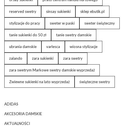
reserved swetry
sinsay sukienki
sklep ebutik.pl
stylizacje do pracy
sweter w paski
sweter świąteczny
tanie sukienki do 50 zł
tanie swetry damskie
ubrania damskie
varlesca
wiosna stylizacje
zalando
zara sukienki
zara swetry
zara swetrym Markowe swetry damskie wyprzedaż
Zwiewne sukienki na lato wyprzedaż
świąteczne swetry
ADIDAS
AKCESORIA DAMSKIE
AKTUALNOŚCI