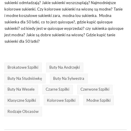
sukienki odmładzają? Jakie sukienki wyszczuplają? Najmodniejsze
kolorowe sukienki. Czy kolorowe sukienki na wiosnę są modne? Tanie
i modne koszulowe sukienki zara, modna lou sukienka. Modna
sukienka dla 50 latki, co to jest quiosque?, gdzie kupić quiosque
sukienki? od kiedy jest w quiosque wyprzedaż? czy sukienka quiosque
jest modna? Jakie są dobre sukienki na wiosnę? Gdzie kupić tanie
sukienki dla 50 latki?
Brokatowe Szpilki
Buty Na Andrzejki
Buty Na Studniówkę
Buty Na Sylwestra
Buty Na Wesele
Czarne Szpilki
Czerwone Szpilki
Klasyczne Szpilki
Kolorowe Szpilki
Modne Szpilki
Rodzaje Obcasów