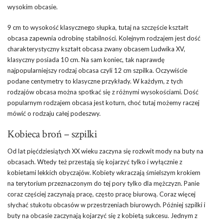
wysokim obcasie.
9 cm to wysokość klasycznego słupka, tutaj na szczęście kształt
obcasa zapewnia odrobinę stabilności. Kolejnym rodzajem jest dość
charakterystyczny kształt obcasa zwany obcasem Ludwika XV,
klasyczny posiada 10 cm. Na sam koniec, tak naprawdę
najpopularniejszy rodzaj obcasa czyli 12 cm szpilka. Oczywiście
podane centymetry to klasyczne przykłady. W każdym, z tych
rodzajów obcasa można spotkać się z różnymi wysokościami. Dość
popularnym rodzajem obcasa jest koturn, choć tutaj możemy raczej
mówić o rodzaju całej podeszwy.
Kobieca broń – szpilki
Od lat pięćdziesiątych XX wieku zaczyna się rozkwit mody na buty na
obcasach. Wtedy też przestają się kojarzyć tylko i wyłącznie z
kobietami lekkich obyczajów. Kobiety wkraczają śmielszym krokiem
na terytorium przeznaczonym do tej pory tylko dla mężczyzn. Panie
coraz częściej zaczynają pracę, często pracę biurową. Coraz więcej
słychać stukotu obcasów w przestrzeniach biurowych. Później szpilki i
buty na obcasie zaczynają kojarzyć się z kobietą sukcesu. Jednym z