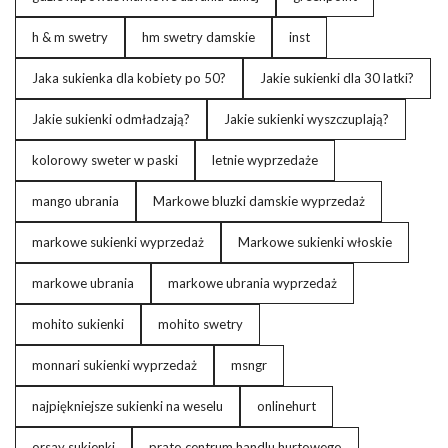
h & m swetry
hm swetry damskie
inst
Jaka sukienka dla kobiety po 50?
Jakie sukienki dla 30 latki?
Jakie sukienki odmładzają?
Jakie sukienki wyszczuplają?
kolorowy sweter w paski
letnie wyprzedaże
mango ubrania
Markowe bluzki damskie wyprzedaż
markowe sukienki wyprzedaż
Markowe sukienki włoskie
markowe ubrania
markowe ubrania wyprzedaż
mohito sukienki
mohito swetry
monnari sukienki wyprzedaż
msngr
najpiękniejsze sukienki na weselu
onlinehurt
orsay sukienki
prato centrum handlu hurtowego