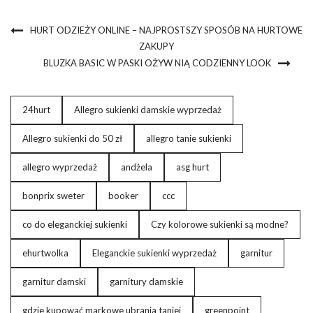
HURT ODZIEŻY ONLINE – NAJPROSTSZY SPOSÓB NA HURTOWE
ZAKUPY
BLUZKA BASIC W PASKI OŻYW NIĄ CODZIENNY LOOK
24hurt
Allegro sukienki damskie wyprzedaż
Allegro sukienki do 50 zł
allegro tanie sukienki
allegro wyprzedaż
andżela
asg hurt
bonprix sweter
booker
ccc
co do eleganckiej sukienki
Czy kolorowe sukienki są modne?
ehurtwolka
Eleganckie sukienki wyprzedaż
garnitur
garnitur damski
garnitury damskie
gdzie kupować markowe ubrania taniej
greenpoint