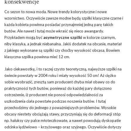
konsekwencje
Co sezon to nowa moda. Nowe trendy kolorystyczne i nowe
wzornictwo. Oczywiście zawsze modne będą szpilki klasyczne czarne i
każda kobieta powinna posiadać przynajmniej jedną parę takich
butów. Ale nawet i tutaj może wkraść się nieco awangardy.
Przykładem mogą być
asymetryczne szpilki
w kolorze czarnym,
niby klasyka, a jednak niebanalna. Jakiś dodatek na obcasie, materiał
z jakiego wykonane są szpilki czy choćby wysokość obcasa. Bowiem
klasyczna szpilka powinna mieć 12 cm.
Jako ciekawostkę, i to raczej czysto teoretyczną, najwyższe szpilki na
świecie powstały w 2004 roku i miały wysokość 50 cm! Aż ciężko
sobie wyobrazić, zresztą sam producent chyba miał obawy co do
praktyczności tych butów, ponieważ do każdej pary dołączono
ostrzeżenie, iż producent nie ponosi odpowiedzialności za
uszkodzenia ciała powstałe podczas noszenia butów. I tutaj
przechodzimy do jednego z poważniejszych problemów. Wysokie
obcasy niestety obciążają stawy, przyczyniają się do deformacji stóp
np. haluksy czy palce młoteczkowate, a nawet powodują dyskopatie
odcinka lędźwiowo – krzyżowego oraz szyjnego. Oczywiście dotyczy