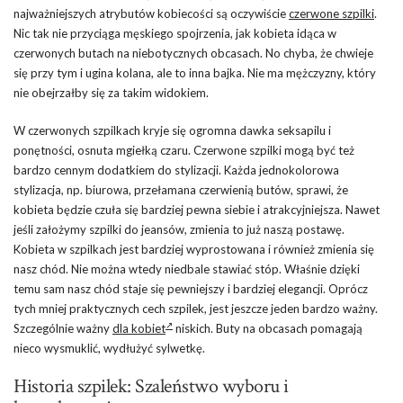
najważniejszych atrybutów kobiecości są oczywiście
czerwone szpilki
.
Nic tak nie przyciąga męskiego spojrzenia, jak kobieta idąca w
czerwonych butach na niebotycznych obcasach. No chyba, że chwieje
się przy tym i ugina kolana, ale to inna bajka. Nie ma mężczyzny, który
nie obejrzałby się za takim widokiem.
W czerwonych szpilkach kryje się ogromna dawka seksapilu i
ponętności, osnuta mgiełką czaru. Czerwone szpilki mogą być też
bardzo cennym dodatkiem do stylizacji. Każda jednokolorowa
stylizacja, np. biurowa, przełamana czerwienią butów, sprawi, że
kobieta będzie czuła się bardziej pewna siebie i atrakcyjniejsza. Nawet
jeśli założymy szpilki do jeansów, zmienia to już naszą postawę.
Kobieta w szpilkach jest bardziej wyprostowana i również zmienia się
nasz chód. Nie można wtedy niedbale stawiać stóp. Właśnie dzięki
temu sam nasz chód staje się pewniejszy i bardziej elegancji. Oprócz
tych mniej praktycznych cech szpilek, jest jeszcze jeden bardzo ważny.
Szczególnie ważny
dla kobiet
niskich. Buty na obcasach pomagają
nieco wysmuklić, wydłużyć sylwetkę.
Historia szpilek: Szaleństwo wyboru i