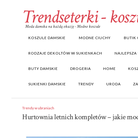
Trendseterki - kosz
Moda damska na każdą okazję - Modne koszule
KOSZULE DAMSKIE
MODNE CIUCHY
BUTIK 
RODZAJE DEKOLTÓW W SUKIENKACH
NAJLEPSZA
BUTY DAMSKIE
DROGERIA
HOME
KOS
SUKIENKI DAMSKIE
TRENDY
URODA
Z
Trendy w ubraniach
Hurtownia letnich kompletów – jakie mod