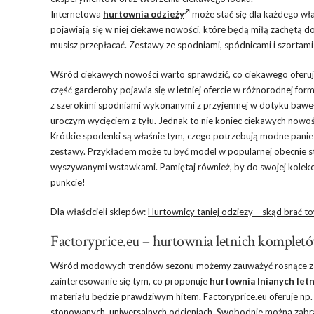
Internetowa
hurtownia odzieży
może stać się dla każdego wła
pojawiają się w niej ciekawe nowości, które będą miłą zachętą
musisz przepłacać. Zestawy ze spodniami, spódnicami i szortami
Wśród ciekawych nowości warto sprawdzić, co ciekawego oferu
część garderoby pojawia się w letniej ofercie w różnorodnej f
z szerokimi spodniami wykonanymi z przyjemnej w dotyku bawełn
uroczym wycięciem z tyłu. Jednak to nie koniec ciekawych nowoś
Krótkie spodenki są właśnie tym, czego potrzebują modne pani
zestawy. Przykładem może tu być model w popularnej obecnie st
wyszywanymi wstawkami. Pamiętaj również, by do swojej kolekcji
punkcie!
Dla właścicieli sklepów:
Hurtownicy taniej odziezy – skąd brać t
Factoryprice.eu – hurtownia letnich komple
Wśród modowych trendów sezonu możemy zauważyć rosnące zaint
zainteresowanie się tym, co proponuje
hurtownia lnianych let
materiału będzie prawdziwym hitem. Factoryprice.eu oferuje np. 
stonowanych, uniwersalnych odcieniach. Swobodnie można zabrać 