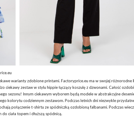
rice.eu
iekawe warianty zdobione printami. Factoryprice.eu ma w swojej różnorodne
zo ciekawy zestaw w stylu hippie łączący koszulę z dzwonami. Całość ozdobi
znego sezonu! Innym ciekawym wyborem będą modele w abstrakcyjne desenie
go kolorytu codziennym zestawom. Podczas letnich dni niezwykle przydatn
chają połączenie t-shirtu ze spódniczką ozdobioną falbanami. Podczas wiec
do ciała topem i dłuższą spódnicą.