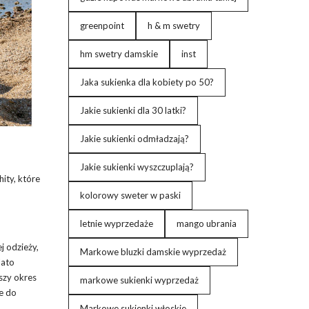
greenpoint
h & m swetry
hm swetry damskie
inst
Jaka sukienka dla kobiety po 50?
Jakie sukienki dla 30 latki?
Jakie sukienki odmładzają?
Jakie sukienki wyszczuplają?
ty, które
kolorowy sweter w paski
letnie wyprzedaże
mango ubrania
j odzieży,
Markowe bluzki damskie wyprzedaż
lato
szy okres
markowe sukienki wyprzedaż
le do
Markowe sukienki włoskie