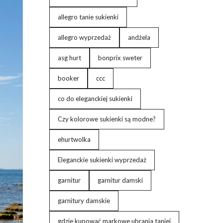
allegro tanie sukienki
allegro wyprzedaż
andżela
asg hurt
bonprix sweter
booker
ccc
co do eleganckiej sukienki
Czy kolorowe sukienki są modne?
ehurtwolka
Eleganckie sukienki wyprzedaż
garnitur
garnitur damski
garnitury damskie
gdzie kupować markowe ubrania taniej