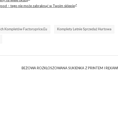
 good – tego nie może zabraknąć w Twoim sklepie
ich Kompletów Factoryprice.eu
Komplety Letnie Sprzedaż Hurtowa
BEŻOWA ROZKLOSZOWANA SUKIENKA Z PRINTEM I RĘKAW