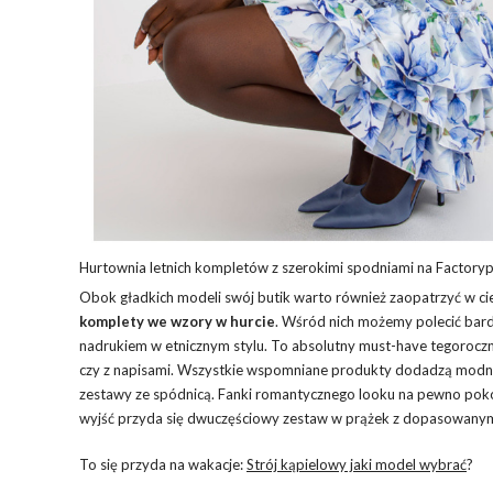
Hurtownia letnich kompletów z szerokimi spodniami na Factoryp
Obok gładkich modeli swój butik warto również zaopatrzyć w c
komplety we wzory w hurcie
. Wśród nich możemy polecić bard
nadrukiem w etnicznym stylu. To absolutny must-have tegoroc
czy z napisami. Wszystkie wspomniane produkty dodadzą modne
zestawy ze spódnicą. Fanki romantycznego looku na pewno poko
wyjść przyda się dwuczęściowy zestaw w prążek z dopasowanym 
To się przyda na wakacje:
Strój kąpielowy jaki model wybrać
?