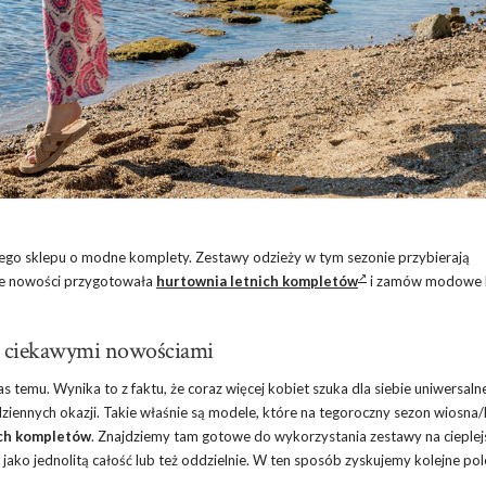
jego sklepu o modne komplety. Zestawy odzieży w tym sezonie przybierają
wne nowości przygotowała
hurtownia letnich kompletów
i zamów modowe hi
ię ciekawymi nowościami
temu. Wynika to z faktu, że coraz więcej kobiet szuka dla siebie uniwersalne
iennych okazji. Takie właśnie są modele, które na tegoroczny sezon wiosna/
ich kompletów
. Znajdziemy tam gotowe do wykorzystania zestawy na cieplej
jako jednolitą całość lub też oddzielnie. W ten sposób zyskujemy kolejne po