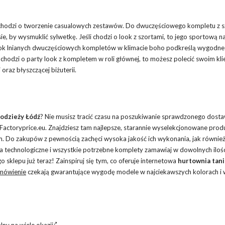
i chodzi o tworzenie casualowych zestawów. Do dwuczęściowego kompletu z s
, by wysmuklić sylwetkę. Jeśli chodzi o look z szortami, to jego sportową n
Urok lnianych dwuczęściowych kompletów w klimacie boho podkreślą wygodne
li chodzi o party look z kompletem w roli głównej, to możesz polecić swoim kl
raz błyszczącej biżuterii.
odzieży Łódź
? Nie musisz tracić czasu na poszukiwanie sprawdzonego dosta
i Factoryprice.eu. Znajdziesz tam najlepsze, starannie wyselekcjonowane prod
 Do zakupów z pewnością zachęci wysoka jakość ich wykonania, jak równie
a technologiczne i wszystkie potrzebne komplety zamawiaj w dowolnych iloś
 sklepu już teraz! Zainspiruj się tym, co oferuje internetowa
hurtownia tan
mówienie
czekają gwarantujące wygodę modele w najciekawszych kolorach i 
ny na wiele okazji