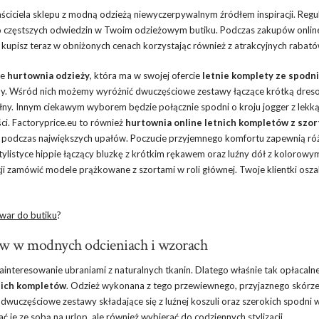
ściciela sklepu z modną odzieżą niewyczerpywalnym źródłem inspiracji. Regu
 do częstszych odwiedzin w Twoim odzieżowym butiku. Podczas zakupów online
 kupisz teraz w obniżonych cenach korzystając również z atrakcyjnych rabató
je
hurtownia odzieży
, która ma w swojej ofercie
letnie komplety ze spodn
ormy. Wśród nich możemy wyróżnić dwuczęściowe zestawy łączące krótką dres
y. Innym ciekawym wyborem będzie połącznie spodni o kroju jogger z lekką
ci. Factoryprice.eu to również
hurtownia online letnich kompletów z szor
e podczas największych upałów. Poczucie przyjemnego komfortu zapewnią r
ylistyce hippie łączący bluzkę z krótkim rękawem oraz luźny dół z kolorowy
 zamówić modele prążkowane z szortami w roli głównej. Twoje klientki oszal
owar do butiku
?
tów w modnych odcieniach i wzorach
eresowanie ubraniami z naturalnych tkanin. Dlatego właśnie tak opłacalne
nich kompletów
. Odzież wykonana z tego przewiewnego, przyjaznego skórz
dwuczęściowe zestawy składające się z luźnej koszuli oraz szerokich spodni 
je ze sobą na urlop, ale również wybierać do codziennych stylizacji.