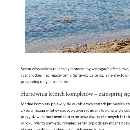
Sezon wiosna/lato to idealny moment, by wzbogacić ofertę swo
różnorodne, inspirujące formy. Sprawdź już teraz, jakie efekto
przypadną do gustu klientom.
Hurtownia letnich kompletów – zainspiruj s
Modne komplety pojawiły się w kobiecych szafach już pewien czas 
z którą można w łatwy sposób stworzyć udany look na wiele codz
przygotowała
hurtownia internetowa dwuczęściowych letn
w roku. Warto pamiętać również, że ten typ odzieży można nosić 
eksperymentów oraz tworzenia ciekawego looku.