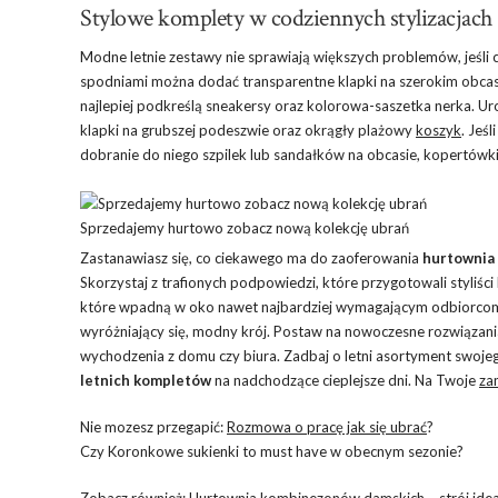
Stylowe komplety w codziennych stylizacjach
Modne letnie zestawy nie sprawiają większych problemów, jeśl
spodniami można dodać transparentne klapki na szerokim obcasie
najlepiej podkreślą sneakersy oraz kolorowa-saszetka nerka. 
klapki na grubszej podeszwie oraz okrągły plażowy
koszyk
. Jeś
dobranie do niego szpilek lub sandałków na obcasie, kopertówki o
Sprzedajemy hurtowo zobacz nową kolekcję ubrań
Zastanawiasz się, co ciekawego ma do zaoferowania
hurtownia 
Skorzystaj z trafionych podpowiedzi, które przygotowali styliśc
które wpadną w oko nawet najbardziej wymagającym odbiorcom.
wyróżniający się, modny krój. Postaw na nowoczesne rozwiązani
wychodzenia z domu czy biura. Zadbaj o letni asortyment swojego
letnich kompletów
na nadchodzące cieplejsze dni. Na Twoje
za
Nie mozesz przegapić:
Rozmowa o pracę jak się ubrać
?
Czy Koronkowe sukienki to must have w obecnym sezonie?
Zobacz również:
Hurtownia kombinezonów damskich – strój ideal