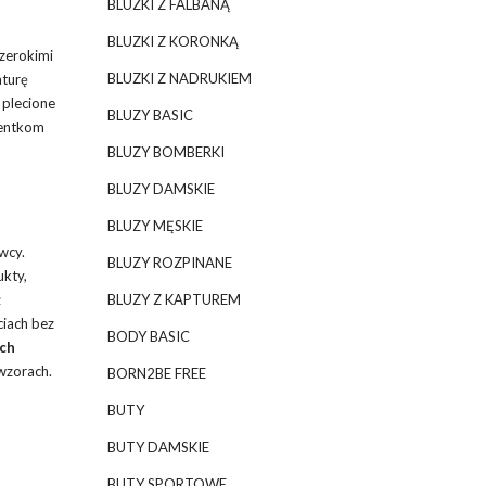
BLUZKI Z FALBANĄ
BLUZKI Z KORONKĄ
zerokimi
BLUZKI Z NADRUKIEM
aturę
 plecione
BLUZY BASIC
ientkom
BLUZY BOMBERKI
BLUZY DAMSKIE
BLUZY MĘSKIE
wcy.
BLUZY ROZPINANE
ukty,
ż
BLUZY Z KAPTUREM
ciach bez
BODY BASIC
ich
wzorach.
BORN2BE FREE
BUTY
BUTY DAMSKIE
BUTY SPORTOWE