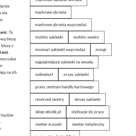
larnie
markowe ubrania
 nie
w.
markowe ubrania wyprzedaż
iami
. Ta
mohito sukienki
mohito swetry
ową bluzę
 bluzą z
monnari sukienki wyprzedaż
msngr
tami
.
óżnorodne
najpiękniejsze sukienki na weselu
mi
eją na ich
onlinehurt
orsay sukienki
prato centrum handlu hurtowego
reserved swetry
sinsay sukienki
sklep ebutik.pl
stylizacje do pracy
 będzie
e
sweter w paski
sweter świąteczny
w