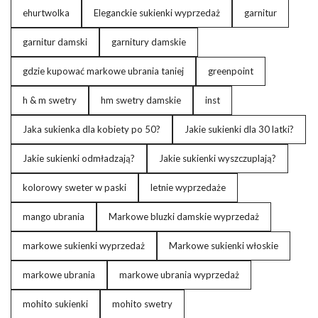
ehurtwolka
Eleganckie sukienki wyprzedaż
garnitur
garnitur damski
garnitury damskie
gdzie kupować markowe ubrania taniej
greenpoint
h & m swetry
hm swetry damskie
inst
Jaka sukienka dla kobiety po 50?
Jakie sukienki dla 30 latki?
Jakie sukienki odmładzają?
Jakie sukienki wyszczuplają?
kolorowy sweter w paski
letnie wyprzedaże
mango ubrania
Markowe bluzki damskie wyprzedaż
markowe sukienki wyprzedaż
Markowe sukienki włoskie
markowe ubrania
markowe ubrania wyprzedaż
mohito sukienki
mohito swetry