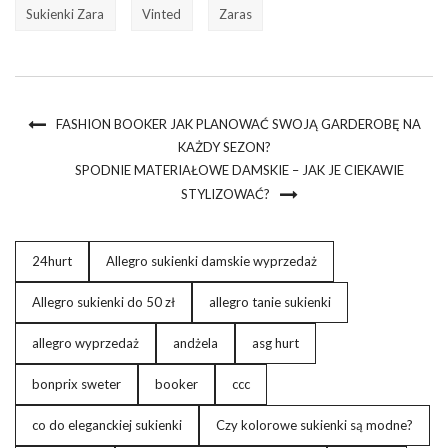
Sukienki Zara
Vinted
Zaras
FASHION BOOKER JAK PLANOWAĆ SWOJĄ GARDEROBĘ NA
KAŻDY SEZON?
SPODNIE MATERIAŁOWE DAMSKIE – JAK JE CIEKAWIE
STYLIZOWAĆ?
24hurt
Allegro sukienki damskie wyprzedaż
Allegro sukienki do 50 zł
allegro tanie sukienki
allegro wyprzedaż
andżela
asg hurt
bonprix sweter
booker
ccc
co do eleganckiej sukienki
Czy kolorowe sukienki są modne?