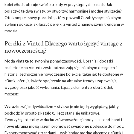
kolei eButik oferuje świeże trendy w przystępnych cenach. Jak
połączyć te dwa światy, by stworzyć harmonijne i modne stylizacje?
Oto kompleksowy poradnik, który pozwoli Ci zabłysnąć unikalnym
stylem i pokaże jak łaczyć perełki z vinted z najnowszymi trendami w
modzie.
Perełki z Vinted Dlaczego warto łączyć vintage z
nowoczesnością?
Moda vintage to synonim ponadczasowości. Ubrania i dodatki
znalezione na Vinted często odznaczają się unikalnym designem i
historią. Jednocześnie nowoczesne kolekcje, takie jak te dostępne w
eButik, oferują świeże spojrzenie na aktualne trendy i zapewniają
wygodę oraz jakość wykonania. Łącząc elementy z obu źródeł,
możesz:
Wyrazić swój indywidualizm – stylizacje nie będą wyglądały, jakby
pochodziły prosto z katalogu, lecz staną się unikatowe.
Tworzyć garderobę w duchu zrównoważonej mody – second-hand i
nowe ubrania mogą razem promować świadome podejście do mody.
Eksperymentować z trendami – wybierając modne akcenty z eButik i