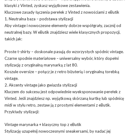
klasyki z Vinted, zyskasz wyjątkowe zestawienia.
Kluczowe zasady łączenia perełek z Vinted z nowościami z eButik
1. Neutralna baza – podstawa stylizacji
Aby vintage i nowoczesne elementy dobrze współgrały, zacznij od
neutralnej bazy. W eButik znajdziesz wiele klasycznych propozycji,
takich jak:
Proste t-shirty – doskonale pasują do wzorzystych spódnic vintage.
Czarne spodnie materiałowe – uniwersalny wybór, który dopełni
stylizację z oryginalną marynarką z lat 80.
Koszule oversize – połącz je z retro biżuterią i oryginalną torebką
vintage.
2. Akcenty vintage jako gwiazda stylizacji
Kluczem do sukcesu jest odpowiednie wyeksponowanie perełek z
Vinted. Jeśli znajdziesz np. wyjątkową skórzaną kurtkę lub spódnicę
midi w stylu retro, zestaw ją z prostymi elementami z eButik.
Przykłady stylizacji:
Vintage marynarka + klasyczny top z eButik
Stylizację uzupełnij nowoczesnymi sneakersami, by nadać jej