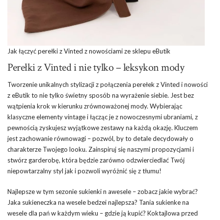
Jak łączyć perełki z Vinted z nowościami ze sklepu eButik
Perełki z Vinted i nie tylko – leksykon mody
Tworzenie unikalnych stylizacji z połączenia perełek z Vinted i nowości
z eButik to nie tylko świetny sposób na wyrażenie siebie. Jest bez
wątpienia krok w kierunku zrównoważonej mody. Wybierając
klasyczne elementy vintage i łącząc je z nowoczesnymi ubraniami, z
pewnością zyskujesz wyjątkowe zestawy na każdą okazję. Kluczem
jest zachowanie równowagi – pozwól, by to detale decydowały o
charakterze Twojego looku. Zainspiruj się naszymi propozycjami i
stwórz garderobę, która będzie zarówno odzwierciedlać Twój
niepowtarzalny styl jak i pozwoli wyróżnić się z tłumu!
Najlepsze w tym sezonie sukienki n awesele – zobacz jakie wybrać?
Jaka sukieneczka na wesele bedzei najlepsza? Tania sukienke na
wesele dla pań w każdym wieku – gdzie ją kupić? Koktajlowa przed