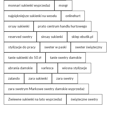
monnari sukienki wyprzedaż
msngr
najpiękniejsze sukienki na weselu
onlinehurt
orsay sukienki
prato centrum handlu hurtowego
reserved swetry
sinsay sukienki
sklep ebutik.pl
stylizacje do pracy
sweter w paski
sweter świąteczny
tanie sukienki do 50 zł
tanie swetry damskie
ubrania damskie
varlesca
wiosna stylizacje
zalando
zara sukienki
zara swetry
zara swetrym Markowe swetry damskie wyprzedaż
Zwiewne sukienki na lato wyprzedaż
świąteczne swetry