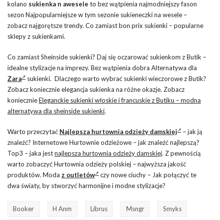
kolano
sukienka n awesele
to bez wątpienia najmodniejszy fason
sezon Najpopularniejsze w tym sezonie sukieneczki na wesele –
zobacz najgorętsze trendy. Co zamiast bon prix sukienki – popularne
sklepy z sukienkami.
Co zamiast Sheinside sukienki? Daj się oczarować sukienkom z Butik –
idealne stylizacje na imprezy. Bez wątpienia dobra Alternatywa dla
Zara
sukienki. Dlaczego warto wybrać sukienki wieczorowe z Butik?
Zobacz koniecznie elegancja sukienka na różne okazje. Zobacz
koniecznie
Eleganckie sukienki włoskie i francuskie z Butiku – modna
alternatywa dla sheinside sukienki
.
Warto przeczytać
Najlepsza hurtownia odzieży damskiej
– jak ją
znaleźć? Internetowe Hurtownie odzieżowe – jak znaleźć najlepszą?
Top3 – jaka jest
najlepsza hurtownia odzieży damskiej
. Z pewnością
warto zobaczyć Hurtownia odzieży polskiej – najwyższa jakość
produktów. Moda
z outletów
czy nowe ciuchy – Jak połączyć te
dwa światy, by stworzyć harmonijne i modne stylizacje?
Booker
H Anm
Librus
Msngr
Smyks