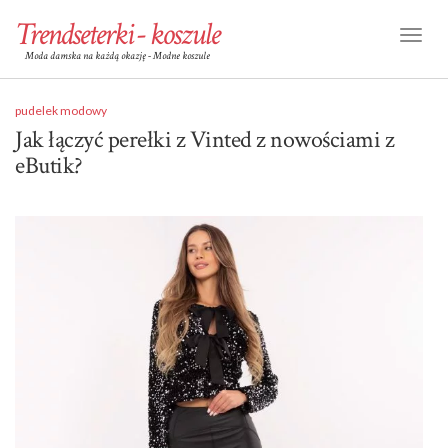
Trendseterki - koszule
Toggl
Moda damska na każdą okazję - Modne koszule
Naviga
pudelek modowy
Jak łączyć perełki z Vinted z nowościami z
eButik?