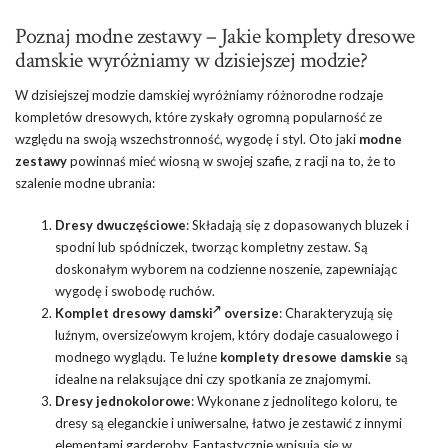
Poznaj modne zestawy – Jakie komplety dresowe
damskie wyróżniamy w dzisiejszej modzie?
W dzisiejszej modzie damskiej wyróżniamy różnorodne rodzaje
kompletów dresowych, które zyskały ogromną popularność ze
względu na swoją wszechstronność, wygodę i styl. Oto jaki
modne
zestawy
powinnaś mieć wiosną w swojej szafie, z racji na to, że to
szalenie modne ubrania:
Dresy dwuczęściowe
: Składają się z dopasowanych bluzek i
spodni lub spódniczek, tworząc kompletny zestaw. Są
doskonałym wyborem na codzienne noszenie, zapewniając
wygodę i swobodę ruchów.
Komplet dresowy damski
oversize
: Charakteryzują się
luźnym, oversize’owym krojem, który dodaje casualowego i
modnego wyglądu. Te luźne
komplety dresowe damskie
są
idealne na relaksujące dni czy spotkania ze znajomymi.
Dresy jednokolorowe
: Wykonane z jednolitego koloru, te
dresy są eleganckie i uniwersalne, łatwo je zestawić z innymi
elementami garderoby. Fantastycznie wpisują się w