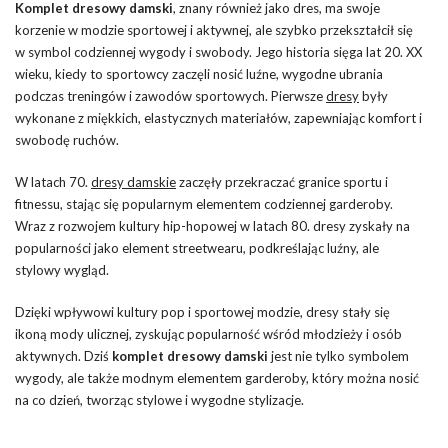
Komplet dresowy damski
, znany również jako dres, ma swoje
korzenie w modzie sportowej i aktywnej, ale szybko przekształcił się
w symbol codziennej wygody i swobody. Jego historia sięga lat 20. XX
wieku, kiedy to sportowcy zaczęli nosić luźne, wygodne ubrania
podczas treningów i zawodów sportowych. Pierwsze
dresy
były
wykonane z miękkich, elastycznych materiałów, zapewniając komfort i
swobodę ruchów.
W latach 70.
dresy damskie
zaczęły przekraczać granice sportu i
fitnessu, stając się popularnym elementem codziennej garderoby.
Wraz z rozwojem kultury hip-hopowej w latach 80. dresy zyskały na
popularności jako element streetwearu, podkreślając luźny, ale
stylowy wygląd.
Dzięki wpływowi kultury pop i sportowej modzie, dresy stały się
ikoną mody ulicznej, zyskując popularność wśród młodzieży i osób
aktywnych. Dziś
komplet dresowy damski
jest nie tylko symbolem
wygody, ale także modnym elementem garderoby, który można nosić
na co dzień, tworząc stylowe i wygodne stylizacje.