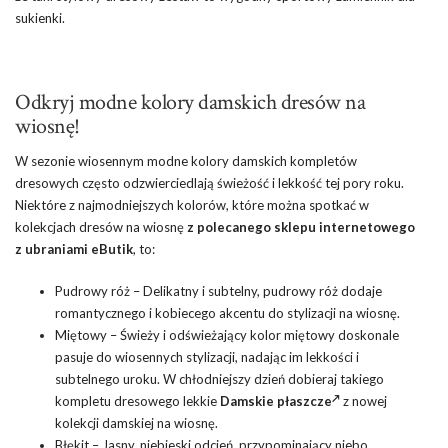
sukienki.
Odkryj modne kolory damskich dresów na
wiosnę!
W sezonie wiosennym modne kolory damskich kompletów
dresowych często odzwierciedlają świeżość i lekkość tej pory roku.
Niektóre z najmodniejszych kolorów, które można spotkać w
kolekcjach dresów na wiosnę
z polecanego sklepu internetowego
z ubraniami eButik
, to:
Pudrowy róż – Delikatny i subtelny, pudrowy róż dodaje
romantycznego i kobiecego akcentu do stylizacji na wiosnę.
Miętowy – Świeży i odświeżający kolor miętowy doskonale
pasuje do wiosennych stylizacji, nadając im lekkości i
subtelnego uroku. W chłodniejszy dzień dobieraj takiego
kompletu dresowego lekkie
Damskie płaszcze
z nowej
kolekcji damskiej na wiosnę.
Błękit – Jasny, niebieski odcień, przypominający niebo