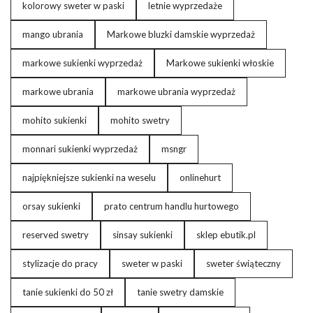
kolorowy sweter w paski
letnie wyprzedaże
mango ubrania
Markowe bluzki damskie wyprzedaż
markowe sukienki wyprzedaż
Markowe sukienki włoskie
markowe ubrania
markowe ubrania wyprzedaż
mohito sukienki
mohito swetry
monnari sukienki wyprzedaż
msngr
najpiękniejsze sukienki na weselu
onlinehurt
orsay sukienki
prato centrum handlu hurtowego
reserved swetry
sinsay sukienki
sklep ebutik.pl
stylizacje do pracy
sweter w paski
sweter świąteczny
tanie sukienki do 50 zł
tanie swetry damskie