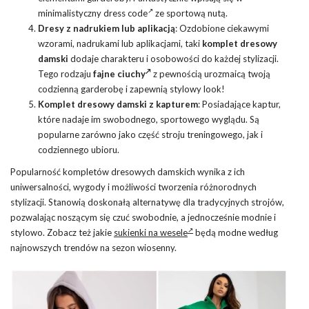
minimalistyczny
dress code
ze sportową nutą.
Dresy z nadrukiem lub aplikacją
: Ozdobione ciekawymi
wzorami, nadrukami lub aplikacjami, taki
komplet dresowy
damski
dodaje charakteru i osobowości do każdej stylizacji.
Tego rodzaju
fajne ciuchy
z pewnością urozmaicą twoją
codzienną garderobę i zapewnią stylowy look!
Komplet dresowy damski z kapturem
: Posiadające kaptur,
które nadaje im swobodnego, sportowego wyglądu. Są
popularne zarówno jako część stroju treningowego, jak i
codziennego ubioru.
Popularność kompletów dresowych damskich wynika z ich
uniwersalności, wygody i możliwości tworzenia różnorodnych
stylizacji. Stanowią doskonałą alternatywę dla tradycyjnych strojów,
pozwalając noszącym się czuć swobodnie, a jednocześnie modnie i
stylowo. Zobacz też jakie
sukienki na wesele
będą modne według
najnowszych trendów na sezon wiosenny.