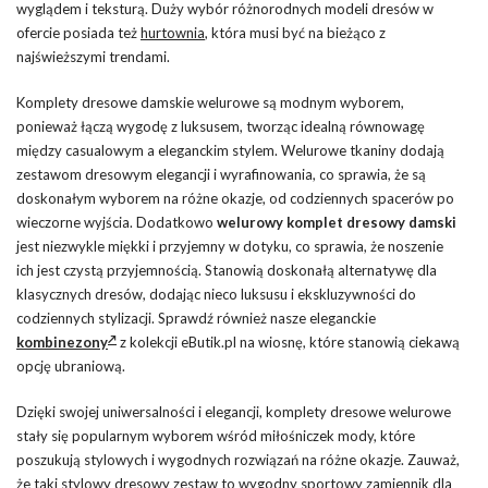
wyglądem i teksturą. Duży wybór różnorodnych modeli dresów w
ofercie posiada też
hurtownia
, która musi być na bieżąco z
najświeższymi trendami.
Komplety dresowe damskie welurowe są modnym wyborem,
ponieważ łączą wygodę z luksusem, tworząc idealną równowagę
między casualowym a eleganckim stylem. Welurowe tkaniny dodają
zestawom dresowym elegancji i wyrafinowania, co sprawia, że są
doskonałym wyborem na różne okazje, od codziennych spacerów po
wieczorne wyjścia. Dodatkowo
welurowy komplet dresowy damski
jest niezwykle miękki i przyjemny w dotyku, co sprawia, że noszenie
ich jest czystą przyjemnością. Stanowią doskonałą alternatywę dla
klasycznych dresów, dodając nieco luksusu i ekskluzywności do
codziennych stylizacji. Sprawdź również nasze eleganckie
kombinezony
z kolekcji eButik.pl na wiosnę, które stanowią ciekawą
opcję ubraniową.
Dzięki swojej uniwersalności i elegancji, komplety dresowe welurowe
stały się popularnym wyborem wśród miłośniczek mody, które
poszukują stylowych i wygodnych rozwiązań na różne okazje. Zauważ,
że taki stylowy dresowy zestaw to wygodny sportowy zamiennik dla