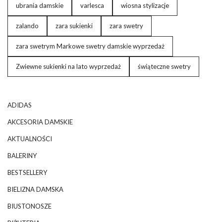
ubrania damskie
varlesca
wiosna stylizacje
zalando
zara sukienki
zara swetry
zara swetrym Markowe swetry damskie wyprzedaż
Zwiewne sukienki na lato wyprzedaż
świąteczne swetry
ADIDAS
AKCESORIA DAMSKIE
AKTUALNOŚCI
BALERINY
BESTSELLERY
BIELIZNA DAMSKA
BIUSTONOSZE