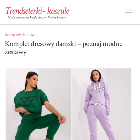
Trendseterki - koszule
Toggl
Moda damska na każdą okazję - Modne koszule
Naviga
Komplety dresowe
Komplet dresowy damski – poznaj modne
zestawy