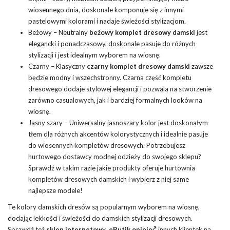
wiosennego dnia, doskonale komponuje się z innymi
pastelowymi kolorami i nadaje świeżości stylizacjom.
Beżowy – Neutralny
beżowy komplet dresowy damski
jest
elegancki i ponadczasowy, doskonale pasuje do różnych
stylizacji i jest idealnym wyborem na wiosnę.
Czarny
– Klasyczny
czarny komplet dresowy damski
zawsze
będzie modny i wszechstronny. Czarna część kompletu
dresowego dodaje stylowej elegancji i pozwala na stworzenie
zarówno casualowych, jak i bardziej formalnych looków na
wiosnę.
Jasny szary – Uniwersalny jasnoszary kolor jest doskonałym
tłem dla różnych akcentów kolorystycznych i idealnie pasuje
do wiosennych kompletów dresowych. Potrzebujesz
hurtowego dostawcy modnej odzieży do swojego sklepu?
Sprawdź w takim razie jakie produkty oferuje hurtownia
kompletów dresowych damskich i wybierz z niej same
najlepsze modele!
Te kolory damskich dresów są popularnym wyborem na wiosnę,
dodając lekkości i świeżości do damskich stylizacji dresowych.
Sprawdź też
sklep internetowy eButik opinie
innych klientek na