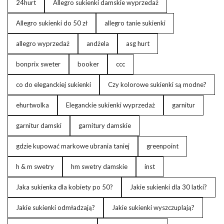
24hurt
Allegro sukienki damskie wyprzedaż
Allegro sukienki do 50 zł
allegro tanie sukienki
allegro wyprzedaż
andżela
asg hurt
bonprix sweter
booker
ccc
co do eleganckiej sukienki
Czy kolorowe sukienki są modne?
ehurtwolka
Eleganckie sukienki wyprzedaż
garnitur
garnitur damski
garnitury damskie
gdzie kupować markowe ubrania taniej
greenpoint
h & m swetry
hm swetry damskie
inst
Jaka sukienka dla kobiety po 50?
Jakie sukienki dla 30 latki?
Jakie sukienki odmładzają?
Jakie sukienki wyszczuplają?