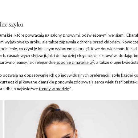
łne szyku
amskie
, które powracają na salony z nowymi, odświeżonymi wersjami. Chara
e im wyjątkowego uroku, ale także zapewnia ochronę przed chłodem. Nowocz
pełnienie, co czyni je idealnym wyborem na przejściowe dni wiosenne. Kurtki 
, casualowych stylizacji, jak i do bardziej eleganckich zestawów, dodając i
zarówno jeansy, jak i eleganckie
spodnie z materiału
, a także długie kwiecist
pozwala na dopasowanie ich do indywidualnych preferencji i stylu każdej ko
kurteczki pikowane damskie
ponownie zdobywają serca wielu fashionistek
óra dba o najświeższe
trendy w modzie
.