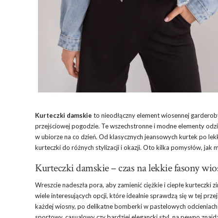
Kurteczki damskie
to nieodłączny element wiosennej garderoby
przejściowej pogodzie. Te wszechstronne i modne elementy odzie
w ubiorze na co dzień. Od klasycznych jeansowych kurtek po lek
kurteczki do różnych stylizacji i okazji. Oto kilka pomysłów, ja
Kurteczki damskie – czas na lekkie fasony wio
Wreszcie nadeszła pora, aby zamienić ciężkie i ciepłe kurteczki
wiele interesujących opcji, które idealnie sprawdzą się w tej pr
każdej wiosny, po delikatne bomberki w pastelowych odcieniach i
sportowy, casualowy czy bardziej elegancki styl, na pewno znajdz