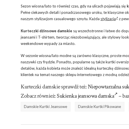
Sezon wiosna/lato to również czas, gdy na ulicach pojawiają się
k
Pełne ciekawych detali i ponadczasowego uroku, te klasyczne ok
naszym stylizacjom casualowego sznytu. Każda
stylizacja
z pewn
Kurteczki dżinsowe damskie
są wszechstronne i łatwe do dopa
jeansami i T-shirtem, tworząc niezobowiązujący, ale stylowy loo
weekendowe wypady za miasto.
W sezonie wiosna/lato modne są zarówno klasyczne, proste model
naszywki czy frędzle. Ponadto, popularne są także kurtki oversiz
detalów, każda kobieta może znaleźć idealną kurteczkę dżinsową
klientek na temat naszego sklepu internetowego z modną odzie
Kurteczki damskie sprawdź też:
Niepowtarzalna suk
Zobacz również:
Sukienka jeansowa damska
– baz
Damskie Kurtki Jeansowe
Damskie Kurtki Pikowane