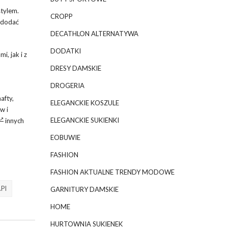
tylem.
CROPP
y dodać
DECATHLON ALTERNATYWA
DODATKI
, jak i z
DRESY DAMSKIE
DROGERIA
afty,
ELEGANCKIE KOSZULE
w i
ELEGANCKIE SUKIENKI
innych
EOBUWIE
FASHION
FASHION AKTUALNE TRENDY MODOWE
.pl
GARNITURY DAMSKIE
HOME
HURTOWNIA SUKIENEK