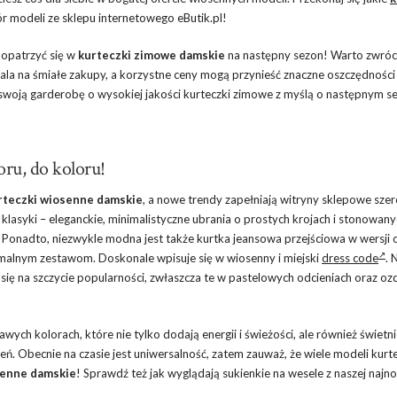
ór modeli ze sklepu internetowego eButik.pl!
aopatrzyć się w
kurteczki zimowe damskie
na następny sezon! Warto zwróc
la na śmiałe zakupy, a korzystne ceny mogą przynieść znaczne oszczędności
woją garderobę o wysokiej jakości kurteczki zimowe z myślą o następnym se
ru, do koloru!
rteczki wiosenne damskie
, a nowe trendy zapełniają witryny sklepowe sz
lasyki – eleganckie, minimalistyczne ubrania o prostych krojach i stonowany
 Ponadto, niezwykle modna jest także kurtka jeansowa przejściowa w wersji o
malnym zestawom. Doskonale wpisuje się w wiosenny i miejski
dress code
. 
się na szczycie popularności, zwłaszcza te w pastelowych odcieniach oraz o
awych kolorach, które nie tylko dodają energii i świeżości, ale również świetn
eń. Obecnie na czasie jest uniwersalność, zatem zauważ, że wiele modeli kurt
ienne damskie
! Sprawdź też jak wyglądają sukienkie na wesele z naszej najn