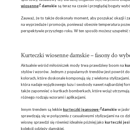
wiosenne
damskie
są teraz na czasie i przeglądaj bogaty wyb
Zauważ, że to także doskonały moment, aby poszukać okazji i z
na wyprzedaże i promocje, ponieważ obecnie temperatura pozwa
perspektywie przyszłego roku. W ten sposób możesz uzupełnić s
Kurteczki wiosenne damskie – fasony do wybo
Aktualnie wśród miłośniczek mody trwa prawdziwy boom na
ku
stylów i wzorów. Jednym z popularnych trendów jest powrót do k
kolorach, które doskonale komponują się z wieloma stylizacjami.
która nadaje wyjątkowego luzu i swobody nawet najbardziej for
także zapomnieć o kurtkach bomberkach, które wciąż utrzymują 
różnego rodzaju wzorami i aplikacjami.
Innym trendem są lekkie
kurteczki jeansowe
damskie
w jaskr
sprawdzają się w połączeniu z casualowymi stylizacjami na co dzi
wiosnę sprawdzi się również idealnie później jako
kurteczki jes
kolekcji odzieży damskiej.