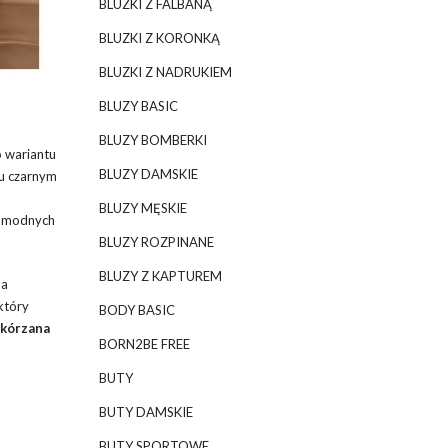
BLUZKI Z FALBANĄ
BLUZKI Z KORONKĄ
BLUZKI Z NADRUKIEM
BLUZY BASIC
BLUZY BOMBERKI
o wariantu
BLUZY DAMSKIE
iu czarnym
BLUZY MĘSKIE
 modnych
BLUZY ROZPINANE
BLUZY Z KAPTUREM
na
który
BODY BASIC
skórzana
BORN2BE FREE
BUTY
BUTY DAMSKIE
BUTY SPORTOWE