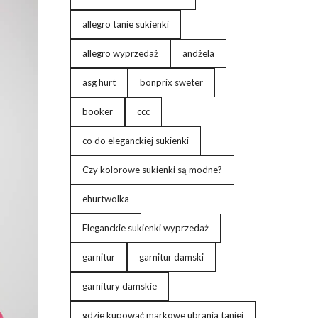
allegro tanie sukienki
allegro wyprzedaż
andżela
asg hurt
bonprix sweter
booker
ccc
co do eleganckiej sukienki
Czy kolorowe sukienki są modne?
ehurtwolka
Eleganckie sukienki wyprzedaż
garnitur
garnitur damski
garnitury damskie
gdzie kupować markowe ubrania taniej