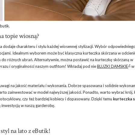
butik.
na topie wiosną?
ra dodaje charakteru i stylu każdej wiosennej stylizacji. Wybór odpowiednieg
opcjami. Idealnym wyborem może być klasyczna kurteczka skórzana w odcien
 do różnych ubrań. Alternatywnie, można postawić na kurteczkę skórzaną w
yrazu i oryginalności naszym outfitom! Wkładaj pod nie
BLUZKI DAMSKIE
w
 uwagi na jakość materiału i wykonania. Dobrze spasowana i solidnie wykona
arto zainwestować w model najwyższej jakości. Ponadto, warto wybrać krój, 
n motocyklowy, czy też bardziej kobiecy i dopasowany. Dzięki temu
kurteczka 
ą inwestycją w naszą garderobę.
yl na lato z eButik!