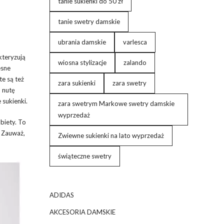
tanie sukienki do 50 zł
tanie swetry damskie
ubrania damskie
varlesca
kteryzują
wiosna stylizacje
zalando
esne
te są też
zara sukienki
zara swetry
m nutę
e sukienki.
zara swetrym Markowe swetry damskie
wyprzedaż
biety. To
. Zauważ,
Zwiewne sukienki na lato wyprzedaż
świąteczne swetry
ADIDAS
AKCESORIA DAMSKIE