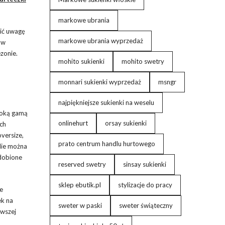
markowe ubrania
ić uwagę
markowe ubrania wyprzedaż
 w
zonie.
mohito sukienki
mohito swetry
monnari sukienki wyprzedaż
msngr
najpiękniejsze sukienki na weselu
eroką gamą
onlinehurt
orsay sukienki
ch
versize,
prato centrum handlu hurtowego
Nie można
zdobione
reserved swetry
sinsay sukienki
sklep ebutik.pl
stylizacje do pracy
ie
ek na
sweter w paski
sweter świąteczny
owszej