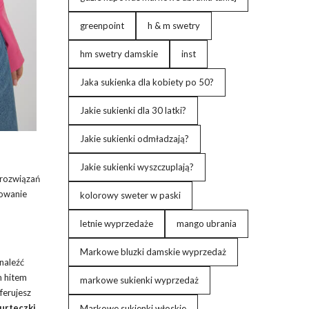
greenpoint
h & m swetry
hm swetry damskie
inst
Jaka sukienka dla kobiety po 50?
Jakie sukienki dla 30 latki?
Jakie sukienki odmładzają?
Jakie sukienki wyszczuplają?
 rozwiązań
sowanie
kolorowy sweter w paski
letnie wyprzedaże
mango ubrania
Markowe bluzki damskie wyprzedaż
naleźć
m hitem
markowe sukienki wyprzedaż
ferujesz
urteczki
Markowe sukienki włoskie