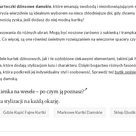
urteczki dżinsowe damskie
, które emanują swobodą i niezobowiązującym s
rycia wierzchnie są idealnym wyborem na nieco chłodniejsze dni, gdy chcem
ością zyska, jeśli dodasz do niej modną kurtkę!
sowania do różnych ubrań. Mogą być noszone zarówno z sukienką i trampkami
k. Co więcej, są one również świetnym rozwiązaniem na wieczorne spacery czy
e kurtek dżinsowych, jak i te ozdobione ciekawymi elementami, takimi jak h
e, które dodają stylizacjom luzu i charakteru. Dzięki bogactwu różnych fasonó
, która podkreśli jej indywidualny styl i osobowość. Sprawdź też
butik opinie
żą damską.
ienka na wesele – po czym ją poznasz?
a stylizacji na każdą okazję.
Gdzie Kupić Fajne Kurtki
Markowe Kurtki Damskie
Sklep Ebutik