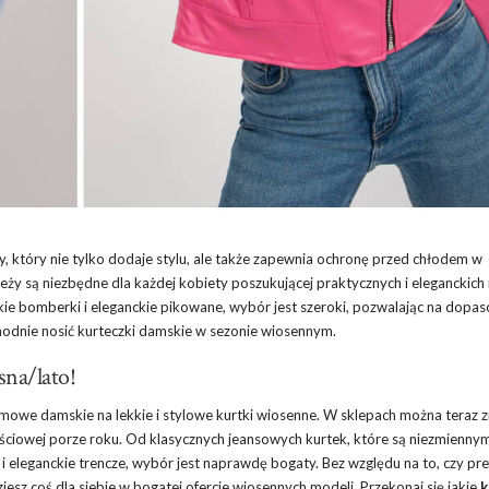
, który nie tylko dodaje stylu, ale także zapewnia ochronę przed chłodem w
ży są niezbędne dla każdej kobiety poszukującej praktycznych i eleganckich
kie bomberki i eleganckie pikowane, wybór jest szeroki, pozwalając na dopa
k modnie nosić kurteczki damskie w sezonie wiosennym.
sna/lato!
 zimowe damskie na lekkie i stylowe kurtki wiosenne. W sklepach można teraz z
zejściowej porze roku. Od klasycznych jeansowych kurtek, które są niezmienny
 eleganckie trencze, wybór jest naprawdę bogaty. Bez względu na to, czy pre
iesz coś dla siebie w bogatej ofercie wiosennych modeli. Przekonaj się jakie
k