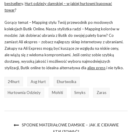
bestsellery
.
Hurt odzieży damskiej – w jakiej hurtowni kupować
towar
?
Gorący temat – Mapping stylu Twój przewodnik po modowych
kolekcjach Butik Online. Nasza stylistka radzi – Mapping kolorów w
modzie: Jak dobierać ubrania z Butik do swojej palety barw? Co
zamiast Ali ekspres – zobacz najlepszy sklep internetowy z ubraniami.
Zakupy na Ali Express mogą być kuszące ze względu na niskie ceny,
ale wiążą się z wieloma kompromisami. Jeśli cenisz sobie szybką
dostawę, wysoką jakość i możliwość wyboru najmodniejszych
stylizacji, Butik online to idealna alternatywa dla
aliex press
i nie tylko.
24hurt
Asg Hurt
Ehurtwolka
Hurtownia Odzieży
Mohiti
Smyks
Zaras
SPODNIE MATERIAŁOWE DAMSKIE – JAK JE CIEKAWIE
STYLIZOWAĆ?