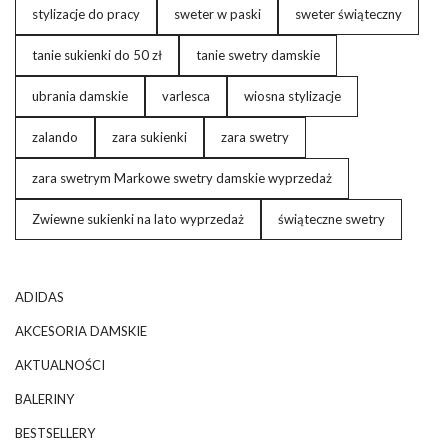
stylizacje do pracy
sweter w paski
sweter świąteczny
tanie sukienki do 50 zł
tanie swetry damskie
ubrania damskie
varlesca
wiosna stylizacje
zalando
zara sukienki
zara swetry
zara swetrym Markowe swetry damskie wyprzedaż
Zwiewne sukienki na lato wyprzedaż
świąteczne swetry
ADIDAS
AKCESORIA DAMSKIE
AKTUALNOŚCI
BALERINY
BESTSELLERY