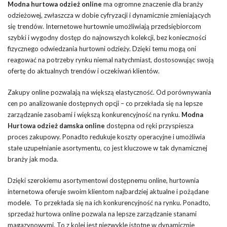
Modna hurtowa odzież online
ma ogromne znaczenie dla branży
odzieżowej, zwłaszcza w dobie cyfryzacji i dynamicznie zmieniających
się trendów. Internetowe hurtownie umożliwiają przedsiębiorcom
szybki i wygodny dostęp do najnowszych kolekcji, bez konieczności
fizycznego odwiedzania hurtowni odzieży. Dzięki temu mogą oni
reagować na potrzeby rynku niemal natychmiast, dostosowując swoją
ofertę do aktualnych trendów i oczekiwań klientów.
Zakupy online pozwalają na większą elastyczność. Od porównywania
cen po analizowanie dostępnych opcji – co przekłada się na lepsze
zarządzanie zasobami i większą konkurencyjność na rynku.
Modna
Hurtowa odzież damska online
dostępna od ręki przyspiesza
proces zakupowy. Ponadto redukuje koszty operacyjne i umożliwia
stałe uzupełnianie asortymentu, co jest kluczowe w tak dynamicznej
branży jak moda.
Dzięki szerokiemu asortymentowi dostępnemu online, hurtownia
internetowa oferuje swoim klientom najbardziej aktualne i pożądane
modele. To przekłada się na ich konkurencyjność na rynku. Ponadto,
sprzedaż hurtowa online pozwala na lepsze zarządzanie stanami
magazynowymi. To z kolei jest niezwykle istotne w dynamicznie