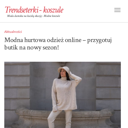
Trendseterki - koszule
Toggl
Moda damska na każdą okazję - Modne koszule
Naviga
Aktualności
Modna hurtowa odzież online – przygotuj
butik na nowy sezon!