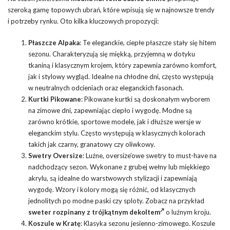
szeroką gamę topowych ubrań, które wpisują się w najnowsze trendy
i potrzeby rynku. Oto kilka kluczowych propozycji:
Płaszcze Alpaka
: Te eleganckie, ciepłe płaszcze stały się hitem
sezonu. Charakteryzują się miękką, przyjemną w dotyku
tkaniną i klasycznym krojem, który zapewnia zarówno komfort,
jak i stylowy wygląd. Idealne na chłodne dni, często występują
w neutralnych odcieniach oraz eleganckich fasonach.
Kurtki Pikowane
: Pikowane kurtki są doskonałym wyborem
na zimowe dni, zapewniając ciepło i wygodę. Modne są
zarówno krótkie, sportowe modele, jak i dłuższe wersje w
eleganckim stylu. Często występują w klasycznych kolorach
takich jak czarny, granatowy czy oliwkowy.
Swetry Oversize
: Luźne, oversize’owe swetry to must-have na
nadchodzący sezon. Wykonane z grubej wełny lub miękkiego
akrylu, są idealne do warstwowych stylizacji i zapewniają
wygodę. Wzory i kolory mogą się różnić, od klasycznych
jednolitych po modne paski czy sploty. Zobacz na przykład
sweter rozpinany z trójkątnym dekoltem
o luźnym kroju.
Koszule w Kratę
: Klasyka sezonu jesienno-zimowego. Koszule