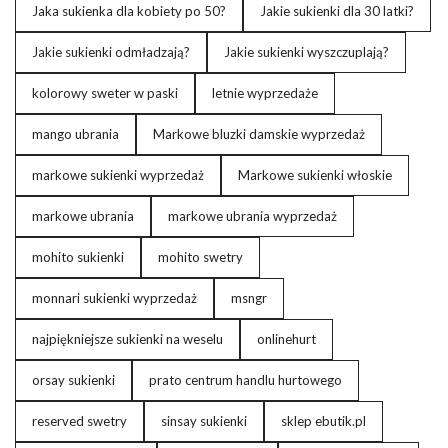
Jaka sukienka dla kobiety po 50?
Jakie sukienki dla 30 latki?
Jakie sukienki odmładzają?
Jakie sukienki wyszczuplają?
kolorowy sweter w paski
letnie wyprzedaże
mango ubrania
Markowe bluzki damskie wyprzedaż
markowe sukienki wyprzedaż
Markowe sukienki włoskie
markowe ubrania
markowe ubrania wyprzedaż
mohito sukienki
mohito swetry
monnari sukienki wyprzedaż
msngr
najpiękniejsze sukienki na weselu
onlinehurt
orsay sukienki
prato centrum handlu hurtowego
reserved swetry
sinsay sukienki
sklep ebutik.pl