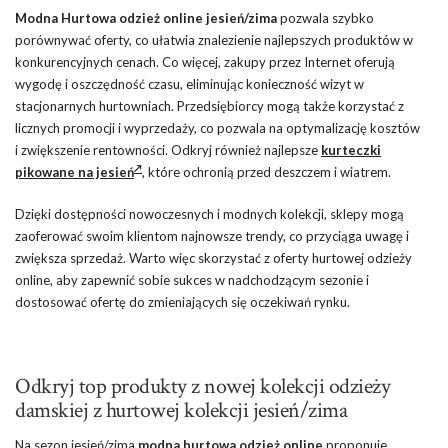
Modna Hurtowa odzież online jesień/zima
pozwala szybko
porównywać oferty, co ułatwia znalezienie najlepszych produktów w
konkurencyjnych cenach. Co więcej, zakupy przez Internet oferują
wygodę i oszczędność czasu, eliminując konieczność wizyt w
stacjonarnych hurtowniach. Przedsiębiorcy mogą także korzystać z
licznych promocji i wyprzedaży, co pozwala na optymalizację kosztów
i zwiększenie rentowności. Odkryj również najlepsze
kurteczki
pikowane na jesień
, które ochronią przed deszczem i wiatrem.
Dzięki dostępności nowoczesnych i modnych kolekcji, sklepy mogą
zaoferować swoim klientom najnowsze trendy, co przyciąga uwagę i
zwiększa sprzedaż. Warto więc skorzystać z oferty hurtowej odzieży
online, aby zapewnić sobie sukces w nadchodzącym sezonie i
dostosować ofertę do zmieniających się oczekiwań rynku.
Odkryj top produkty z nowej kolekcji odzieży
damskiej z hurtowej kolekcji jesień/zima
Na sezon jesień/zima
modna hurtowa odzież online
proponuje