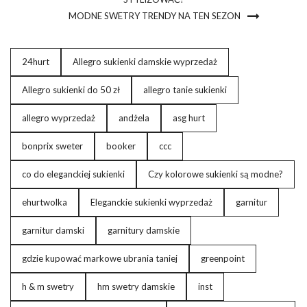
MODNE SWETRY TRENDY NA TEN SEZON
24hurt
Allegro sukienki damskie wyprzedaż
Allegro sukienki do 50 zł
allegro tanie sukienki
allegro wyprzedaż
andżela
asg hurt
bonprix sweter
booker
ccc
co do eleganckiej sukienki
Czy kolorowe sukienki są modne?
ehurtwolka
Eleganckie sukienki wyprzedaż
garnitur
garnitur damski
garnitury damskie
gdzie kupować markowe ubrania taniej
greenpoint
h & m swetry
hm swetry damskie
inst