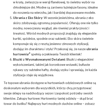
w kratę, zwłaszcza w wersji flanelowej, to świetny wybór na
chłodniejsze dni. Modne są zarówno luźniejsze fasony, idealne
do noszenia na wierzchu, jak i bardziej dopasowane modele.
Ubrania z Eko Skóry
: W sezonie jesień/zima, ubrania z eko
skóry zdobywają ogromną popularność. Oferują one nie tylko
modny, nowoczesny wygląd, ale również praktyczność i
trwałość. Wśród modnych propozycji znajdują się eleganckie
kurtki, spódnice, spodnie oraz sukienki. Eko skóra świetnie
komponuje się się z resztą jesienno-zimowych stylizacji,
dodając im charakteru i stylu! Przekonaj się, że nasze
ubrania
hurtownia
spełnią oczekiwania Twoich klientek!
Bluzki z Wysmakowanymi Detalami
: Bluzki z eleganckimi
wykończeniami, takimi jak koronkowe wstawki, bufiaste
rękawy czy subtelne hafty, dodają szyku i sprawiają, że każda
stylizacja staje się wyjątkowa.
Te topowe ubrania dostępne w hurtowniach odzieżowych online są
doskonałym wyborem dla wszystkich, którzy chcą przygotować
swoje sklepy na nadchodzący sezon i zaspokoić potrzeby swoich
klientów. Zakupy hurtowe: Hurtownicy taniej odzieży – skąd brać
towar do butiku? Najlepszy hurt modnych ciuchów online – zobacz