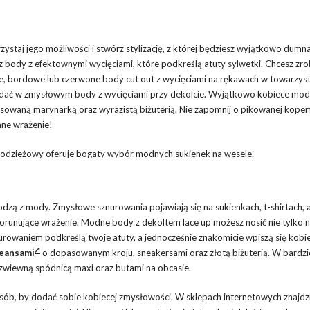
staj jego możliwości i stwórz stylizację, z której będziesz wyjątkowo dumna
 body z efektownymi wycięciami, które podkreślą atuty sylwetki. Chcesz zro
, bordowe lub czerwone body cut out z wycięciami na rękawach w towarzys
ądać w zmysłowym body z wycięciami przy dekolcie. Wyjątkowo kobiece mo
owaną marynarką oraz wyrazistą biżuterią. Nie zapomnij o pikowanej kope
ane wrażenie!
p odzieżowy oferuje bogaty wybór modnych sukienek na wesele.
odzą z mody. Zmysłowe sznurowania pojawiają się na sukienkach, t-shirtach, 
orunujące wrażenie. Modne body z dekoltem lace up możesz nosić nie tylko n
urowaniem podkreślą twoje atuty, a jednocześnie znakomicie wpiszą się kobi
jeansami
o dopasowanym kroju, sneakersami oraz złotą biżuterią. W bardzi
zwiewną spódnicą maxi oraz butami na obcasie.
ób, by dodać sobie kobiecej zmysłowości. W sklepach internetowych znajdzi