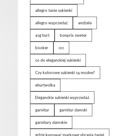
allegro tanie sukienki
allegro wyprzedaż
andżela
asg hurt
bonprix sweter
booker
ccc
co do eleganckiej sukienki
Czy kolorowe sukienki są modne?
ehurtwolka
Eleganckie sukienki wyprzedaż
garnitur
garnitur damski
garnitury damskie
gdzie kupować markowe ubrania taniej