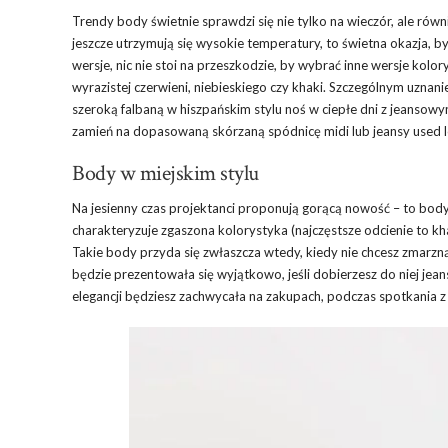
Trendy body świetnie sprawdzi się nie tylko na wieczór, ale rów
jeszcze utrzymują się wysokie temperatury, to świetna okazja, by
wersje, nic nie stoi na przeszkodzie, by wybrać inne wersje kolor
wyrazistej czerwieni, niebieskiego czy khaki. Szczególnym uzna
szeroką falbaną w hiszpańskim stylu noś w ciepłe dni z jeansowym
zamień na dopasowaną skórzaną spódnicę midi lub jeansy used 
Body w miejskim stylu
Na jesienny czas projektanci proponują gorącą nowość – to bo
charakteryzuje zgaszona kolorystyka (najczęstsze odcienie to k
Takie body przyda się zwłaszcza wtedy, kiedy nie chcesz zmarznąć,
będzie prezentowała się wyjątkowo, jeśli dobierzesz do niej jea
elegancji będziesz zachwycała na zakupach, podczas spotkania z