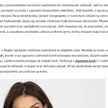
nież z powodzeniem może być wybierane do codziennych stylizacji. Jeśli za o
 postawić na body z szerokim hiszpańskim dekoltem. Jeśli znudziły ci się już
ystyczne. Na przełomie lata i jesieni rezygnujemy z rozmytych odcieni na rzecz
niem fashionistek cieszą się modele zdobione trójkolorowym obszyciem. Modn
i szortami oraz sandałkami na koturnie. Jeśli obawiasz się, że zmarzniesz, sz
look, a casualowy wydźwięk całości podkreśl sporą torbą shopper bag oraz 
dy z długim rękawem zdobione nadrukami w miejskim stylu. Modele na nowy s
haki, bordo oraz zgaszona czerwień) kontrastowana wyrazistymi, dużymi nadr
 a jednocześnie pociąga cię miejski look. Stylizacja z
damskim bod
y
z nad
nsowe boyfriendy, trampki oraz skórzany plecak. W tej swobodnej wersji miejs
 przyjaciółmi czy podczas spaceru.