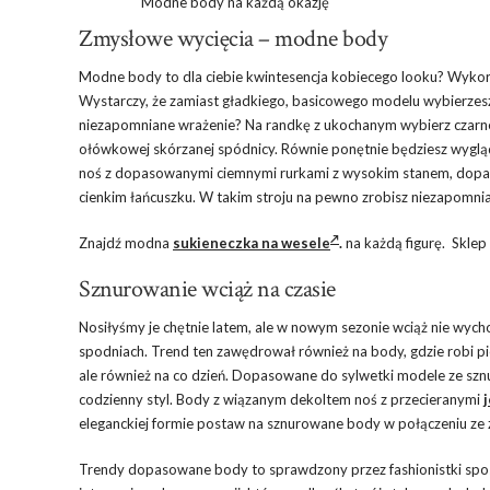
Modne body na każdą okazję
Zmysłowe wycięcia – modne body
Modne body to dla ciebie kwintesencja kobiecego looku? Wykorzy
Wystarczy, że zamiast gładkiego, basicowego modelu wybierzesz
niezapomniane wrażenie? Na randkę z ukochanym wybierz czarne
ołówkowej skórzanej spódnicy. Równie ponętnie będziesz wygl
noś z dopasowanymi ciemnymi rurkami z wysokim stanem, dopas
cienkim łańcuszku. W takim stroju na pewno zrobisz niezapomni
Znajdź modna
sukieneczka na wesele
.
na każdą figurę. Skle
Sznurowanie wciąż na czasie
Nosiłyśmy je chętnie latem, ale w nowym sezonie wciąż nie wych
spodniach. Trend ten zawędrował również na body, gdzie robi pi
ale również na co dzień. Dopasowane do sylwetki modele ze szn
codzienny styl. Body z wiązanym dekoltem noś z przecieranymi
eleganckiej formie postaw na sznurowane body w połączeniu ze 
Trendy dopasowane body to sprawdzony przez fashionistki spos