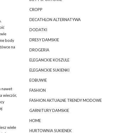
CROPP
DECATHLON ALTERNATYWA
.
bić
DODATKI
twie
DRESY DAMSKIE
dne body
rtówce na
DROGERIA
ELEGANCKIE KOSZULE
ELEGANCKIE SUKIENKI
EOBUWIE
a nawet
FASHION
a wieczór,
FASHION AKTUALNE TRENDY MODOWE
ecy
ej
GARNITURY DAMSKIE
HOME
esz wiele
HURTOWNIA SUKIENEK