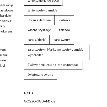
tanie sukienki do 50 zł
knem wciąż
 pastelowe
tanie swetry damskie
 bardziej
ubrania damskie
varlesca
e body z
orty
wiosna stylizacje
zalando
chokerem.
zara sukienki
zara swetry
zara swetrym Markowe swetry damskie
ezon
ukami.
wyprzedaż
rukiem
Zwiewne sukienki na lato wyprzedaż
kiej
świąteczne swetry
ADIDAS
AKCESORIA DAMSKIE