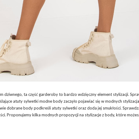
ym dziwnego, ta część garderoby to bardzo wdzięczny element stylizacji. Spr
ślające atuty sylwetki modne body zaczęło pojawiać się w modnych stylizacj
ie dobrane body podkreśli atuty sylwetki oraz doda jej smukłości. Sprawdzą
i. Proponujemy kilka modnych propozycji na stylizacje z body, które możes