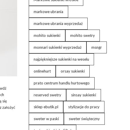
markowe ubrania
markowe ubrania wyprzedaż
mohito sukienki
mohito swetry
monnari sukienki wyprzedaż
msngr
najpiękniejsze sukienki na weselu
onlinehurt
orsay sukienki
prato centrum handlu hurtowego
awdź
ach
reserved swetry
sinsay sukienki
 się
sklep ebutik.pl
stylizacje do pracy
z założyć
sweter w paski
sweter świąteczny