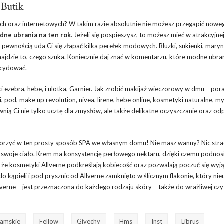
 Butik
ych oraz internetowych? W takim razie absolutnie nie możesz przegapić nowe
dne ubrania na ten rok
. Jeżeli się pospieszysz, to możesz mieć w atrakcyjnej
 pewnością uda Ci się złapać kilka perełek modowych. Bluzki, sukienki, maryn
najdzie to, czego szuka. Koniecznie daj znać w komentarzu, które modne ubran
ecydować.
ezebra, hebe, i ulotka, Garnier. Jak zrobić makijaż wieczorowy w dmu – por
, pod, make up revolution, nivea, lirene, hebe online, kosmetyki naturalne, m
nią Ci nie tylko ucztę dla zmysłów, ale także delikatne oczyszczanie oraz o
stworzyć w ten prosty sposób SPA we własnym domu! Nie masz wanny? Nic str
u swoje ciało. Krem ma konsystencję perłowego nektaru, dzięki czemu podnos
, że kosmetyki
Allverne
podkreślają kobiecość oraz pozwalają poczuć się wy
 kąpieli i pod prysznic od Allverne zamknięto w ślicznym flakonie, który nie
verne – jest przeznaczona do każdego rodzaju skóry – także do wrażliwej czy
Damskie
Fellow
Givechy
Hms
Inst
Librus