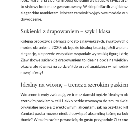
look. Marynarki z bufkami będą obłędnie wyglądać w stylizacji z
to stylowy look masz gwarantowany. W sklepie
Butik
znajdziesz
eleganckim mankietem. Możesz zamówić wyjątkowe modele w najmo
dowodzenie.
Sukienki z drapowaniem – szyk i klasa
Kolejna propozycja płynąca prosto z największych, światowych
modne ubranie na 2020 rok będzie idealną kreacją, jeżeli w plan
elegancję, ale przede wszystkim wspaniale wysmuklą figurę i dzi
Zjawiskowe sukienki z drapowaniem to idealna opcja na wielkie 
okazje, ale również na co dzień (do pracy) znajdziesz w najmodn
nowej oferty!
Idealny na wiosnę – trencz z szerokim paskiem
Wiosenne trendy zwiastują, że trencz damski będzie idealnym 
szerokim paskiem w talii i lekko rozkloszowanym dołem, to świ
oryginalne modele, z efektownymi akcentami, jak na przykład k
Zamiast paska możesz niedbale związać aksamitną taśmę na koka
tłumie? W takim razie z pewnością do gustu przypadnie Ci
trenc