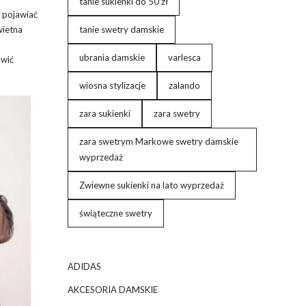
tanie sukienki do 50 zł
e pojawiać
wietna
tanie swetry damskie
ubrania damskie
varlesca
wić
wiosna stylizacje
zalando
zara sukienki
zara swetry
zara swetrym Markowe swetry damskie
wyprzedaż
Zwiewne sukienki na lato wyprzedaż
świąteczne swetry
ADIDAS
AKCESORIA DAMSKIE