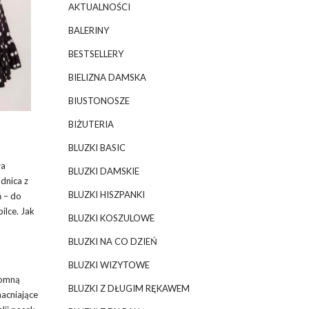
AKTUALNOŚCI
BALERINY
BESTSELLERY
BIELIZNA DAMSKA
BIUSTONOSZE
BIŻUTERIA
BLUZKI BASIC
ła
BLUZKI DAMSKIE
dnica z
BLUZKI HISZPANKI
ń – do
ilce. Jak
BLUZKI KOSZULOWE
BLUZKI NA CO DZIEŃ
BLUZKI WIZYTOWE
romną
BLUZKI Z DŁUGIM RĘKAWEM
macniające