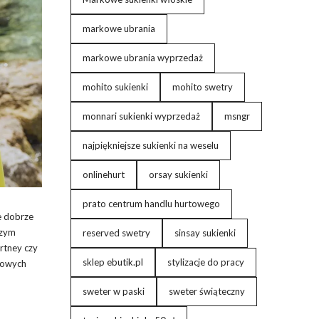
markowe ubrania
markowe ubrania wyprzedaż
mohito sukienki
mohito swetry
monnari sukienki wyprzedaż
msngr
najpiękniejsze sukienki na weselu
onlinehurt
orsay sukienki
prato centrum handlu hurtowego
e dobrze
szym
reserved swetry
sinsay sukienki
rtney czy
sklep ebutik.pl
stylizacje do pracy
ylowych
sweter w paski
sweter świąteczny