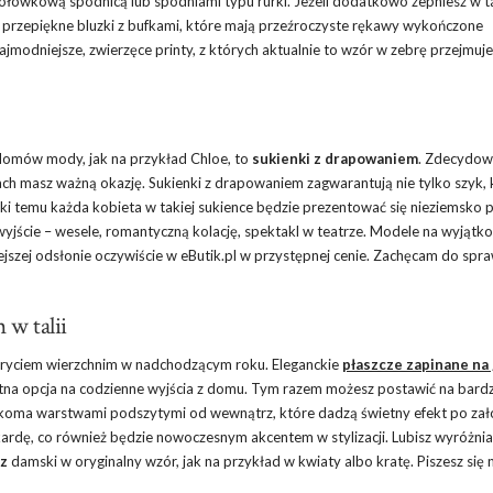
 ołówkową spódnicą lub spodniami typu rurki. Jeżeli dodatkowo zepniesz w ta
 przepiękne bluzki z bufkami, które mają przeźroczyste rękawy wykończone
dniejsze, zwierzęce printy, z których aktualnie to wzór w zebrę przejmuje
 domów mody, jak na przykład Chloe, to
sukienki z drapowaniem
. Zdecydow
ach masz ważną okazję. Sukienki z drapowaniem zagwarantują nie tylko szyk, k
ęki temu każda kobieta w takiej sukience będzie prezentować się nieziemsko p
wyjście – wesele, romantyczną kolację, spektakl w teatrze. Modele na wyjątk
iejszej odsłonie oczywiście w eButik.pl w przystępnej cenie. Zachęcam do spr
 w talii
okryciem wierzchnim w nadchodzącym roku. Eleganckie
płaszcze zapinane na 
etna opcja na codzienne wyjścia z domu. Tym razem możesz postawić na bardz
ilkoma warstwami podszytymi od wewnątrz, które dadzą świetny efekt po zał
rdę, co również będzie nowoczesnym akcentem w stylizacji. Lubisz wyróżnia
z
damski w oryginalny wzór, jak na przykład w kwiaty albo kratę. Piszesz się 