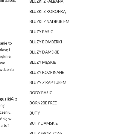
lii pasek,
BLUZKI Z FALBANĄ
BLUZKI Z KORONKĄ
BLUZKI Z NADRUKIEM
BLUZY BASIC
BLUZY BOMBERKI
anie to
lasę i
BLUZY DAMSKIE
ięknie.
BLUZY MĘSKIE
owe
awdzenia
BLUZY ROZPINANE
BLUZY Z KAPTUREM
BODY BASIC
guziki
, z
BORN2BE FREE
iej
ożeniu.
BUTY
ć się w
BUTY DAMSKIE
na to?
BUTY SPORTOWE