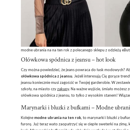
modne ubrania
na na ten rok z polecanego sklepu z odzieżą eButi
Ołówkowa spódnica z jeansu – hot look
Czy można powiedzieć, że jeans powraca do łask modowych? Absol
ołówkowa spódnica z jeansu
. Jeżeli interesują Cię gorące tr
jeansu koniecznie musi zagościć w Twojej garderobie. W zestawien
szkoły, na miasto czy
zakupy
. Na ważne wyjście, śmiało możesz z
ołówkowa spódnica z jeansu, to tylko z wysokim stanem! Wiąza
Marynarki i bluzki z bufkami – Modne ubrani
Kolejne
modne ubrania na ten rok
, to marynarki i bluzki z bu
furorę. Już teraz wato zaopatrzyć się w ciepłe sweterki na zimę