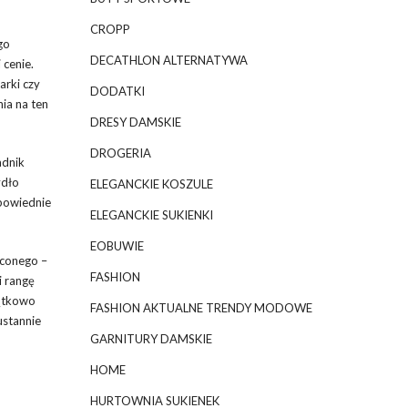
CROPP
go
DECATHLON ALTERNATYWA
 cenie.
arki czy
DODATKI
ia na ten
DRESY DAMSKIE
DROGERIA
adnik
ydło
ELEGANCKIE KOSZULE
dpowiednie
ELEGANCKIE SUKIENKI
EOBUWIE
aconego –
FASHION
i rangę
jątkowo
FASHION AKTUALNE TRENDY MODOWE
ustannie
GARNITURY DAMSKIE
HOME
HURTOWNIA SUKIENEK