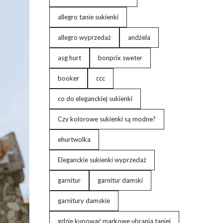
allegro tanie sukienki
allegro wyprzedaż
andżela
asg hurt
bonprix sweter
booker
ccc
co do eleganckiej sukienki
Czy kolorowe sukienki są modne?
ehurtwolka
Eleganckie sukienki wyprzedaż
garnitur
garnitur damski
garnitury damskie
gdzie kupować markowe ubrania taniej