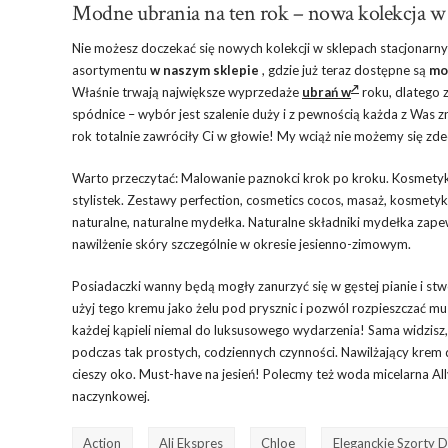
Modne ubrania na ten rok – nowa kolekcja w
Nie możesz doczekać się nowych kolekcji w sklepach stacjonarn
asortymentu
w naszym sklepie
, gdzie już teraz dostępne są
mo
Właśnie trwają największe wyprzedaże
ubrań w
roku, dlatego z
spódnice – wybór jest szalenie duży i z pewnością każda z Was z
rok totalnie zawróciły Ci w głowie! My wciąż nie możemy się zd
Warto przeczytać: Malowanie paznokci krok po kroku. Kosmetyki 
stylistek. Zestawy perfection, cosmetics cocos, masaż, kosmetyki
naturalne, naturalne mydełka. Naturalne składniki mydełka zapew
nawilżenie skóry szczególnie w okresie jesienno-zimowym.
Posiadaczki wanny będą mogły zanurzyć się w gęstej pianie i 
użyj tego kremu jako żelu pod prysznic i pozwól rozpieszczać m
każdej kąpieli niemal do luksusowego wydarzenia! Sama widzisz
podczas tak prostych, codziennych czynności. Nawilżający krem do
cieszy oko. Must-have na jesień! Polecmy też woda micelarna All
naczynkowej.
Action
Ali Ekspres
Chloe
Eleganckie Szorty 