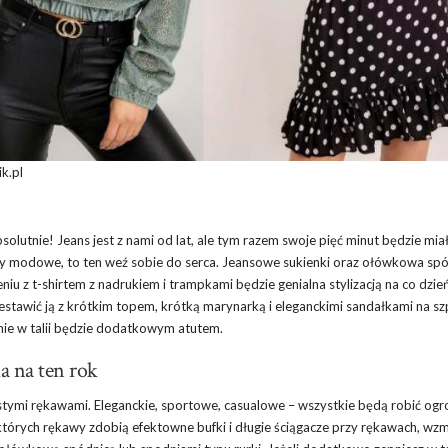
k.pl
utnie! Jeans jest z nami od lat, ale tym razem swoje pięć minut będzie mia
endy modowe, to ten weź sobie do serca. Jeansowe sukienki oraz ołówkowa spó
iu z t-shirtem z nadrukiem i trampkami będzie genialna stylizacją na co dzie
estawić ją z krótkim topem, krótką marynarką i eleganckimi sandałkami na szp
nie w talii będzie dodatkowym atutem.
a na ten rok
fiastymi rękawami. Eleganckie, sportowe, casualowe – wszystkie będą robić og
, których rękawy zdobią efektowne bufki i długie ściągacze przy rękawach, wz