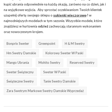
kupić ubrania odpowiednie na każdą okazję, zarówno na co dzień, jak i
na wyjątkowe wyjścia. Aby sprostać oczekiwaniom Twoich klientek
uzupełnij ofertę swojego sklepu o
sukienki wieczorowe
w
najmodniejszych modelach w tym sezonie. Wszystkie modele, które
znajdziesz w hurtownia
odzież
zachwycają starannym wykonaniem
oraz nowoczesnym krojem.
Bonprix Sweter
Greenpoint
H & M Swetry
Hm Swetry Damskie
Kolorowy Sweter W Paski
Mango Ubrania
Mohito Swetry
Reserved Swetry
Sweter Świąteczny
Sweter W Paski
Świąteczne Swetry
Tanie Swetry Damskie
Zara Swetrym Markowe Swetry Damskie Wyprzedaż