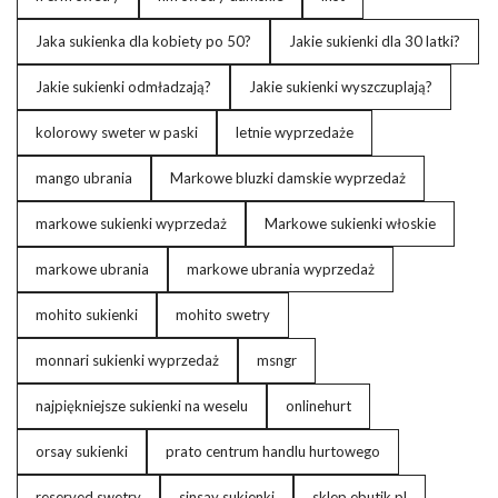
Jaka sukienka dla kobiety po 50?
Jakie sukienki dla 30 latki?
Jakie sukienki odmładzają?
Jakie sukienki wyszczuplają?
kolorowy sweter w paski
letnie wyprzedaże
mango ubrania
Markowe bluzki damskie wyprzedaż
markowe sukienki wyprzedaż
Markowe sukienki włoskie
markowe ubrania
markowe ubrania wyprzedaż
mohito sukienki
mohito swetry
monnari sukienki wyprzedaż
msngr
najpiękniejsze sukienki na weselu
onlinehurt
orsay sukienki
prato centrum handlu hurtowego
reserved swetry
sinsay sukienki
sklep ebutik.pl