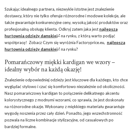
Szukając idealnego partnera, niezwykle istotne jest znalezienie
dostawcy, który nie tylko oferuje różnorodne i modowe kolekcje, ale
także gwarantuje konkurencyjne ceny, wysoką jakość produktów oraz
profesjonalną obsługę klienta. Odkryj zatem jaka jest
najlepsza
hurtownia odzieży damskiej
na rynku, z którą warto podjąć
współpracę! Zobacz Czym się wyróżnia Factoryprice.eu,
najlepsza
hurtownia odzieży damskiej
na rynku?
Pomarańczowy miękki kardigan we wzory –
idealny wybór na każdą okazję!
Znalezienie odpowiedniej odzieży jest kluczowe dla każdego, kto chce
wyglądać stylowo i czuć się komfortowo niezależnie od okoliczności.
Nasz pomarańczowy kardigan to połączenie delikatnego akcentu
kolorystycznego z modnymi wzorami, co sprawia, że jest doskonały
na różnorodne okazje. Wykonany z miękkiego materiału gwarantuje
wygodę noszenia przez cały dzień. Ponadto, jego wszechstronność
pozwala na liczne kombinacje stylizacyjne, od casualowych po
bardziej formalne.