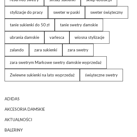
stylizacje do pracy
sweter w paski
sweter świąteczny
tanie sukienki do 50 zł
tanie swetry damskie
ubrania damskie
varlesca
wiosna stylizacje
zalando
zara sukienki
zara swetry
zara swetrym Markowe swetry damskie wyprzedaż
Zwiewne sukienki na lato wyprzedaż
świąteczne swetry
ADIDAS
AKCESORIA DAMSKIE
AKTUALNOŚCI
BALERINY