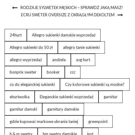
RODZAJE SYLWETEK MĘSKICH – SPRAWDŹ JAKĄ MASZ!
ECRU SWETER OVERSIZE Z OKRĄGŁYM DEKOLTEM
24hurt
Allegro sukienki damskie wyprzedaż
Allegro sukienki do 50 zł
allegro tanie sukienki
allegro wyprzedaż
andżela
asg hurt
bonprix sweter
booker
ccc
co do eleganckiej sukienki
Czy kolorowe sukienki są modne?
ehurtwolka
Eleganckie sukienki wyprzedaż
garnitur
garnitur damski
garnitury damskie
gdzie kupować markowe ubrania taniej
greenpoint
h & m swetry
hm swetry damskie
inst