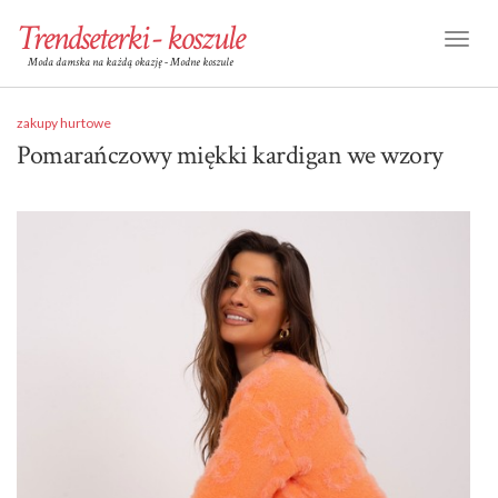
Trendseterki - koszule
Toggl
Moda damska na każdą okazję - Modne koszule
Naviga
zakupy hurtowe
Pomarańczowy miękki kardigan we wzory