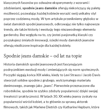
klasycznych fasonów po odważne eksperymenty z wzorami i
zdobieniami,
spodnie jeans damskie
oferują niekończącą się paletę
możliwości, pozwalając każdej kobiecie wyrazić swój unikalny styl
poprzez codzienną modę. W tym artykule przenikniemy głęboko w
świat damskich spodni jeansowych, odkrywając nie tylko najnowsze
trendy, ale także historię i ewolucję tego niezawodnego elementu
garderoby. Bez względu na to, czy jesteś pasjonatką klasyki czy
poszukujesz śmiałych innowacji, ścieżki mody damskich jeansów
oferują niezliczone inspiracje dla każdej kobiety.
Spodnie jeans damskie – od lat na topie
Historia damskich spodni jeansowych jest fascynującym
podręcznikiem ewolucji mody i zmieniających się norm społecznych.
Początki sięgają końca XIX wieku, kiedy to Levi Strauss i Jacob Davis
stworzyli solidne spodnie z grubego, wytrzymałego materiału
denimowego, znanego jako „jeans”. Pierwotnie przeznaczone dla
robotników, spodnie te szybko zdobyły popularność dzięki swojej
trwałości i praktyczności. W latach 30. XX wieku jeansy zyskały na
popularności wśród kobiet, a to głównie za sprawą aktorek
filmowych, takich jak Marlene Dietrich czy Katharine Hepburn, które