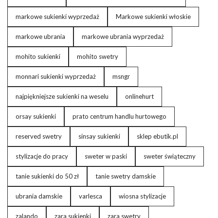
markowe sukienki wyprzedaż
Markowe sukienki włoskie
markowe ubrania
markowe ubrania wyprzedaż
mohito sukienki
mohito swetry
monnari sukienki wyprzedaż
msngr
najpiękniejsze sukienki na weselu
onlinehurt
orsay sukienki
prato centrum handlu hurtowego
reserved swetry
sinsay sukienki
sklep ebutik.pl
stylizacje do pracy
sweter w paski
sweter świąteczny
tanie sukienki do 50 zł
tanie swetry damskie
ubrania damskie
varlesca
wiosna stylizacje
zalando
zara sukienki
zara swetry