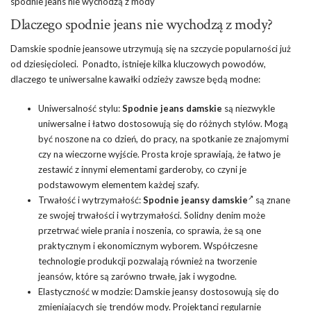
spodnie jeans nie wychodzą z mody
Dlaczego spodnie jeans nie wychodzą z mody?
Damskie spodnie jeansowe utrzymują się na szczycie popularności już
od dziesięcioleci. Ponadto, istnieje kilka kluczowych powodów,
dlaczego te uniwersalne kawałki odzieży zawsze będą modne:
Uniwersalność stylu:
Spodnie jeans damskie
są niezwykle
uniwersalne i łatwo dostosowują się do różnych stylów. Mogą
być noszone na co dzień,
do pracy
, na spotkanie ze znajomymi
czy na wieczorne wyjście. Prosta kroje sprawiają, że łatwo je
zestawić z innymi elementami garderoby, co czyni je
podstawowym elementem każdej szafy.
Trwałość i wytrzymałość:
Spodnie jeansy damskie
są znane
ze swojej trwałości i wytrzymałości. Solidny denim może
przetrwać wiele prania i noszenia, co sprawia, że są one
praktycznym i ekonomicznym wyborem. Współczesne
technologie produkcji pozwalają również na tworzenie
jeansów, które są zarówno trwałe, jak i wygodne.
Elastyczność w modzie: Damskie jeansy dostosowują się do
zmieniających się trendów mody. Projektanci regularnie