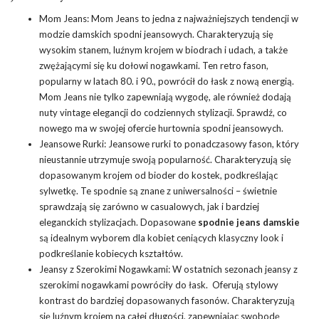
Mom Jeans: Mom Jeans to jedna z najważniejszych tendencji w
modzie damskich spodni jeansowych. Charakteryzują się
wysokim stanem, luźnym krojem w biodrach i udach, a także
zwężającymi się ku dołowi nogawkami. Ten retro fason,
popularny w latach 80. i 90., powrócił do łask z nową energią.
Mom Jeans nie tylko zapewniają wygodę, ale również dodają
nuty vintage elegancji do codziennych stylizacji. Sprawdź, co
nowego ma w swojej ofercie hurtownia spodni jeansowych.
Jeansowe Rurki: Jeansowe rurki to ponadczasowy fason, który
nieustannie utrzymuje swoją popularność. Charakteryzują się
dopasowanym krojem od bioder do kostek, podkreślając
sylwetkę. Te spodnie są znane z uniwersalności – świetnie
sprawdzają się zarówno w casualowych, jak i bardziej
eleganckich stylizacjach. Dopasowane
spodnie jeans damskie
są idealnym wyborem dla kobiet ceniących klasyczny look i
podkreślanie kobiecych kształtów.
Jeansy z Szerokimi Nogawkami: W ostatnich sezonach jeansy z
szerokimi nogawkami powróciły do łask. Oferują stylowy
kontrast do bardziej dopasowanych fasonów. Charakteryzują
się luźnym krojem na całej długości, zapewniając swobodę