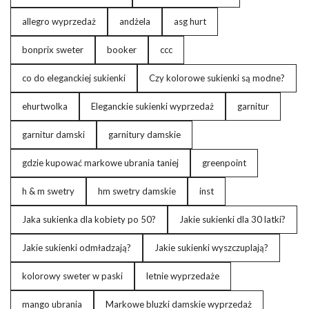
allegro wyprzedaż
andżela
asg hurt
bonprix sweter
booker
ccc
co do eleganckiej sukienki
Czy kolorowe sukienki są modne?
ehurtwolka
Eleganckie sukienki wyprzedaż
garnitur
garnitur damski
garnitury damskie
gdzie kupować markowe ubrania taniej
greenpoint
h & m swetry
hm swetry damskie
inst
Jaka sukienka dla kobiety po 50?
Jakie sukienki dla 30 latki?
Jakie sukienki odmładzają?
Jakie sukienki wyszczuplają?
kolorowy sweter w paski
letnie wyprzedaże
mango ubrania
Markowe bluzki damskie wyprzedaż