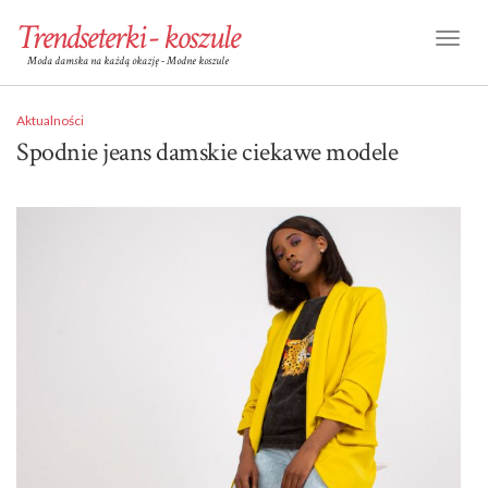
Trendseterki - koszule
Toggl
Moda damska na każdą okazję - Modne koszule
Naviga
Aktualności
Spodnie jeans damskie ciekawe modele