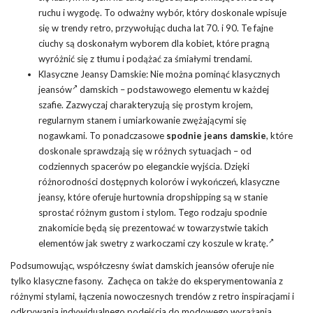
ruchu i wygodę. To odważny wybór, który doskonale wpisuje
się w trendy retro, przywołując ducha lat 70. i 90. Te fajne
ciuchy są doskonałym wyborem dla kobiet, które pragną
wyróżnić się z tłumu i podążać za śmiałymi trendami.
Klasyczne Jeansy Damskie: Nie można pominąć
klasycznych
jeansów
damskich – podstawowego elementu w każdej
szafie. Zazwyczaj charakteryzują się prostym krojem,
regularnym stanem i umiarkowanie zwężającymi się
nogawkami. To ponadczasowe
spodnie jeans damskie
, które
doskonale sprawdzają się w różnych sytuacjach – od
codziennych spacerów po eleganckie wyjścia. Dzięki
różnorodności dostępnych kolorów i wykończeń, klasyczne
jeansy, które oferuje hurtownia dropshipping są w stanie
sprostać różnym gustom i stylom. Tego rodzaju spodnie
znakomicie będą się prezentować w towarzystwie takich
elementów jak swetry z warkoczami czy koszule w kratę
.
Podsumowując, współczesny świat damskich jeansów oferuje nie
tylko klasyczne fasony. Zachęca on także do eksperymentowania z
różnymi stylami, łączenia nowoczesnych trendów z retro inspiracjami i
odkrywania indywidualnego podejścia do modowego wyrażania