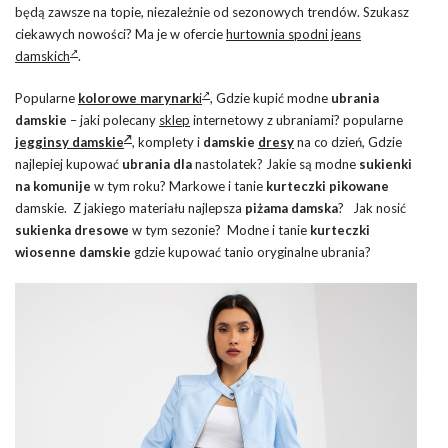
będą zawsze na topie, niezależnie od sezonowych trendów. Szukasz
ciekawych nowości? Ma je w ofercie
hurtownia spodni jeans
damskich
.
Popularne
kolorowe marynark
i
, Gdzie kupić modne
ubrania
damskie
– jaki polecany
sklep
internetowy z ubraniami? popularne
jegginsy damskie
, komplety i
damskie
dresy
na co dzień, Gdzie
najlepiej kupować
ubrania dla
nastolatek? Jakie są modne
sukienki
na komunije
w tym roku? Markowe i tanie
kurteczki pikowane
damskie. Z jakiego materiału najlepsza
piżama damska
? Jak nosić
sukienka dresowe
w tym sezonie? Modne i tanie
kurteczki
wiosenne damskie
gdzie kupować tanio oryginalne ubrania?