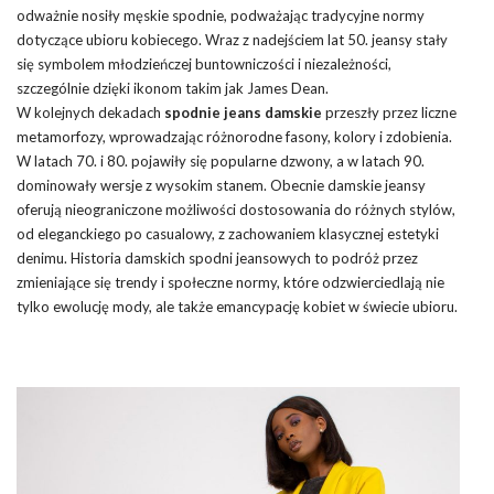
odważnie nosiły męskie spodnie, podważając tradycyjne normy
dotyczące ubioru kobiecego. Wraz z nadejściem lat 50. jeansy stały
się symbolem młodzieńczej buntowniczości i niezależności,
szczególnie dzięki ikonom takim jak James Dean.
W kolejnych dekadach
spodnie jeans damskie
przeszły przez liczne
metamorfozy, wprowadzając różnorodne fasony, kolory i zdobienia.
W latach 70. i 80. pojawiły się popularne dzwony, a w latach 90.
dominowały wersje z wysokim stanem. Obecnie damskie jeansy
oferują nieograniczone możliwości dostosowania do różnych stylów,
od eleganckiego po casualowy, z zachowaniem klasycznej estetyki
denimu. Historia damskich spodni jeansowych to podróż przez
zmieniające się trendy i społeczne normy, które odzwierciedlają nie
tylko ewolucję mody, ale także emancypację kobiet w świecie ubioru.