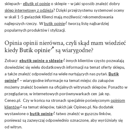
sklepach–
eButik pl opinie
o sklepie – w jaki sposób znaleźć dobry
sklep internetowy z odzieżą
? Dzięki przejrzystemu systemowi oceny
w skali 1-5 gwiazdek Klienci mają możliwość rekomendowania
najlepszych rzeczy. W
butik opinie
tworzą listę najbardziej
popularnych produktów i stylizacji.
Opinia opinii nierówna, czyli skąd mam wiedzieć
kiedy
Butik opinie
są wiarygodne?
Zobacz
ebutik opinie o sklepie
innych klientów często pozwalają
dowiedzieć się wielu dodatkowych informacji na temat oferty sklepu,
a także znaleźć odpowiedzi na wiele nurtujących nas pytań.
Butik
opinie
–
wiarygodne informacje na temat miejsc do zakupów
możemy znaleźć bowiem na oficjalnych witrynach sklepów. Ponadto w
przeglądarce, w internetowych porównywarkach cen jak np.
Ceneo.pl. Czy w końcu na stronach specjalnie poświęconym
opiniom
klientów
na temat sklepów, takich jak Opineo.pl. Na dodatek
wystawione o
butik opinie
łatwo znaleźć w gąszczu linków,
ponieważ są zazwyczaj odpowiednio oznaczone, aby wyróżniały się
od witryn.