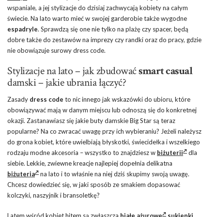
wspaniale, a jej stylizacje do dzisiaj zachwycają kobiety na całym
świecie. Na lato warto mieć w swojej garderobie także wygodne
espadryle
. Sprawdzą się one nie tylko na plażę czy spacer, będą
dobre także do zestawów na imprezy czy randki oraz do pracy, gdzie
nie obowiązuje surowy dress code.
Stylizacje na lato – jak zbudować
smart casual
damski – jakie ubrania łączyć?
Zasady
dress code
to nic innego jak wskazówki do ubioru, które
obowiązywać mają w danym miejscu lub odnoszą się do konkretnej
okazji. Zastanawiasz się jakie buty damskie Big Star są teraz
popularne? Na co zwracać uwagę przy ich wybieraniu? Jeżeli należysz
do grona kobiet, które uwielbiają błyskotki, świecidełka i wszelkiego
rodzaju modne akcesoria – wszystko to znajdziesz w
biżuterii
dla
siebie. Lekkie, zwiewne kreacje najlepiej dopełnia delikatna
biżuteria
na lato i to właśnie na niej dziś skupimy swoją uwagę.
Chcesz dowiedzieć się, w jaki sposób ze smakiem dopasować
kolczyki, naszyjnik i bransoletkę?
Latem wśród kobiet hitem są zwłaszcza
białe
ażurowe
sukienki
,