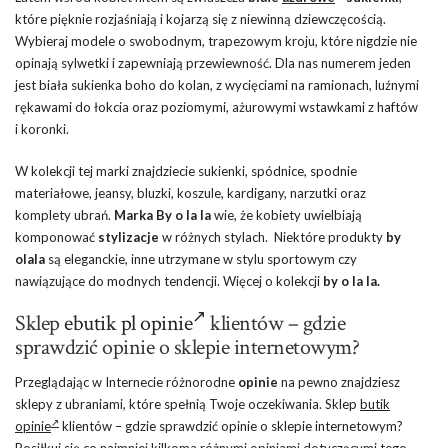
które pięknie rozjaśniają i kojarzą się z niewinną dziewczęcością.
Wybieraj modele o swobodnym, trapezowym kroju, które nigdzie nie
opinają sylwetki i zapewniają przewiewność. Dla nas numerem jeden
jest biała sukienka boho do kolan, z wycięciami na ramionach, luźnymi
rękawami do łokcia oraz poziomymi, ażurowymi wstawkami z haftów
i koronki.
W kolekcji tej marki znajdziecie sukienki, spódnice, spodnie
materiałowe, jeansy, bluzki, koszule, kardigany, narzutki oraz
komplety ubrań.
Marka By o la la
wie, że kobiety uwielbiają
komponować
stylizacje
w różnych stylach. Niektóre produkty
by
olala
są eleganckie, inne utrzymane w stylu sportowym czy
nawiązujące do modnych tendencji. Więcej o kolekcji
by o la la.
Sklep
ebutik pl opinie
klientów – gdzie
sprawdzić opinie o sklepie internetowym?
Przeglądając w Internecie różnorodne
opinie
na pewno znajdziesz
sklepy z ubraniami, które spełnią Twoje oczekiwania. Sklep
butik
opinie
klientów – gdzie sprawdzić opinie o sklepie internetowym?
Posiłkuj się co najmniej kilkoma różnymi opiniami dotyczącymi tego