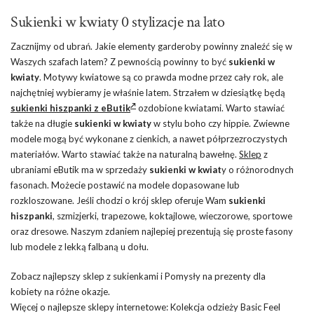
Sukienki w kwiaty 0 stylizacje na lato
Zacznijmy od ubrań. Jakie elementy garderoby powinny znaleźć się w
Waszych szafach latem? Z pewnością powinny to być
sukienki w
kwiaty
. Motywy kwiatowe są co prawda modne przez cały rok, ale
najchętniej wybieramy je właśnie latem. Strzałem w dziesiątkę będą
sukienki hiszpanki z eButik
ozdobione kwiatami. Warto stawiać
także na długie
sukienki w kwiaty
w stylu boho czy hippie. Zwiewne
modele mogą być wykonane z cienkich, a nawet półprzezroczystych
materiałów. Warto stawiać także na naturalną bawełnę.
Sklep
z
ubraniami eButik ma w sprzedaży
sukienki w kwiat
y o różnorodnych
fasonach. Możecie postawić na modele dopasowane lub
rozkloszowane. Jeśli chodzi o krój sklep oferuje Wam
sukienki
hiszpanki
, szmizjerki, trapezowe, koktajlowe, wieczorowe, sportowe
oraz dresowe. Naszym zdaniem najlepiej prezentują się proste fasony
lub modele z lekką falbaną u dołu.
Zobacz najlepszy sklep z sukienkami i Pomysły na prezenty dla
kobiety na różne okazje.
Więcej o najlepsze sklepy internetowe: Kolekcja odzieży Basic Feel