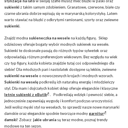
stylizacje na lato
w swojej szafie musisz mieć bluzki w paski oraz
sukienki
z takim samym zdobieniem. Granatowe, czerwone, białe czy
czarne ubrania dobrze wpisują się w marynarską kolorystykę. Latem
warto stawiać na bluzki z odkrytymi ramionami, szorty oraz zwiewne
sukienki
.
Znajdź modna
sukieneczka na wesele
na każdą figurę. Sklep
odzieżowy oferuje bogaty wybór modnych sukienek na wesele.
Sukienki te doskonale pasują do różnych typów sylwetek oraz
odpowiadają różnym preferencjom wiekowym. Bez względu na wiek
czy typ figury, każda kobieta znajdzie tutaj coś odpowiedniego dla
siebie! Dla młodszych pań i nastolatek dostępne są lekkie, zwiewne
sukienki na wesele
o nowoczesnych krojach i modnych wzorach.
Sukienki na weselę
podkreślą ich naturalną energię i młodzieńczy
styl. Dla mam i dojrzałych kobiet sklep oferuje eleganckie i klasyczne
letnie sukienki z eButik
.
Podkreślają wdzięk i pewność siebie, a
jednocześnie zapewniają wygodę i komfort podczas uroczystości.
Jeśli wolisz męski styl na weselach, to sprawdź nasze nowe marynarki
damskie oraz eleganckie spodnie tworzące modny
garnitur
damski
! Zobacz
jakie ubrania
są teraz modne, poznaj trendy
modowe na ten sezon.