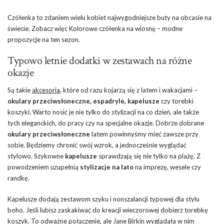
Czółenka to zdaniem wielu kobiet najwygodniejsze buty na obcasie na
świecie. Zobacz więc Kolorowe czółenka na wiosnę – modne
propozycje na ten sezon.
Typowo letnie dodatki w zestawach na różne
okazje
Są takie
akcesoria
, które od razu kojarzą się z latem i wakacjami –
okulary przeciwsłoneczne, espadryle, kapelusze
czy torebki
koszyki. Warto nosić je nie tylko do stylizacji na co dzień, ale także
tych eleganckich, do pracy czy na specjalne okazje. Dobrze dobrane
okulary przeciwsłoneczne
latem powinnyśmy mieć zawsze przy
sobie. Będziemy chronić swój wzrok, a jednocześnie wyglądać
stylowo. Szykowne
kapelusze
sprawdzają się nie tylko na plażę. Z
powodzeniem uzupełnią
stylizacje na lato
na imprezę, wesele czy
randkę.
Kapelusze dodają zestawom szyku i nonszalancji typowej dla stylu
boho. Jeśli lubisz zaskakiwać do kreacji wieczorowej dobierz torebkę
koszyk
. To odważne połączenie, ale Jane Birkin wyglądała w nim