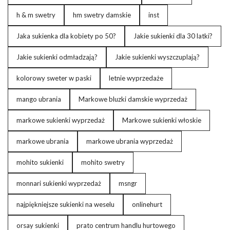
h & m swetry
hm swetry damskie
inst
Jaka sukienka dla kobiety po 50?
Jakie sukienki dla 30 latki?
Jakie sukienki odmładzają?
Jakie sukienki wyszczuplają?
kolorowy sweter w paski
letnie wyprzedaże
mango ubrania
Markowe bluzki damskie wyprzedaż
markowe sukienki wyprzedaż
Markowe sukienki włoskie
markowe ubrania
markowe ubrania wyprzedaż
mohito sukienki
mohito swetry
monnari sukienki wyprzedaż
msngr
najpiękniejsze sukienki na weselu
onlinehurt
orsay sukienki
prato centrum handlu hurtowego