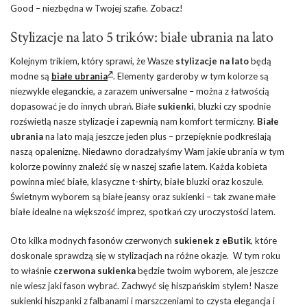
Good – niezbędna w Twojej szafie. Zobacz!
Stylizacje na lato 5 trików: białe ubrania na lato
Kolejnym trikiem, który sprawi, że Wasze
stylizacje na lato
będą
modne są
białe ubrania
. Elementy garderoby w tym kolorze są
niezwykle eleganckie, a zarazem uniwersalne – można z łatwością
dopasować je do innych ubrań. Białe
sukienki
, bluzki czy spodnie
rozświetlą nasze stylizacje i zapewnią nam komfort termiczny.
Białe
ubrania
na lato mają jeszcze jeden plus – przepięknie podkreślają
naszą opaleniznę. Niedawno doradzałyśmy Wam jakie ubrania w tym
kolorze powinny znaleźć się w naszej szafie latem. Każda kobieta
powinna mieć białe, klasyczne t-shirty, białe bluzki oraz koszule.
Świetnym wyborem są białe jeansy oraz sukienki – tak zwane małe
białe idealne na większość imprez, spotkań czy uroczystości latem.
Oto kilka modnych fasonów czerwonych
sukienek z eButik
, które
doskonale sprawdzą się w stylizacjach na różne okazje. W tym roku
to właśnie
czerwona sukienka
będzie twoim wyborem, ale jeszcze
nie wiesz jaki fason wybrać. Zachwyć się hiszpańskim stylem! Nasze
sukienki hiszpanki z falbanami i marszczeniami to czysta elegancja i