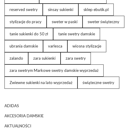
reserved swetry
sinsay sukienki
sklep ebutik.pl
stylizacje do pracy
sweter w paski
sweter świąteczny
tanie sukienki do 50 zł
tanie swetry damskie
ubrania damskie
varlesca
wiosna stylizacje
zalando
zara sukienki
zara swetry
zara swetrym Markowe swetry damskie wyprzedaż
Zwiewne sukienki na lato wyprzedaż
świąteczne swetry
ADIDAS
AKCESORIA DAMSKIE
AKTUALNOŚCI