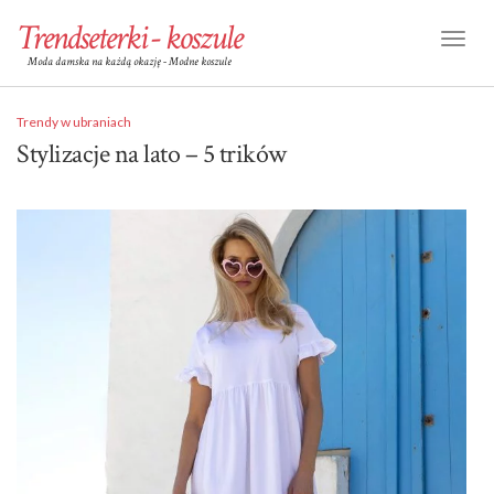
Trendseterki - koszule
Toggl
Moda damska na każdą okazję - Modne koszule
Naviga
Trendy w ubraniach
Stylizacje na lato – 5 trików