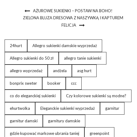
AŻUROWE SUKIENKI – POSTAW NA BOHO!
ZIELONA BLUZA DRESOWA Z NASZYWKĄ I KAPTUREM
FELICJA
24hurt
Allegro sukienki damskie wyprzedaż
Allegro sukienki do 50 zł
allegro tanie sukienki
allegro wyprzedaż
andżela
asg hurt
bonprix sweter
booker
ccc
co do eleganckiej sukienki
Czy kolorowe sukienki są modne?
ehurtwolka
Eleganckie sukienki wyprzedaż
garnitur
garnitur damski
garnitury damskie
gdzie kupować markowe ubrania taniej
greenpoint