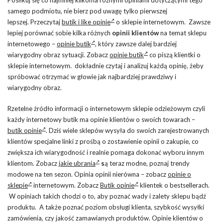
samego podmiotu, nie bierz pod uwagę tylko pierwszej
lepszej. Przeczytaj
butik i like opinie
o sklepie internetowym. Zawsze
lepiej porównać sobie kilka różnych
opinii klientów
na temat sklepu
internetowego –
opinie butik
, który zawsze dalej bardziej
wiarygodny obraz sytuacji. Zobacz
opinie butik
co piszą klientki o
sklepie internetowym. dokładnie czytaj i analizuj każdą opinię, żeby
spróbować otrzymać w głowie jak najbardziej prawdziwy i
wiarygodny obraz.
Rzetelne źródło informacji o internetowym sklepie odzieżowym czyli
każdy internetowy butik ma opinie klientów o swoich towarach –
butik opinie
. Dziś wiele sklepów wysyła do swoich zarejestrowanych
klientów specjalne linki z prośbą o zostawienie opinii o zakupie, co
zwiększa ich wiarygodność i realnie pomaga dokonać wyboru innym
klientom. Zobacz
jakie ubrania
s
ą teraz modne, poznaj trendy
modowe na ten sezon. Opinia opinii nierówna – zobacz
opinie o
sklepie
internetowym. Zobacz
Butik opinie
klientek o bestsellerach.
W opiniach takich chodzi o to, aby poznać wady i zalety sklepu bądź
produktu. A także poznać poziom obsługi klienta, szybkość wysyłki
zamówienia, czy jakość zamawianych produktów. Opinie klientów o