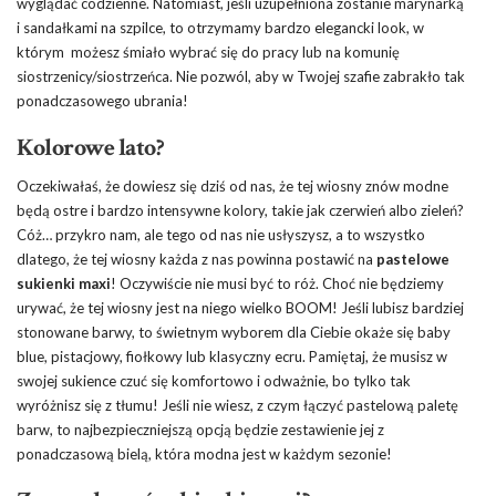
wyglądać codzienne. Natomiast, jeśli uzupełniona zostanie marynarką
i sandałkami na szpilce, to otrzymamy bardzo elegancki look, w
którym możesz śmiało wybrać się do pracy lub na komunię
siostrzenicy/siostrzeńca. Nie pozwól, aby w Twojej szafie zabrakło tak
ponadczasowego ubrania!
Kolorowe lato?
Oczekiwałaś, że dowiesz się dziś od nas, że tej wiosny znów modne
będą ostre i bardzo intensywne kolory, takie jak czerwień albo zieleń?
Cóż… przykro nam, ale tego od nas nie usłyszysz, a to wszystko
dlatego, że tej wiosny każda z nas powinna postawić na
pastelowe
sukienki maxi
! Oczywiście nie musi być to róż. Choć nie będziemy
urywać, że tej wiosny jest na niego wielko BOOM! Jeśli lubisz bardziej
stonowane barwy, to świetnym wyborem dla Ciebie okaże się baby
blue, pistacjowy, fiołkowy lub klasyczny ecru. Pamiętaj, że musisz w
swojej sukience czuć się komfortowo i odważnie, bo tylko tak
wyróżnisz się z tłumu! Jeśli nie wiesz, z czym łączyć pastelową paletę
barw, to najbezpieczniejszą opcją będzie zestawienie jej z
ponadczasową bielą, która modna jest w każdym sezonie!