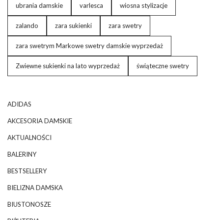
ubrania damskie
varlesca
wiosna stylizacje
zalando
zara sukienki
zara swetry
zara swetrym Markowe swetry damskie wyprzedaż
Zwiewne sukienki na lato wyprzedaż
świąteczne swetry
ADIDAS
AKCESORIA DAMSKIE
AKTUALNOŚCI
BALERINY
BESTSELLERY
BIELIZNA DAMSKA
BIUSTONOSZE