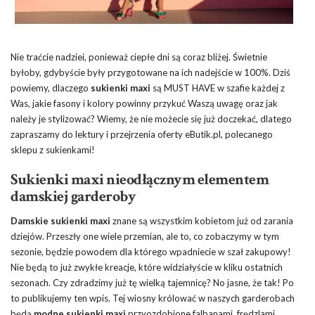
Nie traćcie nadziei, ponieważ ciepłe dni są coraz bliżej. Świetnie
byłoby, gdybyście były przygotowane na ich nadejście w 100%. Dziś
powiemy, dlaczego
sukienki maxi
są MUST HAVE w szafie każdej z
Was, jakie fasony i kolory powinny przykuć Waszą uwagę oraz jak
należy je stylizować? Wiemy, że nie możecie się już doczekać, dlatego
zapraszamy do lektury i przejrzenia oferty eButik.pl, polecanego
sklepu z sukienkami!
Sukienki maxi nieodłącznym elementem
damskiej garderoby
Damskie sukienki maxi
znane są wszystkim kobietom już od zarania
dziejów. Przeszły one wiele przemian, ale to, co zobaczymy w tym
sezonie, będzie powodem dla którego wpadniecie w szał zakupowy!
Nie będą to już zwykłe kreacje, które widziałyście w kliku ostatnich
sezonach. Czy zdradzimy już tę wielką tajemnicę? No jasne, że tak! Po
to publikujemy ten wpis. Tej wiosny królować w naszych garderobach
będą
modne sukienki
maxi
przyozdobione falbanami, frędzlami,