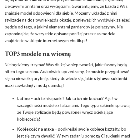
ciekawymi printami oraz wycięciami. Gwarantujemy, że każda z Was
znajdzie model odpowiedni dla siebie. Możemy układać z nimi
stylizacje na dosłownie każdą okazję, ponieważ ich wydźwięk zależeć
będzie od tego, a jakimi elementami garderoby je połączymy. Nie
zapominajcie, że wszystkie opisane poniżej przez nas modele
znajdziecie w sklepie internetowym ebutik.pl!
TOP3 modele na wiosnę
Nie będziemy trzymać Was dłużej w niepewności, jakie fasony będą
hitem tego sezonu. Aczkolwiek uprzedzamy, że musicie przygotować
się na niewielką arytmię, kiedy dowiecie się, jakie
stylowe sukienki
maxi
zawładnęły modą damską!
Latino
– ach te hiszpanki! Jak tu ich nie kochać? A już w
szczególności modele z falbanami. Tego typu sukienki sprawią,
że Twoje stylizacje będą powabne i wręcz ociekające
kobiecością!
Kobiecość na maxa
– podkreślaj swoje kobiece kształty, bo
jest się czym chwalić! W tym zadaniu pomogą Ci sukienki maxi