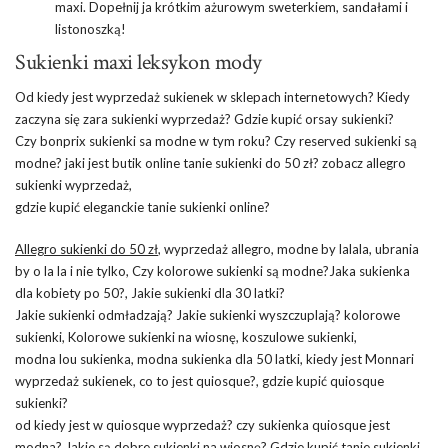
maxi. Dopełnij ja krótkim ażurowym sweterkiem, sandałami i
listonoszką!
Sukienki maxi leksykon mody
Od kiedy jest wyprzedaż sukienek w sklepach internetowych? Kiedy
zaczyna się zara sukienki wyprzedaż? Gdzie kupić orsay sukienki?
Czy bonprix sukienki sa modne w tym roku? Czy reserved sukienki są
modne? jaki jest butik online tanie sukienki do 50 zł? zobacz allegro
sukienki wyprzedaż,
gdzie kupić eleganckie tanie sukienki online?
Allegro sukienki do 50 zł
, wyprzedaż allegro, modne by lalala, ubrania
by o la la i nie tylko, Czy kolorowe sukienki są modne?Jaka sukienka
dla kobiety po 50?, Jakie sukienki dla 30 latki?
Jakie sukienki odmładzają? Jakie sukienki wyszczuplają? kolorowe
sukienki, Kolorowe sukienki na wiosnę, koszulowe sukienki,
modna lou sukienka, modna sukienka dla 50 latki, kiedy jest Monnari
wyprzedaż sukienek, co to jest quiosque?, gdzie kupić quiosque
sukienki?
od kiedy jest w quiosque wyprzedaż? czy sukienka quiosque jest
modna? Jakie są dobre sukienki na wiosnę? Gdzie kupić tanie sukienki