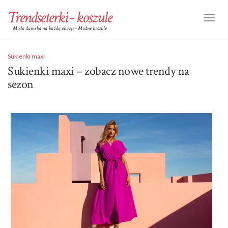
Trendseterki - koszule
Toggl
Moda damska na każdą okazję - Modne koszule
Naviga
Sukienki maxi
Sukienki maxi – zobacz nowe trendy na
sezon