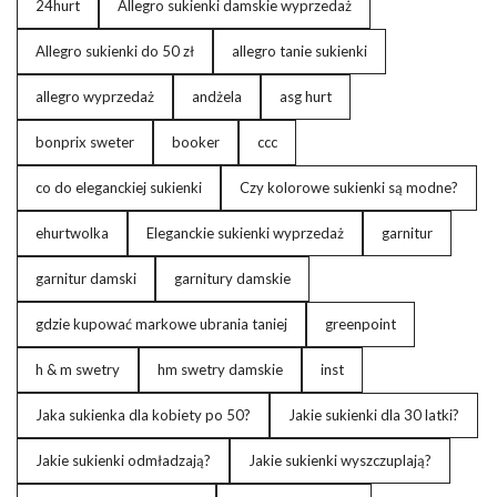
24hurt
Allegro sukienki damskie wyprzedaż
Allegro sukienki do 50 zł
allegro tanie sukienki
allegro wyprzedaż
andżela
asg hurt
bonprix sweter
booker
ccc
co do eleganckiej sukienki
Czy kolorowe sukienki są modne?
ehurtwolka
Eleganckie sukienki wyprzedaż
garnitur
garnitur damski
garnitury damskie
gdzie kupować markowe ubrania taniej
greenpoint
h & m swetry
hm swetry damskie
inst
Jaka sukienka dla kobiety po 50?
Jakie sukienki dla 30 latki?
Jakie sukienki odmładzają?
Jakie sukienki wyszczuplają?