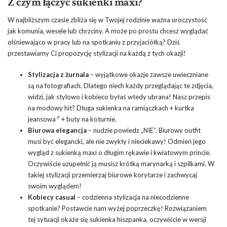
Z czym łączyć sukienki maxi?
W najbliższym czasie zbliża się w Twojej rodzinie ważna uroczystość
jak komunia, wesele lub chrzciny. A może po prostu chcesz wyglądać
olśniewająco w pracy lub na spotkaniu z przyjaciółką? Dziś
przestawiamy Ci propozycję stylizacji na każdą z tych okazji!
Stylizacja z żurnala
– wyjątkowe okazje zawsze uwieczniane
są na fotografiach. Dlatego niech każdy przeglądając te zdjęcia,
widzi, jak stylowo i kobieco byłaś wtedy ubrana! Nasz przepis
na modowy hit? Długa sukienka na ramiączkach +
kurtka
jeansowa
+ buty na koturnie.
Biurowa elegancja
– nudzie powiedz „NIE”. Biurowy outfit
musi być elegancki, ale nie zwykły i nieciekawy! Odmień jego
wygląd z sukienką maxi o długim rękawie i kwiatowym princie.
Oczywiście uzupełnić ją musisz krótką marynarką i szpilkami. W
takiej stylizacji przemierzaj biurowe korytarze i zachwycaj
swoim wyglądem!
Kobiecy casual
– codzienna stylizacja na niecodzienne
spotkanie? Postawcie nam wyżej poprzeczkę! Rozwiązaniem
tej sytuacji okaże się sukienka hiszpanka, oczywiście w wersji