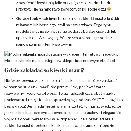
z paskiem! Uwydatnią talię oraz piękne, kształtne biodra.
Przygotuj się na mnóstwo zwróconych ku Tobie oczu
Gorący look
– kolejnym fasonem są
sukienki maxi z krótkim
rękawem
lub bez niego, czyli na ramiączkach. Tego typu
modele świetnie sprawdzą się podczas bardzo ciepłych lub
upalnych dni. A co więcej, Wasze serca skradną modele z
najnowszym printem kwiatowym!
Modne sukienki maxi dostępne w sklepie internetowym ebutik.pl
Gdzie zakładać sukienki maxi?
Nie jesteś pewna, w jakie miejsca i na jakie okazje możesz zakładać
wiosenne sukienki maxi
? Nie przejmuj się, ponieważ zaraz
rozwiejemy Twoje wątpliwości. Teraz nadszedł czas, abyś usiadła,
ponieważ te kreacje idealnie sprawdzą się podczas KAŻDEJ okazji i to
bez wyjątku! Jeśli nadal jesteś w stanie czytać, to musisz wiedzieć, że
jedna sukienka może być za równo idealna na casualowe i eleganckie
wyjścia z domu. Sekret tkwi w jej dopełnieniu! Na przykład
biała
sukienka
maxi
dopełniona kurtką jeansową i trampkami będzie