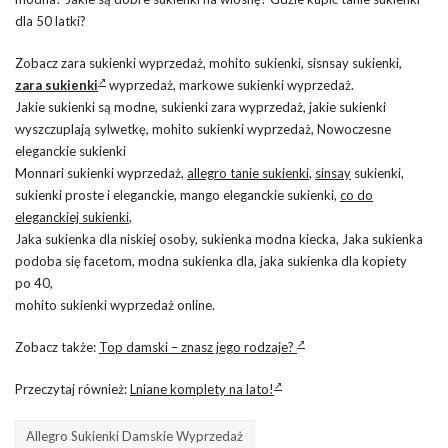
dla 50 latki?
Zobacz zara sukienki wyprzedaż, mohito sukienki, sisnsay sukienki,
zara sukienki
wyprzedaż, markowe sukienki wyprzedaż.
Jakie sukienki są modne, sukienki zara wyprzedaż, jakie sukienki
wyszczuplają sylwetkę, mohito sukienki wyprzedaż, Nowoczesne
eleganckie sukienki
Monnari sukienki wyprzedaż,
allegro tanie sukienki
,
sinsay
sukienki,
sukienki proste i eleganckie, mango eleganckie sukienki,
co do
eleganckiej sukienki
,
Jaka sukienka dla niskiej osoby, sukienka modna kiecka, Jaka sukienka
podoba się facetom, modna sukienka dla, jaka sukienka dla kopiety
po 40,
mohito sukienki wyprzedaż online.
Zobacz także:
Top damski – znasz jego rodzaje?
Przeczytaj również:
Lniane komplety na lato!
Allegro Sukienki Damskie Wyprzedaż