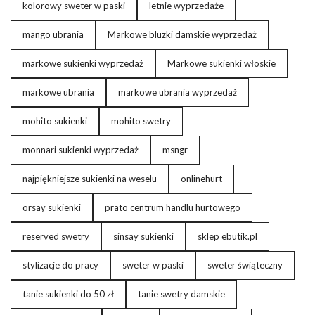
kolorowy sweter w paski
letnie wyprzedaże
mango ubrania
Markowe bluzki damskie wyprzedaż
markowe sukienki wyprzedaż
Markowe sukienki włoskie
markowe ubrania
markowe ubrania wyprzedaż
mohito sukienki
mohito swetry
monnari sukienki wyprzedaż
msngr
najpiękniejsze sukienki na weselu
onlinehurt
orsay sukienki
prato centrum handlu hurtowego
reserved swetry
sinsay sukienki
sklep ebutik.pl
stylizacje do pracy
sweter w paski
sweter świąteczny
tanie sukienki do 50 zł
tanie swetry damskie