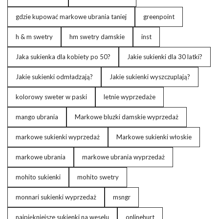
gdzie kupować markowe ubrania taniej
greenpoint
h & m swetry
hm swetry damskie
inst
Jaka sukienka dla kobiety po 50?
Jakie sukienki dla 30 latki?
Jakie sukienki odmładzają?
Jakie sukienki wyszczuplają?
kolorowy sweter w paski
letnie wyprzedaże
mango ubrania
Markowe bluzki damskie wyprzedaż
markowe sukienki wyprzedaż
Markowe sukienki włoskie
markowe ubrania
markowe ubrania wyprzedaż
mohito sukienki
mohito swetry
monnari sukienki wyprzedaż
msngr
najpiękniejsze sukienki na weselu
onlinehurt