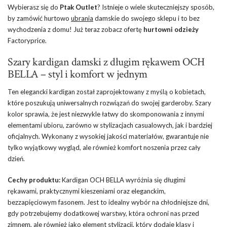
Wybierasz się do
Ptak Outlet
? Istnieje o wiele skuteczniejszy sposób,
by zamówić hurtowo
ubrania
damskie do swojego sklepu i to bez
wychodzenia z domu! Już teraz zobacz ofertę
hurtowni odzieży
Factoryprice.
Szary kardigan damski z długim rękawem OCH
BELLA – styl i komfort w jednym
Ten elegancki kardigan został zaprojektowany z myślą o kobietach,
które poszukują uniwersalnych rozwiązań do swojej garderoby. Szary
kolor sprawia, że jest niezwykle łatwy do skomponowania z innymi
elementami ubioru, zarówno w stylizacjach casualowych, jak i bardziej
oficjalnych. Wykonany z wysokiej jakości materiałów, gwarantuje nie
tylko wyjątkowy wygląd, ale również komfort noszenia przez cały
dzień.
Cechy produktu:
Kardigan OCH BELLA wyróżnia się długimi
rękawami, praktycznymi kieszeniami oraz eleganckim,
bezzapięciowym fasonem. Jest to idealny wybór na chłodniejsze dni,
gdy potrzebujemy dodatkowej warstwy, która ochroni nas przed
zimnem, ale również jako element stylizacji, który dodaje klasy i