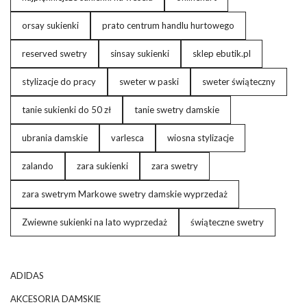
orsay sukienki
prato centrum handlu hurtowego
reserved swetry
sinsay sukienki
sklep ebutik.pl
stylizacje do pracy
sweter w paski
sweter świąteczny
tanie sukienki do 50 zł
tanie swetry damskie
ubrania damskie
varlesca
wiosna stylizacje
zalando
zara sukienki
zara swetry
zara swetrym Markowe swetry damskie wyprzedaż
Zwiewne sukienki na lato wyprzedaż
świąteczne swetry
ADIDAS
AKCESORIA DAMSKIE