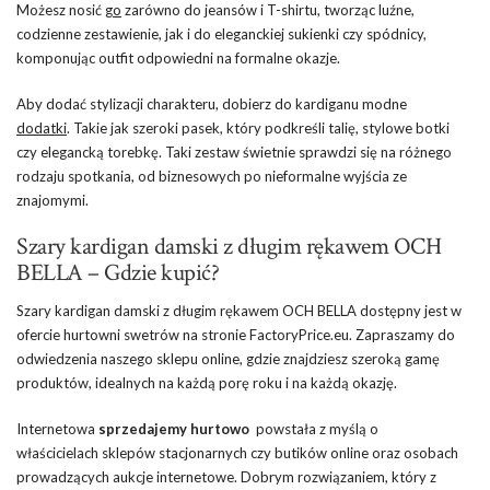
Możesz nosić
go
zarówno do jeansów i T-shirtu, tworząc luźne,
codzienne zestawienie, jak i do eleganckiej sukienki czy spódnicy,
komponując outfit odpowiedni na formalne okazje.
Aby dodać stylizacji charakteru, dobierz do kardiganu modne
dodatki
. Takie jak szeroki pasek, który podkreśli talię, stylowe botki
czy elegancką torebkę. Taki zestaw świetnie sprawdzi się na różnego
rodzaju spotkania, od biznesowych po nieformalne wyjścia ze
znajomymi.
Szary kardigan damski z długim rękawem OCH
BELLA – Gdzie kupić?
Szary kardigan damski z długim rękawem OCH BELLA dostępny jest w
ofercie hurtowni swetrów na stronie FactoryPrice.eu. Zapraszamy do
odwiedzenia naszego sklepu online, gdzie znajdziesz szeroką gamę
produktów, idealnych na każdą porę roku i na każdą okazję.
Internetowa
sprzedajemy hurtowo
powstała z myślą o
właścicielach sklepów stacjonarnych czy butików online oraz osobach
prowadzących aukcje internetowe. Dobrym rozwiązaniem, który z