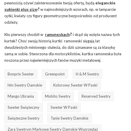
pewnością ożywi zainteresowanie twoją ofertą, będą
eleganckie
sukienki plus size
w najmodniejszych wzorach, np. w lamparcie
cętki, kwiaty czy figury geometryczne bezpośrednio od producent
odzieży.
Kto pierwszy chodził w
ramoneskach
i skąd się wzięła nazwa tych
kurtek? Choć swoją historią kurtki
ramoneski sięgają lat
dwudziestych minionego stulecia, do dziś uznawane są za klasykę
samą w sobie. Stworzona dla motocyklistów, kurtka ramoneska była
noszona przez najwierniejszych fanów muzyki metalowej.
Bonprix Sweter
Greenpoint
H & M Swetry
Hm Swetry Damskie
Kolorowy Sweter W Paski
Mango Ubrania
Mohito Swetry
Reserved Swetry
Sweter Świąteczny
Sweter W Paski
Świąteczne Swetry
Tanie Swetry Damskie
Zara Swetrym Markowe Swetry Damskie Wyprzedaż