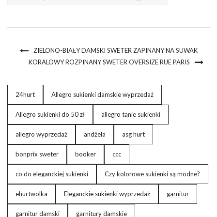
ZIELONO-BIAŁY DAMSKI SWETER ZAPINANY NA SUWAK
KORALOWY ROZPINANY SWETER OVERSIZE RUE PARIS
24hurt
Allegro sukienki damskie wyprzedaż
Allegro sukienki do 50 zł
allegro tanie sukienki
allegro wyprzedaż
andżela
asg hurt
bonprix sweter
booker
ccc
co do eleganckiej sukienki
Czy kolorowe sukienki są modne?
ehurtwolka
Eleganckie sukienki wyprzedaż
garnitur
garnitur damski
garnitury damskie