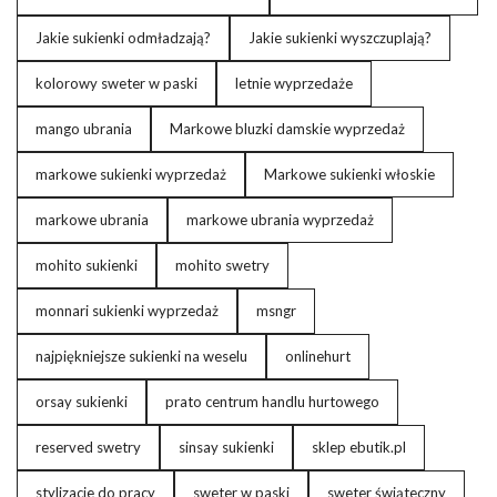
Jakie sukienki odmładzają?
Jakie sukienki wyszczuplają?
kolorowy sweter w paski
letnie wyprzedaże
mango ubrania
Markowe bluzki damskie wyprzedaż
markowe sukienki wyprzedaż
Markowe sukienki włoskie
markowe ubrania
markowe ubrania wyprzedaż
mohito sukienki
mohito swetry
monnari sukienki wyprzedaż
msngr
najpiękniejsze sukienki na weselu
onlinehurt
orsay sukienki
prato centrum handlu hurtowego
reserved swetry
sinsay sukienki
sklep ebutik.pl
stylizacje do pracy
sweter w paski
sweter świąteczny