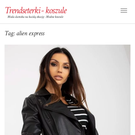
Trendseterki - koszule
Toggl
Moda damska na każdą okazję - Modne koszule
Naviga
Tag:
alien express