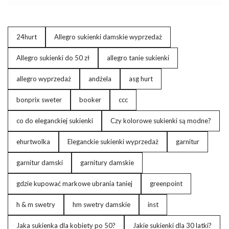
oczekiwania na dostawę, a jakość produktów może nie spełniać
oczekiwań. Dla tych, którzy chcą cieszyć się najnowszymi
trendami bez kompromisów, idealnym rozwiązaniem jest oferta
eButik. Dziś pokażemy, jak znaleźć modne odpowiedniki z
24hurt
Allegro sukienki damskie wyprzedaż
Aliexpress w kolekcji eButik, które łączą styl, jakość i szybkość
dostawy.
Allegro sukienki do 50 zł
allegro tanie sukienki
Dlaczego Aliexpress przyciąga?
allegro wyprzedaż
andżela
asg hurt
Platforma Aliexpress stała się popularna dzięki niskim cenom,
bonprix sweter
booker
ccc
ogromnej różnorodności …
co do eleganckiej sukienki
Czy kolorowe sukienki są modne?
ehurtwolka
Eleganckie sukienki wyprzedaż
garnitur
garnitur damski
garnitury damskie
gdzie kupować markowe ubrania taniej
greenpoint
h & m swetry
hm swetry damskie
inst
Jaka sukienka dla kobiety po 50?
Jakie sukienki dla 30 latki?