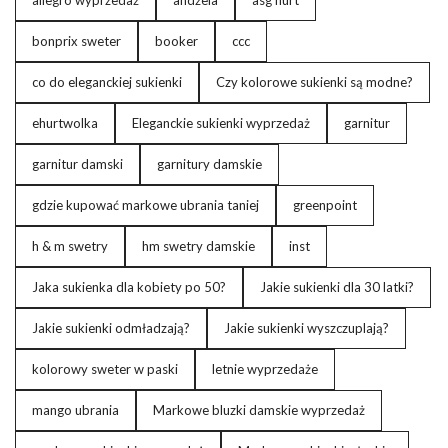
allegro wyprzedaż
andżela
asg hurt
Odkryj najważniejsze cechy modnej i
bonprix sweter
booker
ccc
ciepłej kurtki na zimę
co do eleganckiej sukienki
Czy kolorowe sukienki są modne?
…
ehurtwolka
Eleganckie sukienki wyprzedaż
garnitur
garnitur damski
garnitury damskie
gdzie kupować markowe ubrania taniej
greenpoint
h & m swetry
hm swetry damskie
inst
Jaka sukienka dla kobiety po 50?
Jakie sukienki dla 30 latki?
Jakie sukienki odmładzają?
Jakie sukienki wyszczuplają?
kolorowy sweter w paski
letnie wyprzedaże
mango ubrania
Markowe bluzki damskie wyprzedaż