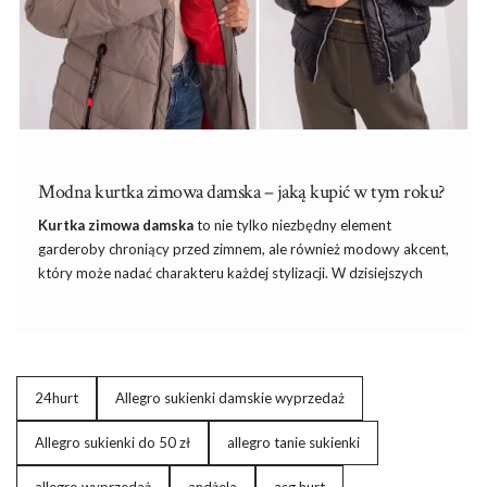
…
Modna kurtka zimowa damska – jaką kupić w tym roku?
Kurtka zimowa damska
to nie tylko niezbędny element
garderoby chroniący przed zimnem, ale również modowy akcent,
który może nadać charakteru każdej stylizacji. W dzisiejszych
czasach bogactwo wzorów, krojów i materiałów sprawia, że
wybór idealnej kurtki zimowej staje się fascynującą podróżą po
świecie mody. Ciepłe puchowe kurtki, eleganckie wełniane
płaszcze na zimę
, czy też sportowe parki – różnorodność tego
elementu garderoby pozwala dostosować
go
do indywidualnych
24hurt
Allegro sukienki damskie wyprzedaż
upodobań oraz okazji. Odkryj z nami najmodniejsze damskie
kurtki na zimę tego roku!
Allegro sukienki do 50 zł
allegro tanie sukienki