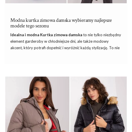
Modna kurtka zimowa damska wybieramy najlepsze
modele tego sezonu
Idealna i modna Kurtka zimowa damska
to nie tylko niezbędny
element garderoby w chłodniejsze dni, ale także modowy
akcent, który potrafi dopełnić i wyróżnić każdą stylizację. To nie
tylko ochrona przed zimnem i deszczem, ale także wyraz
własnego stylu i preferencji. W tym artykule eksplorujemy
różnorodność kurtki zimowej damskiej, ofertę dostępna w
popularnym sklepie z kurtkami eButik.pl. Od klasycznych
fasonów po
najnowsze trendy
, by pomóc Ci znaleźć idealną
kurtkę z zimę, która spełni zarówno Twoje oczekiwania
funkcjonalne, jak i estetyczne.
Jaka powinna być idealna kurtka zimowa
damska?