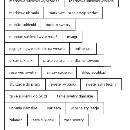
markowe sukienki wyprzedaż
Markowe sukienki włoskie
markowe ubrania
markowe ubrania wyprzedaż
mohito sukienki
mohito swetry
monnari sukienki wyprzedaż
msngr
najpiękniejsze sukienki na weselu
onlinehurt
orsay sukienki
prato centrum handlu hurtowego
reserved swetry
sinsay sukienki
sklep ebutik.pl
stylizacje do pracy
sweter w paski
sweter świąteczny
tanie sukienki do 50 zł
tanie swetry damskie
ubrania damskie
varlesca
wiosna stylizacje
zalando
zara sukienki
zara swetry