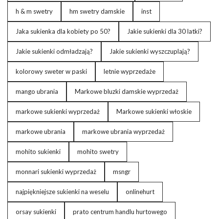
h & m swetry
hm swetry damskie
inst
Jaka sukienka dla kobiety po 50?
Jakie sukienki dla 30 latki?
Jakie sukienki odmładzają?
Jakie sukienki wyszczuplają?
kolorowy sweter w paski
letnie wyprzedaże
mango ubrania
Markowe bluzki damskie wyprzedaż
markowe sukienki wyprzedaż
Markowe sukienki włoskie
markowe ubrania
markowe ubrania wyprzedaż
mohito sukienki
mohito swetry
monnari sukienki wyprzedaż
msngr
najpiękniejsze sukienki na weselu
onlinehurt
orsay sukienki
prato centrum handlu hurtowego