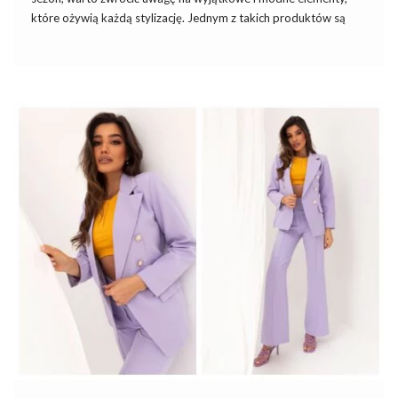
które ożywią każdą stylizację. Jednym z takich produktów są
zielono-różowe garniturowe spodnie w
kwiaty
. Spodnie są
dostępne w
hurtownia spodni
. Ten unikatowy wzór
połączony z eleganckim krojem sprawia, że spodnie te są
idealnym wyborem dla każdej kobiety ceniącej sobie zarówno
komfort, jak i nowoczesny wygląd.
Zielono-różowe garniturowe spodnie w
kwiaty z
hurtowni odzieży
Dzięki zastosowaniu wysokiej jakości materiałów, spodnie
gwarantują nie tylko atrakcyjny wygląd, ale również wygodę
noszenia przez cały …