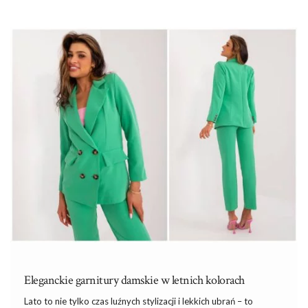
mody i zawsze wygląda stylowo. Tak jak
jasnozielono-ecru
garniturowe spodnie z paskiem
Jasnozielono-ecru garniturowe spodnie z
paskiem
Jeżeli jednak preferujesz spodnie, mamy dla ciebie propozycję.
Jasnozielono-ecru garniturowe spodnie z paskiem to doskonały
wybór dla kobiet, które cenią sobie elegancję i wygodę. Te
spodnie …
Eleganckie garnitury damskie w letnich kolorach
Lato to nie tylko czas luźnych stylizacji
i
lekkich ubrań – to