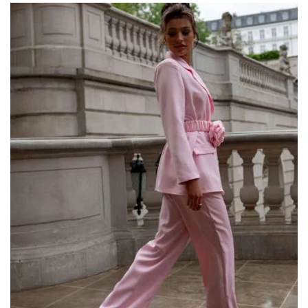
sprawia, że marynarka jest niezwykle funkcjonalna.
Najlepsza internetowa
hurtownia
kardiganów
i
swetrów
damskich. Aby sprostać oczekiwaniom Twoich klientek uzupełnij
ofertę swojego sklepu o
sukienki
w najmodniejszych modelach w
tym sezonie. Znajdź
sukienka modna kiecka
, które …