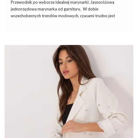
Przewodnik po wyborze idealnej marynarki: Jasnoróżowa
jednorzędowa marynarka od garnituru. W dobie
wszechobecnych trendów modowych, czasami trudno jest
znaleźć strój, który jest jednocześnie elegancki, funkcjonalny i na
czasie. Jednak jasnoróżowa jednorzędowa marynarka od
garnituru, dostępna w hurtowni FactoryPrice, stanowi doskonały
wybór dla każdej kobiety ceniącej sobie klasę i wysoka jakość
wykonania. Kupując w hurtowni online, masz pewność, że
otrzymasz produkt, który był selekcjonowany z myślą o
najnowszych trendach oraz komforcie noszenia. Marynarka
jasnoróżowa jednorzędowa od garnituru jest wykonana z
materiałów najwyższej jakości. To zapewnia jej trwałość i
wygodę użytkowania …