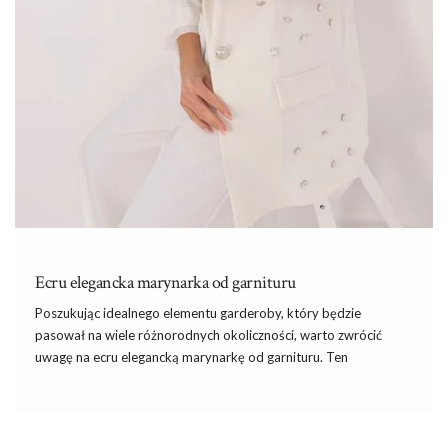
Ecru elegancka marynarka od garnituru
Poszukując idealnego elementu garderoby, który będzie
pasował na wiele różnorodnych okoliczności, warto zwrócić
uwagę na ecru elegancką marynarkę od garnituru. Ten
uniwersalny
i
czasem niedoceniany element garderoby może
stanowić podstawę wielu stylizacji – od biznesowych po te mniej
formalne. Ecru, będące subtelnym, eleganckim kolorem,
doskonale komponuje się z różnymi barwami oraz wzorami, co