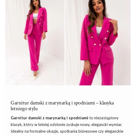
stylizować, by w pełni wyrazić swoją osobowość i unikalny gust.
Moda plus size jest coraz bardziej
dostępna dla
…
Garnitur damski z marynarką i spodniami – klasyka
letniego stylu
Garnitur
damski z marynarką
i
spodniami
to niezastąpiony
klasyk, który w letniej odsłonie zyskuje nowy, elegancki wymiar.
Idealny na formalne okazje, spotkania biznesowe czy eleganckie