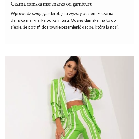
Czarna damska marynarka od garnituru
Wprowadź swoją garderobę na wyższy poziom – czarna
damska marynarka od garnituru.
Odzież damska
ma to do
siebie, że potrafi dosłownie przemienić osobę, która ją nosi.
Własny styl to coś, co definiuje nas jako unikalne jednostki, a
czarna damska marynarka od garnituru od marki ITALY MODA
jest częścią tej definiującej transformacji. Zachwyca swoim
niepowtarzalnym, klasycznym stylem, który bez problemu
wpisze się do Twojej codziennej garderoby. Doskonale sprawdzi
się
na co dzień
, na imprezy, na spacery po mieście – swobodą
stylu zdobywa tę różnorodność, która jest tak pożądana.
Czarna
…