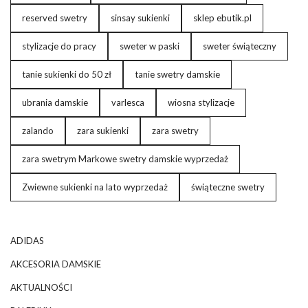
reserved swetry
sinsay sukienki
sklep ebutik.pl
stylizacje do pracy
sweter w paski
sweter świąteczny
tanie sukienki do 50 zł
tanie swetry damskie
ubrania damskie
varlesca
wiosna stylizacje
zalando
zara sukienki
zara swetry
zara swetrym Markowe swetry damskie wyprzedaż
Zwiewne sukienki na lato wyprzedaż
świąteczne swetry
ADIDAS
AKCESORIA DAMSKIE
AKTUALNOŚCI