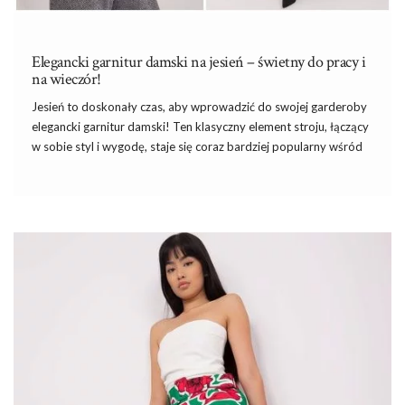
Elegancki garnitur damski na jesień – świetny do pracy i
na wieczór!
Jesień to doskonały czas, aby wprowadzić do swojej garderoby
elegancki
garnitur
damski! Ten klasyczny element stroju, łączący
w sobie styl i wygodę, staje się coraz bardziej popularny wśród
kobiet ceniących modę i elegancję. Jeśli chcesz dokup do niego
koszule klasyczne
, które włożysz pod marynarkę.
Elegancki
Garnitur damski
na jesień
to nie tylko symbol profesjonalizmu,
ale także wyraz wyrafinowanego gustu, idealny na chłodniejsze
dni i różnorodne okazje.
Kto wymyślił garnitury damskie? Historia
garnituru
Garnitury damskie
mają swoje korzenie w męskiej modzie, a ich
pierwsze próby adaptacji na kobiece …