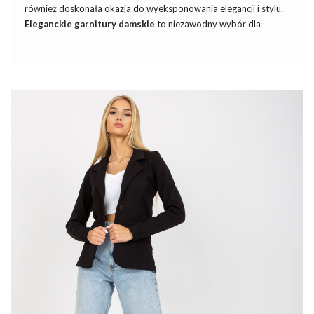
również doskonała okazja do wyeksponowania elegancji i stylu.
Eleganckie
garnitury damskie
to niezawodny wybór dla
kobiet, które pragną prezentować się szykownie i stylowo,
nawet w najgorętsze dni. W naszym artykule przyjrzymy się
najnowszym trendom w dziedzinie garniturów damskich na lato,
prezentując propozycje, które pozwolą Ci zachować elegancję i
świeżość w każdej letniej okazji!
Modny garnitur – skąd jest i kiedy wszedł
do mody damskiej?
Garnitur
, będący zbiorem dwóch lub więcej elementów odzieży,
takich jak marynarka, …