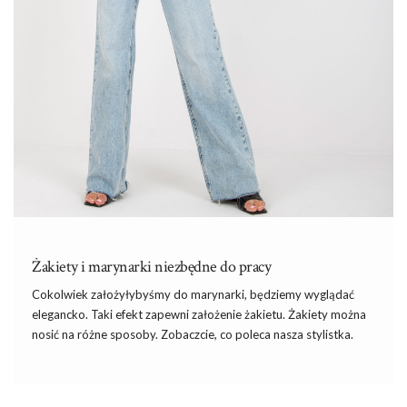
Żakiety i marynarki niezbędne do pracy
Cokolwiek założyłybyśmy do marynarki, będziemy wyglądać
elegancko. Taki efekt zapewni założenie żakietu. Żakiety można
nosić na różne sposoby. Zobaczcie, co poleca nasza stylistka.
Żakiet zagra pierwsze skrzypce
W zależności od tego, co chcemy podkreślić danego dnia,