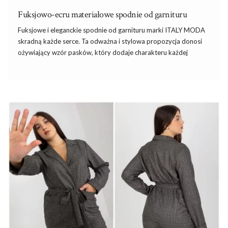
Fuksjowo-ecru materiałowe spodnie od garnituru
Fuksjowe
i
eleganckie spodnie
od garnituru marki ITALY
MODA
skradną każde serce. Ta odważna i stylowa propozycja donosi
ożywiający wzór pasków, który dodaje charakteru każdej
stylizacji. Te spodnie są doskonałe na każdą okazję – niezależnie
od tego, czy idziesz
do pracy
, na randkę, czy na imprezę.
Ponadto, spodnie są wyposażone w funkcjonalne kieszenie,
idealne do przechowywania małych rzeczy. Dodatkowym atutem
jest pasek, który zapewnia pełnię komfortu. Kolor fuksjowy
nadaje oryginalności i świeżości, dzięki czemu nigdy nie
pozostaniesz niezauważona. Gotowe rozwiązanie ze spodniami
w roli głównej to
garnitur damski
…