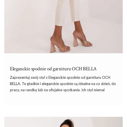
Eleganckie spodnie od garnituru OCH BELLA
Zaprezentuj swój styl z Eleganckie spodnie od garnituru OCH
BELLA. Te gładkie i eleganckie spodnie są idealne na co dzień,
do
pracy
, na randkę lub na oficjalne spotkanie. Ich styl niemal
spełnia wszystkie potrzeby, gdy chodzi o elegancję.
Spodnie są dostępne w jasnym, beżowym kolorze, co daje im
subtelną, ale zdecydowaną nutę klasy. Zapięcie na suwak i guziki
zapewnia wygodę, a dodatkowe kieszenie i pasek dodają
funkcjonalności.
Spodnie są wykonane z poliestru
– materiału