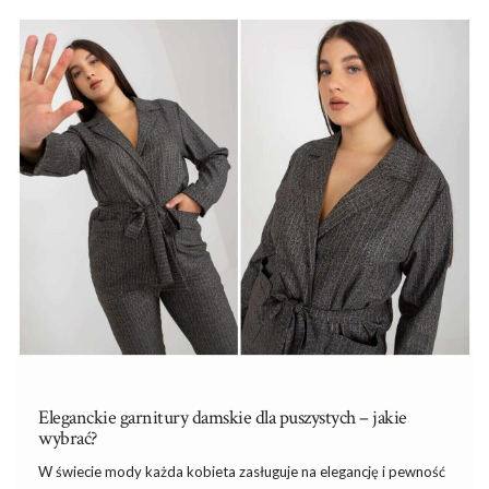
powinnyśmy zdecydować, jakie inne elementy stroju dobrać.
Żakiety
są stylizowane na męskich marynarkach. Kobiety, które
je noszą są odbierane przez otoczenie jako pewne siebie i
niezależne.
Żakiety
idealnie nadają się do noszenia w pracy.
Idealnie wpisują się w zasady dress code’u. Klienci i
współpracownicy odbierają nas przez pryzmat tego, jak
wyglądamy. Starajmy się …
Eleganckie garnitury damskie dla puszystych – jakie
wybrać?
W świecie mody każda kobieta zasługuje na elegancję i pewność