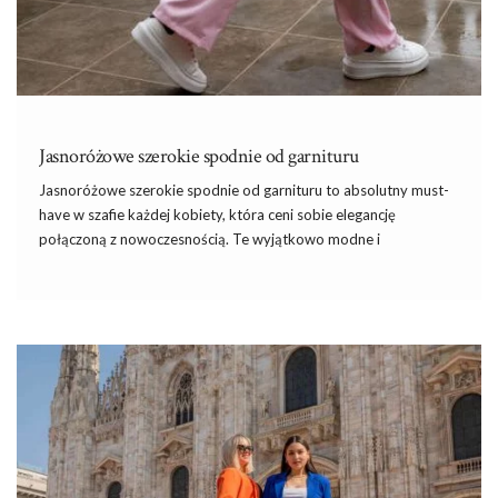
Jasnoróżowe szerokie spodnie od garnituru
Jasnoróżowe szerokie spodnie od garnituru to absolutny must-
have w szafie każdej kobiety, która ceni sobie elegancję
połączoną z nowoczesnością. Te wyjątkowo modne
i
komfortowe spodnie to idealny wybór na różnorodne okazje.
Wykonane z wysokiej jakości materiałów, zapewniają nie tylko
doskonały wygląd, ale i wygodę przez cały dzień.Nie od dziś
wiadomo, że szerokie spodnie doskonale podkreślają sylwetkę,
dodając stylizacjom lekkości i elegancji. Jasnoróżowy kolor
ożywia każdą stylizację i sprawia, że jest ona bardziej kobieca i
delikatna. Co więcej, te spodnie można łatwo połączyć z
wieloma innymi elementami garderoby, tworząc niezliczone …