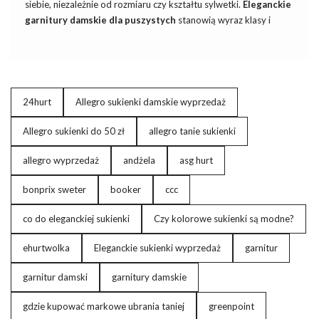
siebie, niezależnie od rozmiaru czy kształtu sylwetki.
Eleganckie
garnitury damskie
dla puszystych
stanowią wyraz klasy i
stylu, oferując nie tylko doskonałe dopasowanie, ale także
podkreślając unikalne piękno każdej kobiecej figury. W naszym
artykule przyjrzymy się, jak najnowsze trendy w modzie plus size
przenoszą elegancję do świata garniturów, stwarzając przestrzeń
dla kobiet o różnych kształtach i gustach modowych. Odkryjmy,
24hurt
Allegro sukienki damskie wyprzedaż
jak eleganckie komplety w dużych rozmiarów podkreślają
indywidualność, oferując zarazem komfort i pewność siebie.
Allegro sukienki do 50 zł
allegro tanie sukienki
allegro wyprzedaż
andżela
asg hurt
Eleganckie garnitury damskie dla
bonprix sweter
booker
ccc
puszystych –
co do eleganckiej sukienki
Czy kolorowe sukienki są modne?
…
ehurtwolka
Eleganckie sukienki wyprzedaż
garnitur
garnitur damski
garnitury damskie
gdzie kupować markowe ubrania taniej
greenpoint