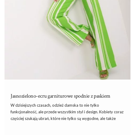
Jasnozielono-ecru garniturowe spodnie z paskiem
W dzisiejszych czasach, odzież damska to nie tylko
funkcjonalność, ale przede wszystkim styl
i
design. Kobiety coraz
częściej szukają ubrań, które nie tylko są wygodne, ale także
modne i eleganckie. Wśród takich propozycji nie można pominąć
spodni. Jest to element garderoby, który nigdy nie wychodzi z