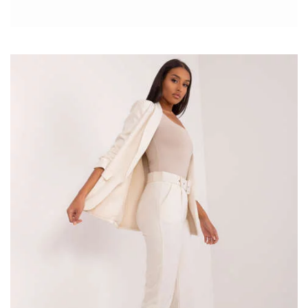
wieczory, letni
garnitur damski
łączy w sobie szyk i wygodę!
Dzięki lekkim, przewiewnym materiałom i jasnym kolorom, staje
się stylowym wyborem na ciepłe dni, podkreślając
profesjonalizm i pewność siebie każdej kobiety. W naszym
artykule przedstawimy najmodniejsze fasony i sposoby stylizacji
tego ponadczasowego stroju, który w letniej wersji zyskuje
wyjątkowy urok.
Kiedy garnitur damski z marynarką i
spodniami wszedł do łask?
Garnitur damski z
…