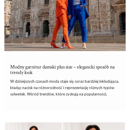
Modny garnitur damski plus size – elegancki sposób na
trendy look
W dzisiejszych czasach moda staje się coraz bardziej inkludująca,
kładąc nacisk na różnorodność i reprezentację różnych typów
sylwetek. Wśród trendów, które zyskują na popularności,
wyróżnia się
modny
garnitur
damski plus size
! Ten elegancki
zestaw nie tylko podkreśla indywidualny styl, ale również oferuje
komfort i pewność siebie każdej kobiecie, niezależnie od jej
rozmiaru. Przeanalizujmy, dlaczego modowe
garnitury damskie
plus size są idealnym wyborem na różne okazje i jak można je