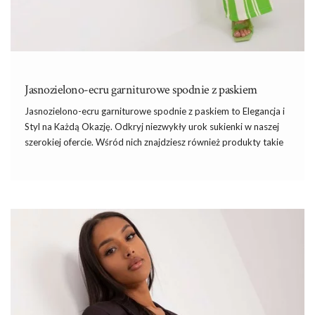
Jasnozielono-ecru garniturowe spodnie z paskiem
Jasnozielono-ecru garniturowe spodnie z paskiem
to Elegancja
i
Styl na Każdą Okazję. Odkryj niezwykły urok
sukienki
w naszej
szerokiej ofercie. Wśród nich znajdziesz również produkty takie
jak jasnozielono-ecru garniturowe spodnie z paskiem marki
ITALY
MODA
, które prezentują się wyjątkowo elegancko.
Niezależnie od okazji, spodnie te dodadzą Twojemu wyglądowi
klasy i wyjątkowego stylu. Wyróżniają się swoim
charakterystycznym paskowym wzorem, który z pewnością
przyciągnie wzrok i urozmaici Twoją garderobę. Oferujemy
produkty, które zostały stworzone z myślą o kobietach
ceniących sobie klasę i elegancję.
Najwyższa Jakość i Komfort –
Jasnozielono-ecru garniturowe