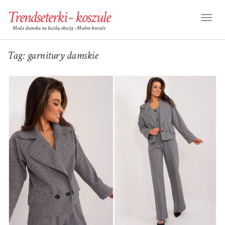
Trendseterki - koszule
Toggl
Moda damska na każdą okazję - Modne koszule
Naviga
Tag:
garnitury damskie