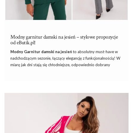
Modny garnitur damski na jesień – stylowe propozycje
od eButik.pl!
Modny
Garnitur
damski na jesień
to absolutny must-have w
nadchodzącym sezonie, łączący elegancję z funkcjonalnością! W
miarę jak dni stają się chłodniejsze, odpowiednio dobrany
garnitur nie tylko zapewnia ciepło, ale także dodaje stylu każdej
jesiennej stylizacji. Dobierz do nich od razu stylowe
płaszcze
długie
, które pięknie zwieńczą całość. W tym artykule
przyjrzymy się najnowszym trendom w garniturach damskich,
które będą królować na ulicach tej jesieni, i podpowiemy, jak
znaleźć idealny model, który będzie zarówno modny, jak i
praktyczny.
Kiedy powstał pierwszy garnitur damski?