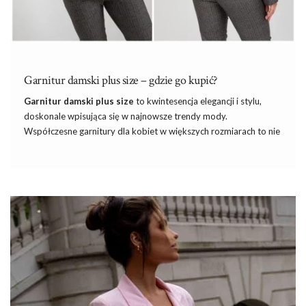
Garnitur damski plus size – gdzie go kupić?
Garnitur
damski plus size
to kwintesencja elegancji i stylu,
doskonale wpisująca się w najnowsze trendy mody.
Współczesne garnitury dla kobiet w większych rozmiarach to nie
tylko komfort, ale również pewność siebie i wyraz osobistego
stylu. Pod marynarkę kup też gładkie
t-shirty basic
z wysokiej
jakości bawełny. Projektanci coraz częściej sięgają po kroje,
które podkreślają atuty sylwetki, dbając jednocześnie o wygodę
i funkcjonalność. W tym artykule przyjrzymy się, dlaczego
garnitur damski
plus size to must-have w szafie każdej modnej
kobiety oraz jak wybrać idealny model, który sprawi, że będziesz
wyglądać
…