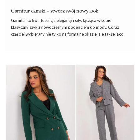
Garnitur damski – stwórz swój nowy look
Garnitur
to kwintesencja elegancji i siły, łącząca w sobie
klasyczny szyk z nowoczesnym podejściem do mody. Coraz
częściej wybierany nie tylko na formalne okazje, ale także jako
codzienny strój, garnitur stał się symbolem pewności siebie i
wyrafinowanego stylu. Niezależnie od tego, czy stawiasz na
minimalistyczny krój, czy odważne wzory połączone np. z
klasycznym t-shirtem z oferty
hurtowni t-shirtów basic
,
odpowiednio dobrany garnitur pozwoli Ci wyrazić swoją
osobowość i podkreślić profesjonalizm. W tym artykule
odkryjesz, jak wybrać idealny
garnitur damski
, który spełni
wszystkie Twoje oczekiwania.
Skąd w modzie
…