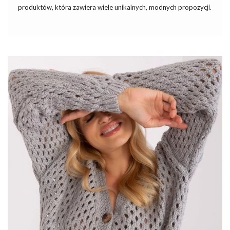
produktów, która zawiera wiele unikalnych, modnych propozycji.
Jednym z nich jest kobaltowy krótki sweter ze stójką dostępny
w sklepie eButik. Ten wyjątkowy model cechuje się nie tylko
pięknym, intensywnym kolorem, ale również praktycznym
krojem, który sprawdza się w wielu stylizacjach.
Zobacz też
w sklepach
internetowych
sukienki na wesele
inspirowane najnowszymi trendami dostosowane do potrzeb
nowoczesnych kobiet. Sukienka weselna w sezonie jesiennym
jest nie tylko elegancka, ale także przemyślana pod kątem
komfortu w …