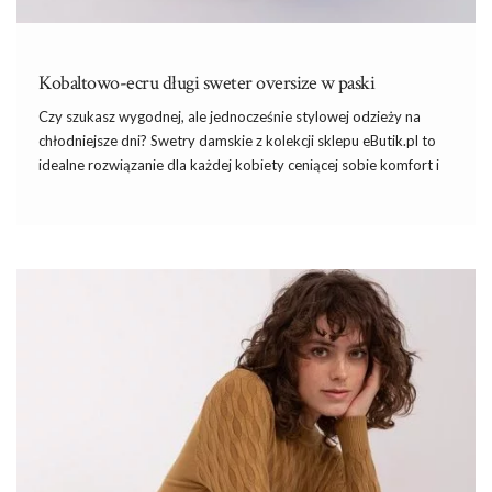
Kobaltowo-ecru długi sweter oversize w paski
Czy szukasz wygodnej, ale jednocześnie stylowej odzieży na
chłodniejsze dni?
Swetry damskie
z kolekcji sklepu eButik.pl to
idealne rozwiązanie dla każdej kobiety ceniącej sobie komfort
i
modny wygląd. W szczególności polecamy nowość w naszym
asortymencie – kobaltowo-ecru długi sweter oversize w paski,
który jest nie tylko ciepły, ale również niezwykle modny i
uniwersalny.
Przejrzyj już teraz różnorodne efektowne
sukienkie na wesele
,
by olśnić innych dopracowaną garderobą. Od czasu do czasu
każda kobieta ma okazję wybrać się jako gość na wesele do
rodziny lub znajomych. Wtedy szukamy zwykle nowej, …