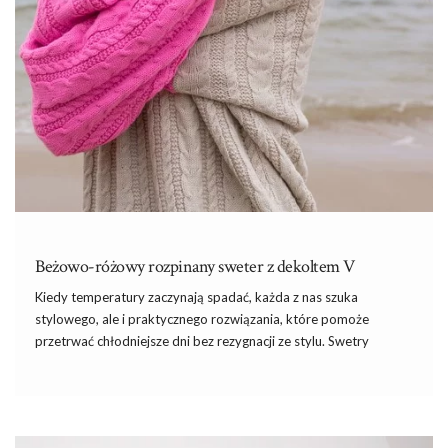
Beżowo-różowy rozpinany sweter z dekoltem V
Kiedy temperatury zaczynają spadać, każda z nas szuka
stylowego, ale i praktycznego rozwiązania, które pomoże
przetrwać chłodniejsze dni bez rezygnacji ze stylu.
Swetry
damskie
są właśnie takim elementem garderoby, który łączy w
sobie komfort, funkcjonalność i modny design. Wśród nich
szczególnie wyróżnia się beżowo-różowy rozpinany sweter z
dekoltem V, który znajdziesz na ebutik.pl . Zobacz więcej ofert