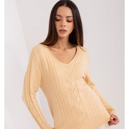
wysokiej jakości materiałów, gwarantuje nie tylko wygodę, ale
także trwałość i odporność na zniszczenia. Sweter posiada
delikatny, ażurowy wzór, który dodaje mu lekkości i subtelności,
sprawiając, że jest on zarówno …