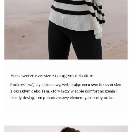
Ecru sweter oversize z okrągłym dekoltem
Podkreśl swój styl ubraniowy, wybierając
ecru sweter oversize
z okrągłym dekoltem
, który łączy w sobie komfort noszenia i
trendy desing. Ten ponadczasowy element garderoby od lat
cieszy się nieustanną popularnością, a jego uniwersalność
sprawia, że możesz go nosić na wiele różnych okazji. W
butik
online, czyli eButik.pl
znajdziesz damską odzież, która
ostatnimi czas stała się bardzo popularne. Nic dziwnego, w
końcu
ubrania
BASIC
są gładkie i mają klasyczne fasony, więc