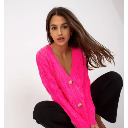
modnej odzieży w
sklepach
internetowych.
Beżowo-różowy rozpinany sweter z
dekoltem V – Must-have tej jesieni!
Sweter ten to doskonała propozycja dla kobiet ceniących sobie
zarówno elegancję, jak i wygodę.
Dekolt
w kształcie …