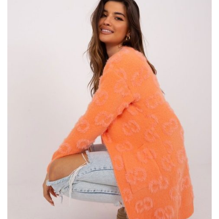
są idealną bazą do tworzenia stylizacji.
Ecru sweter oversize z okrągłym dekoltem
z eButik
Niezależnie od tego, czy …