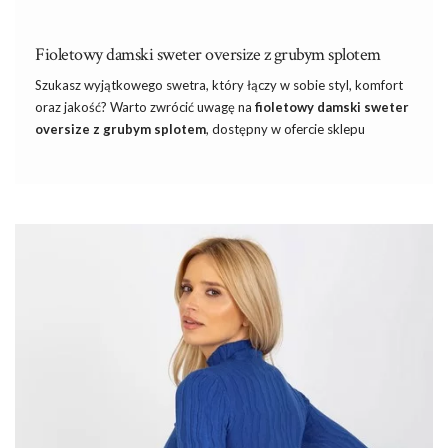
Fioletowy damski sweter oversize z grubym splotem
Szukasz wyjątkowego swetra, który łączy w sobie styl, komfort
oraz jakość? Warto zwrócić uwagę na
fioletowy damski sweter
oversize z grubym splotem
, dostępny w ofercie sklepu
internetowego eButik.pl. Wykonany z miękkiej i wytrzymałej
przędzy, ten sweter to doskonały wybór na chłodniejsze dni,
kiedy pragniesz czuć się ciepło i przytulnie, jednocześnie nie
rezygnując z eleganckiego wyglądu.
Znajdź modna
sukieneczka na wesele
na każdą figurę.
Czytając naszego
bloga
na pewno będziecie na bieżąco ze
wszystkimi modnymi tendencjami. Z naszą pomocą Wasze
stylizacje nie przejdą niezauważone.
Fioletowy damski sweter oversize z
…