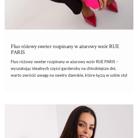
Fluo różowy sweter rozpinany w ażurowy wzór RUE
PARIS
Fluo różowy sweter rozpinany w ażurowy wzór RUE PARIS –
wyszukując idealnych części garderoby na chłodniejsze dni,
warto zwrócić uwagę na swetry damskie, które łączą w sobie styl
i komfort noszenia. Kiedy temperatura zaczyna spadać,
odpowiednio dobrany sweter może nie tylko ogrzać, ale także
dodać stylizacji wyjątkowego charakteru.
Sklep
internetowy
eButik.pl oferuje szeroki wybór
swetrów
, wśród których każda
kobieta znajdzie coś dla siebie.
Dostępne w bogatej gamie fasonów, kolorów i
materiałów,
bluzki damkie
pozwalają wyrazić indywidualny styl
każdej kobiety. Zobacz nasze
bluzki damskie
wybierz idealny