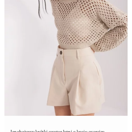
Janobeżowy krótki sweter letni o kroju oversize