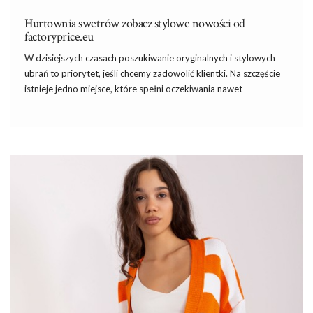
Hurtownia swetrów zobacz stylowe nowości od
factoryprice.eu
W dzisiejszych czasach poszukiwanie oryginalnych i stylowych
ubrań to priorytet, jeśli chcemy zadowolić klientki. Na szczęście
istnieje jedno miejsce, które spełni oczekiwania nawet
najbardziej wymagających klientów –
hurtownia
swetrów
FactoryPrice.eu
. To miejsce, gdzie można znaleźć najświeższe
trendy, wysoką jakość i konkurencyjne ceny. Jeśli chcesz
odświeżyć swoją garderobę i dodać jej nowoczesności,
FactoryPrice.eu to
hurtownia odzieży
, na którą warto zwrócić
uwagę!
Najnowsze trendy w świecie swetrów
Zacznijmy jednak od najważniejszego, czyli trendów, które
poleca
hurtownia swetrów
. Wielu z nas uwielbia swetry ze
względu na ich uniwersalność i
…