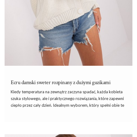
Ecru damski sweter rozpinany z dużymi guzikami
Kiedy temperatura na zewnątrz zaczyna spadać, każda kobieta
szuka stylowego, ale
i
praktycznego rozwiązania, które zapewni
ciepło przez cały dzień. Idealnym wyborem, który spełni obie te
funkcje, jest swetry damskie znalezione na ebutik.pl. Wyjątkowy
model, jakim jest ecru damski sweter rozpinany z dużymi
guzikami, świetnie sprawdzi się w wielu jesiennych i zimowych
stylizacjach.