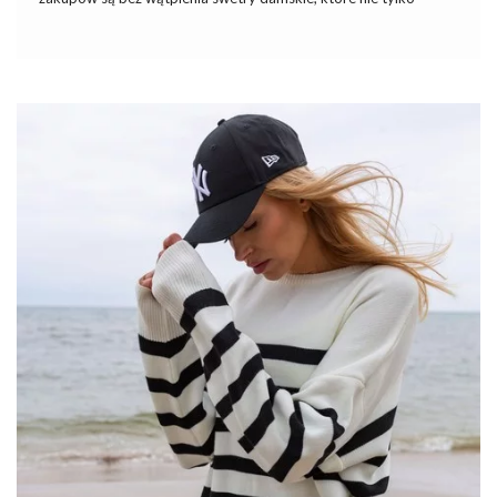
chronią przed chłodem, ale również dodają stylu każdej stylizacji.
W szczególności model biało-różowy damski sweter oversize w
paski, dostępny na eButik.pl, zasługuje na uwagę ze względu na
swoją wyjątkową estetykę i funkcjonalność. Zobacz
sukienkie
na wesele
inspirowane najnowszymi trendami dostosowane do
potrzeb nowoczesnych kobiet. Sukienka weselna w sezonie
jesiennym jest nie tylko elegancka, ale także przemyślana pod
kątem komfortu w zmiennej pogodzie. Jaką …