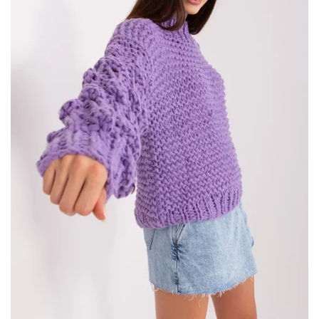
wzór i krój …