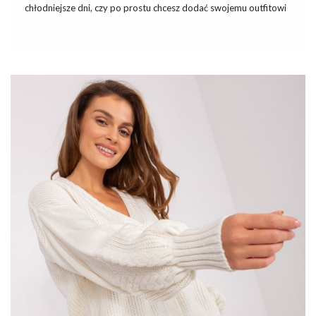
chłodniejsze dni, czy po prostu chcesz dodać swojemu outfitowi
odrobinę elegancji, idealnie dopasowany sweter jest kluczowy.
Dlatego właśnie
swetry damskie
z naszej oferty, jak
pomarańczowo-biały luźny
kardigan
w paski, cieszą się taką
popularnością.
W sklepie internetowym eButik.pl spełniają się Wasze
najpiękniejsze sny – tanie
i
modne
sukienki na różne okazje
.
Takie
sukienki
, które kosztują raptem kilkadziesiąt złotych, a
nawet jeśli kupisz trzy sztuki, to zmieścisz się w 100 PLN. …