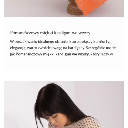
Pomarańczowy miękki kardigan we wzory
W poszukiwaniu idealnego ubrania, które połączy komfort z
elegancją, warto zwrócić uwagę na kardigany. Szczególnie model
jak
Pomarańczowy miękki
kardigan
we wzory
, który łączy w
sobie oryginalny design z wysokiej jakości materiałami. To
doskonały wybór dla każdej kobiety ceniącej sobie styl
i
wygodę. Ten rodzaj odzieży jest nie tylko praktyczny, ale
również bardzo modny.
Szukając idealnego partnera, niezwykle istotne jest znalezienie
dostawcy, który nie tylko oferuje różnorodne i modowe kolekcje,
ale także gwarantuje konkurencyjne ceny, wysoką jakość
produktów oraz profesjonalną obsługę klienta. Odkryj zatem
jaka jest
najlepsza hurtownia
…