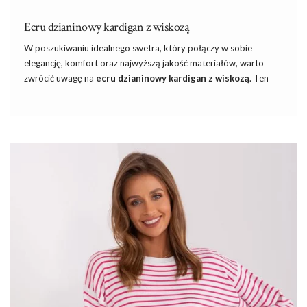
Ecru dzianinowy kardigan z wiskozą
W poszukiwaniu idealnego swetra, który połączy w sobie
elegancję, komfort oraz najwyższą jakość materiałów, warto
zwrócić uwagę na
ecru dzianinowy kardigan z wiskozą
. Ten
niezwykle stylowy element garderoby to must-have każdej
kobiety ceniącej sobie wyrafinowany styl i wygodę. Niezależnie
od pory roku, sweter ten zachwyca swoją uniwersalnością i
potrafi dostosować się do różnorodnych stylizacji.
W Butik każda klientka może znaleźć
sukienke
, która idealnie
odzwierciedli jej styl i osobowość, jednocześnie podkreślając jej
naturalne piękno i elegancję. W tym roku to właśnie
czerwona
sukienka
będzie twoim wyborem, ale jeszcze …