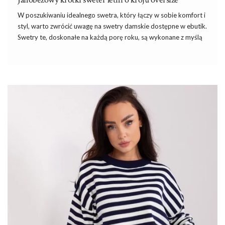
W poszukiwaniu idealnego swetra, który łączy w sobie komfort i
styl, warto zwrócić uwagę na
swetry damskie
dostępne w ebutik.
Swetry te, doskonałe na każdą porę roku, są wykonane z myślą
o kobietach, które cenią sobie zarówno funkcjonalność, jak i
modny design. Jednym z perełek kolekcji jest Janobeżowy krótki
sweter letni o kroju oversize, który idealnie wpisuje się w
aktualne trendy modowe.
W naszym sklepie znajdziesz różnorodne fasony
swetrów
, od
klasycznych po modne wzory, które zapewnią Ci nie tylko
wygodę, ale także świetny wygląd. Polecamy na chłodniejsze
dni: …