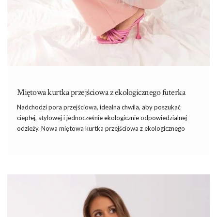
Miętowa kurtka przejściowa z ekologicznego futerka
Nadchodzi pora przejściowa, idealna chwila, aby poszukać
ciepłej, stylowej
i
jednocześnie ekologicznie odpowiedzialnej
odzieży. Nowa miętowa kurtka przejściowa z ekologicznego
futerka dostępna w hurtownia kurtek na factoryprice.eu to
idealna propozycja dla każdej kobiety, która ceni sobie zarówno
komfort, jak i modny wygląd.
Miętowa kurtka przejściowa z
ekologicznego futerka