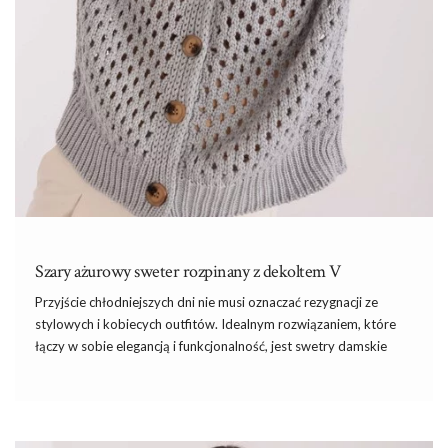
Szary ażurowy sweter rozpinany z dekoltem V
Przyjście chłodniejszych dni nie musi oznaczać rezygnacji ze
stylowych i kobiecych outfitów. Idealnym rozwiązaniem, które
łączy w sobie elegancją i funkcjonalność, jest
swetry damskie
oferowane przez ebutik.pl. Dzięki bogatej ofercie każda kobieta
znajdzie coś dla siebie, niezależnie od swojego stylu czy okazji.
Prezentowany szary ażurowy sweter rozpinany z dekoltem V to
prawdziwy must-have w szafie każdej kobiety. Wykonany z