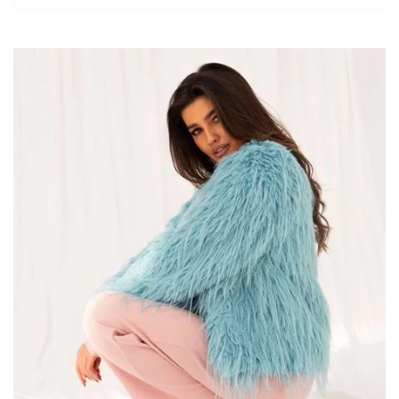
łączą w sobie funkcjonalność i trendy wygląd. Jednym z takich
produktów jest granatowo-ecru sweter oversize z rozcięciami,
który jest nie tylko ciepły, ale także niezwykle modny.
Porady stylistki:
rodzaje dekoltów w sukienkach
– nadają
sukience charakter i sprawiają, że strój wygląda bardziej
elegancko, romantycznie, zmysłowo lub casualowo!
Granatowo-ecru sweter oversize z
rozcięciami – Modny Wybór na
Chłodniejsze Dni
Granatowo-ecru …