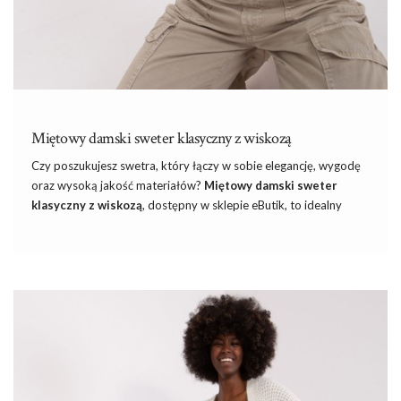
Miętowy damski sweter klasyczny z wiskozą
Czy poszukujesz swetra, który łączy w sobie elegancję, wygodę
oraz wysoką jakość materiałów?
Miętowy damski sweter
klasyczny z wiskozą
, dostępny w sklepie eButik, to idealny
wybór dla każdej kobiety ceniącej sobie styl oraz komfort
noszenia. Ten niezwykły sweter to przykład jak klasyczne kroje
mogą zostać ożywione dzięki wyrazistym, modnym kolorom i
dodatkowi wiskozy. Wiskoza nadaje materiałowi niezwykłą
miękkość i delikatność. Sprawdź naszą ofertę na swetry damskie
i wybierz coś dla siebie! Nie tylko miętowy klasyczny, ale całą
gamę wielobarwnych oraz unikalnych modeli, które z pewnością
podkreślą Twoją indywidualność …