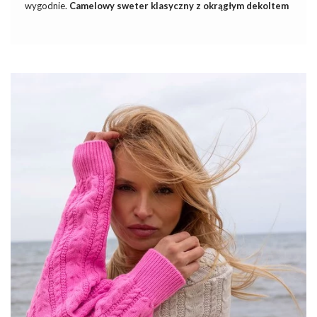
wygodnie.
Camelowy sweter klasyczny z okrągłym dekoltem
to ponadczasowy element garderoby, który łączy w sobie
elegancję i komfort noszenia. Sweter ten, dostępny w hurtowni
swetrów
, to znakomity wybór na różne okazje – zarówno te
mniej formalne, jak i te wymagające eleganckiego stroju.
Wchodząc w okres chłodniejszych dni, swetry stają się
nieodzownym elementem damskiej garderoby. Nie tylko
zapewniają ciepło, ale także dodają stylu każdej jesiennej i
zimowej stylizacji. Właśnie teraz nasza
hurtownia
…