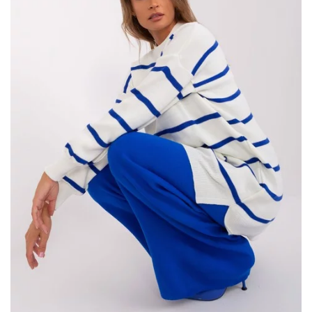
Zalety tej kurtki są wielorakie. Przede wszystkim, użyte w niej
ekologiczne futerko nie tylko pięknie prezentuje się na tle
miętowego materiału, ale także stanowi przyjazną dla
środowiska opcję. Modny odcień mięty świetnie komponuje się z
wieloma elementami garderoby, co sprawia, …