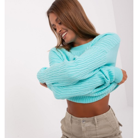
Szczegóły takie jak
hafty
, koronki, marszczenia czy ozdobne
aplikacje mogą dodać
sukienkom
elegancji i uroku. Pamiętaj
jednak, żeby nie przesadzić z ilością ozdób, aby nie przyćmić
naturalnego piękna Twojego i Twojej sukienki. Eleganckie
damskie sukienki …