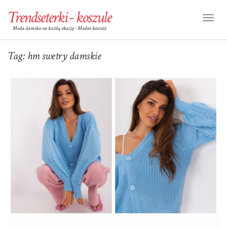
Trendseterki - koszule
Toggl
Moda damska na każdą okazję - Modne koszule
Naviga
Tag:
hm swetry damskie