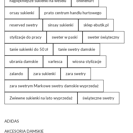
najpiękniejsze sukienki na weselu
onlinehurt
orsay sukienki
prato centrum handlu hurtowego
reserved swetry
sinsay sukienki
sklep ebutik.pl
stylizacje do pracy
sweter w paski
sweter świąteczny
tanie sukienki do 50 zł
tanie swetry damskie
ubrania damskie
varlesca
wiosna stylizacje
zalando
zara sukienki
zara swetry
zara swetrym Markowe swetry damskie wyprzedaż
Zwiewne sukienki na lato wyprzedaż
świąteczne swetry
ADIDAS
AKCESORIA DAMSKIE