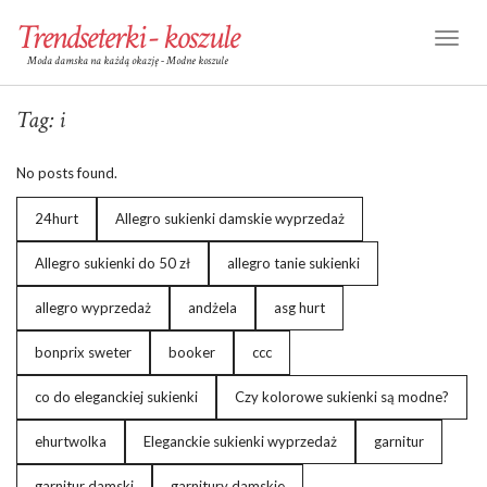
Trendseterki - koszule
Toggl
Moda damska na każdą okazję - Modne koszule
Naviga
Tag:
i
No posts found.
24hurt
Allegro sukienki damskie wyprzedaż
Allegro sukienki do 50 zł
allegro tanie sukienki
allegro wyprzedaż
andżela
asg hurt
bonprix sweter
booker
ccc
co do eleganckiej sukienki
Czy kolorowe sukienki są modne?
ehurtwolka
Eleganckie sukienki wyprzedaż
garnitur
garnitur damski
garnitury damskie