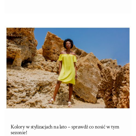
podczas letnich miesięcy, ale także w innych porach roku. Prosta
forma i klasyczny design sprawiają, że są doskonałym
rozwiązaniem nie tylko dla miłośniczek mody, ale także dla tych,
które cenią sobie wygodę i funkcjonalność w codziennym
ubraniu. Krótkie spodenki basic, które oferuje
hurtownia
spodenek basic
to nie tylko element letniej garderoby, ale
również wszechstronny element, który można stylizować na
wiele różnych sposobów, dostosowując do aktualnych trendów
czy …
Kolory w stylizacjach na lato – sprawdź co nosić w tym
sezonie!