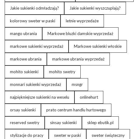
Jakie sukienki odmładzają?
Jakie sukienki wyszczuplają?
kolorowy sweter w paski
letnie wyprzedaże
mango ubrania
Markowe bluzki damskie wyprzedaż
markowe sukienki wyprzedaż
Markowe sukienki włoskie
markowe ubrania
markowe ubrania wyprzedaż
mohito sukienki
mohito swetry
monnari sukienki wyprzedaż
msngr
najpiękniejsze sukienki na weselu
onlinehurt
orsay sukienki
prato centrum handlu hurtowego
reserved swetry
sinsay sukienki
sklep ebutik.pl
stylizacje do pracy
sweter w paski
sweter świąteczny