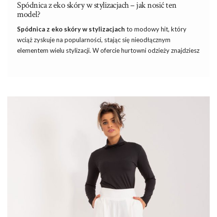
Spódnica z eko skóry w stylizacjach – jak nosić ten
model?
Spódnica z eko skóry w stylizacjach
to modowy hit, który
wciąż zyskuje na popularności, stając się nieodłącznym
elementem wielu stylizacji. W ofercie hurtowni odzieży znajdziesz
szeroki wybór tych efektownych spódnic, które doskonale
wpisują się zarówno w eleganckie, jak i casualowe zestawienia.
Dzięki różnorodności fasonów i kolorów, spódnice z eko skóry
pozwalają na tworzenie niepowtarzalnych, modnych outfitów na
każdą okazję. Zapraszamy do odkrycia najnowszych trendów i
inspiracji stylizacyjnych, które sprawią, że spódnica z eko skóry
stanie się ulubionym elementem Twojej garderoby.
Spódnica z eko skóry w stylizacjach –
historia
…