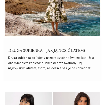
DŁUGA SUKIENKA – JAK JĄ NOSIĆ LATEM?
Długa sukienka,
to jeden z najgorętszych hitów tego lata! Jest
ona symbolem kobiecości, lekkości oraz swobody! Jej
największym atutem jest to, że idealnie pasuje do kobiet bez
względy na wzrost i figurę. Są one świetnym rozwiązaniem
podczas letnich wesel, imprez, festiwali, jak również spotkań!
Chciałabyś wiedzieć, jaki model wybrać na konkretną okazję
oraz na które postawić dodatki? Przeczytaj podpowiedzi, które
przygotowaliśmy dla Ciebie!
Historia długich sukienek w pigułce