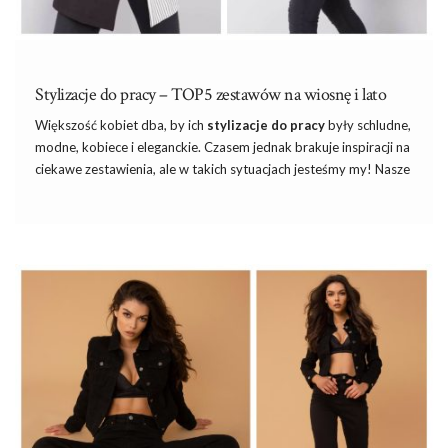
Stylizacje do pracy – TOP5 zestawów na wiosnę i lato
Większość kobiet dba, by ich
stylizacje do pracy
były schludne,
modne, kobiece i eleganckie. Czasem jednak brakuje inspiracji na
ciekawe zestawienia, ale w takich sytuacjach jesteśmy my! Nasze
stylistki czują się jak ryba w wodzie, jeśli mowa o trendach mody
damskiej. Dlatego dziś podpowiemy Wam, które
stylizacje do
pracy na wiosnę
warto uwzględnić w swojej garderobie.
Dodam, że zaproponowane dziś outfity to kwintesencja kobiecej
klasy i stylu i z pewnością przypadną Ci do gustu. Co więcej,
większość ubrań znajdziesz w naszej kolekcji papilion.pl i od razu
skomponujesz look (jak …