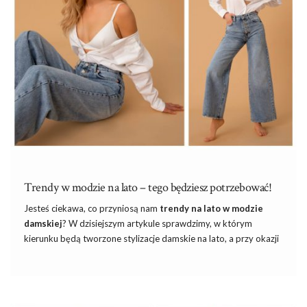
Co to znaczy, że ktoś ubiera się klasycznie? Czy pierwsze …
Trendy w modzie na lato – tego będziesz potrzebować!
Jesteś ciekawa, co przyniosą nam
trendy na lato
w modzie
damskiej
? W dzisiejszym artykule sprawdzimy, w którym
kierunku będą tworzone stylizacje damskie na lato, a przy okazji
poruszymy nawet najbardziej szczegółowe kwestie ubioru
kobiet. Podpowiemy Wam, które elementy garderoby pozwolą
uzyskać oryginalne outfity ociekające trendami rodem ze
światowych wybiegów mody pokroju Dior’a czy Alexandra