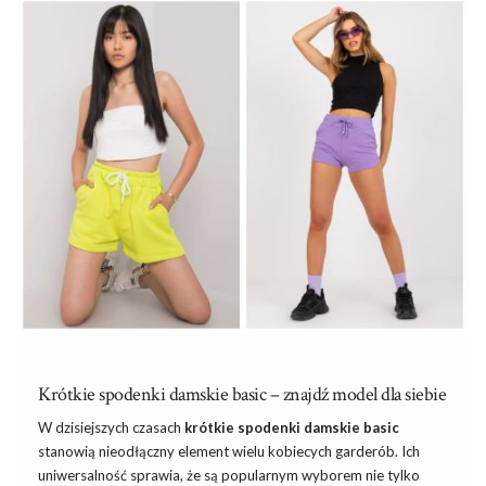
McQueen’a. Oczywiście, nasze stylistki zadbały o to, by całość
zaprezentowana była w przystępnej odsłonie, czyli na kieszeń
każdej z Was. Jesteś ciekawa?
Najgorętsze trendy na lato
Nie będę trzymała Was dłużej w niepewności – …
Krótkie spodenki damskie basic – znajdź model dla siebie
W dzisiejszych czasach
krótkie spodenki
damskie
basic
stanowią nieodłączny element wielu kobiecych garderób. Ich
uniwersalność sprawia, że są popularnym wyborem nie tylko