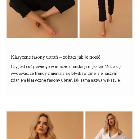
Klasyczne fasony ubrań – zobacz jak je nosić
Czy jest coś pewnego w modzie damskiej i męskiej? Może się
wydawać, że trendy zmieniają się błyskawiczne, ale naszym
zdaniem
klasyczne fasony ubrań
, jak sama nazwa wskazuje,
nieustannie będą pojawiać się w każdym sezonie. Właśnie
dlatego warto je mieć, bo choć mają swoje lepsze i gorsze
momenty, to będą zawsze pomocne w tworzeniu choćby bazy
stylizacji na codzienne wyjścia. Dziś sprawdzimy,
które
klasyczne fasony ubrań są modne wiosną
i jak ciekawie je
stylizować. Zapraszam!
Klasyczne, czyli nudne? Absolutnie!