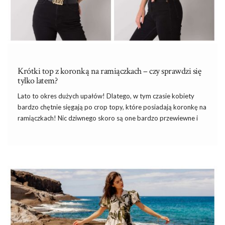
Krótki top z koronką na ramiączkach – czy sprawdzi się
tylko latem?
Lato to okres dużych upałów! Dlatego, w tym czasie kobiety
bardzo chętnie sięgają po crop topy, które posiadają koronkę na
ramiączkach! Nic dziwnego skoro są one bardzo przewiewne i
dodają ochłody dla całego ciała! Ważnym aspektem jest to, że
są one świetnym rozwiązaniem nie tylko latem! Chcesz
dowiedzieć się, jak stylizować
krótki top z koronką
oraz na jaką
porę roku będzie on idealny? W takim razie przeczytaj nasze
podpowiedzi!
Krótki top z koronką tylko na lato?
Zastanawiasz się, czy
krótki top z koronką na lato
sprawdzi się
również w
…