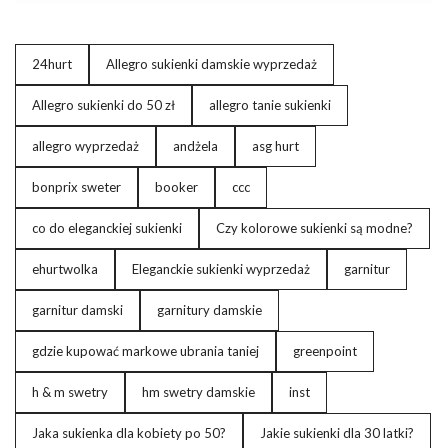
powinien być elegancki, odpowiednio poważny, ale jednocześnie
pokazać pewność siebie i profesjonalizm. Na takie wydarzenie
warto postawić na wyważoną stylizację, która połączy klasyczne
24hurt
Allegro sukienki damskie wyprzedaż
elementy z nowoczesnymi akcentami. W tym artykule
przedstawimy, jak skomponować idealną stylizację na komisję
Allegro sukienki do 50 zł
allegro tanie sukienki
śledczą, bazując na wyjątkowej ecru-czarnej marynarce w …
allegro wyprzedaż
andżela
asg hurt
bonprix sweter
booker
ccc
co do eleganckiej sukienki
Czy kolorowe sukienki są modne?
ehurtwolka
Eleganckie sukienki wyprzedaż
garnitur
garnitur damski
garnitury damskie
gdzie kupować markowe ubrania taniej
greenpoint
h & m swetry
hm swetry damskie
inst
Jaka sukienka dla kobiety po 50?
Jakie sukienki dla 30 latki?