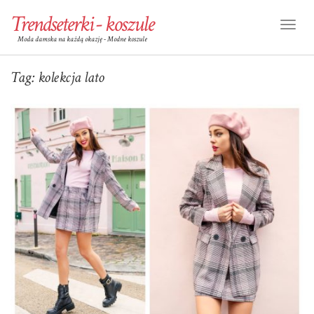
Trendseterki - koszule
Toggl
Moda damska na każdą okazję - Modne koszule
Naviga
Tag:
kolekcja lato