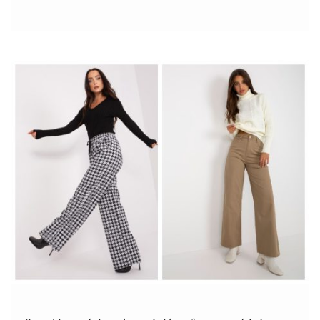
elegancki zestaw.
Dzianinowa sukienka i elegancki zestaw
Dzianinowa sukienka nie kojarzy się z klasyką, a nam zależy
właśnie na tym, by stworzyć
elegancki zestaw
. Czy taki strój
może być wygodny? Jeśli znajdzie się w nim miejsce na
dzianinową sukienkę, na pewno uda nam się to zrobić.
Dzianinowa sukienka
, którą chcemy Wam dziś zaproponować
ma …