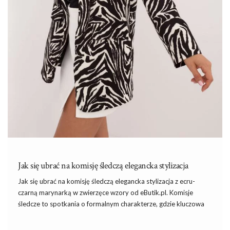
Jak się ubrać na komisję śledczą elegancka stylizacja
Jak się ubrać na komisję śledczą elegancka stylizacja z ecru-
czarną marynarką w zwierzęce wzory od eButik.pl. Komisje
śledcze to spotkania o formalnym charakterze, gdzie kluczowa
jest nie tylko treść wypowiedzi, ale także sposób, w jaki się
prezentujemy. W takich okolicznościach ubiór pełni istotną rolę –