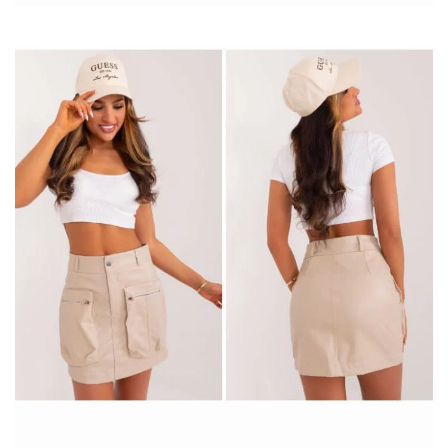
damskich
czy elegancką bluzkę z krótkim rękawem,
bluzeczki
w kwiaty
są idealnym wyborem na każdą okazję, od codziennych
spacerów po letnie imprezy.
Motyw kwiatowy w modzie – kobiece
desenie na odzieży
Motyw kwiatowy od dawna jest klasykiem w modzie, który
niezmiennie powraca każdego lata, przynosząc …