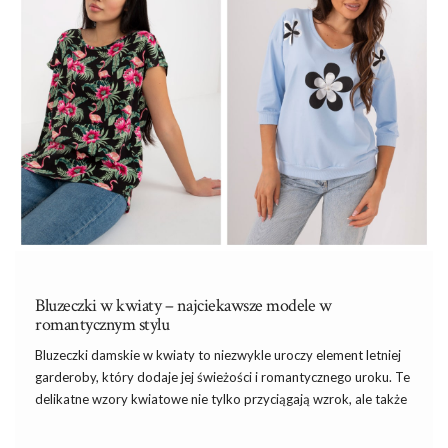
Długa sukienka damska
zaczęła przekształcać się podczas
wojny, ponieważ niepraktyczna dla pań długość została znacznie
skrócona! Natomiast po zakończeniu wojny, nadal …
Bluzeczki w kwiaty – najciekawsze modele w
romantycznym stylu
Bluzeczki damskie w kwiaty to niezwykle uroczy element letniej
garderoby, który dodaje jej świeżości i romantycznego uroku. Te
delikatne wzory kwiatowe nie tylko przyciągają wzrok, ale także
doskonale podkreślają letnią atmosferę. Bez względu na to, czy
wybierasz lekką koszulkę na ramiączkach z
hurtowni topów