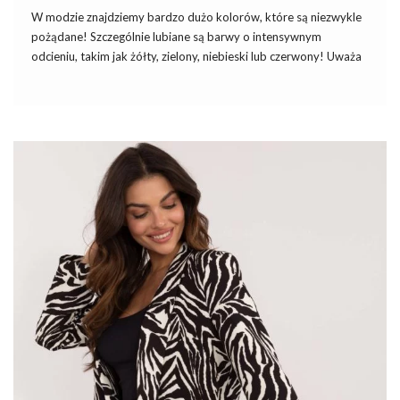
W modzie znajdziemy bardzo dużo kolorów, które są niezwykle
pożądane! Szczególnie lubiane są barwy o intensywnym
odcieniu, takim jak żółty, zielony, niebieski lub czerwony! Uważa
się je za absolutny must have w letnich outfitach! Dlatego, że
potrafią one nadać całemu lookowi niebywałego smaku! Chcesz
wiedzieć, jak łączyć intensywne
kolory w stylizacjach na lato
oraz, na jakie barwy postawić? W takim razie przeczytaj nasz
artykuł!
Niebieski kolor stylizacjach na lato –
w biurze?
Niebieski kolor w stylizacjach na lato
kojarzony jest głównie z
symbolem uczciwości i czystości! Dlatego bardzo chętnie
…