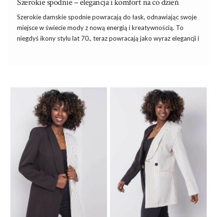
Szerokie spodnie – elegancja i komfort na co dzień
Szerokie
damskie spodnie
powracają do łask, odnawiając swoje
miejsce w świecie mody z nową energią
i
kreatywnością. To
niegdyś ikony stylu lat 70., teraz powracają jako wyraz elegancji i
swobody, zachęcając do odkrywania nowych możliwości w
kreowaniu wyjątkowych looków. W dzisiejszym artykule
przenikniemy przez świat szerokich spodni, zgłębiając ich
historię, wszechstronność stylową oraz tajniki tworzenia
modnych stylizacji z tym unikalnym elementem garderoby.
Odkryjmy razem, dlaczego
szerokie spodnie
stały się
ponownie niezbędnym elementem w szafie każdej kobiety,
zdolnym podkreślić indywidualność i wygodę w jednym.
Modne szerokie spodnie damskie wracają
w
…