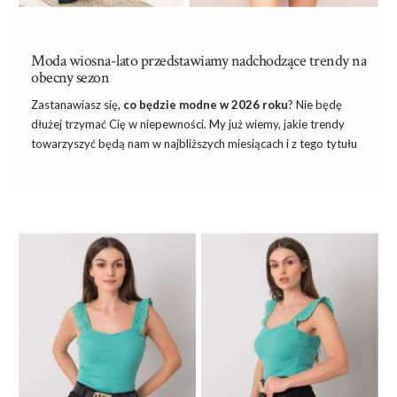
Moda wiosna-lato przedstawiamy nadchodzące trendy na
obecny sezon
Zastanawiasz się,
co będzie modne
w 2026 roku
? Nie będę
dłużej trzymać Cię w niepewności. My już wiemy, jakie
trendy
towarzyszyć będą nam w najbliższych miesiącach
i
z tego tytułu
przygotowałam szczegółowy opis, który wszystko Ci wyłoży.
Moda wiosna-lato
zapowiada się być jednym z najbardziej
owocowych, kolorowych, żywiołowych i fantazyjnych sezonów,
jaki kiedykolwiek mieliśmy szansę przeżyć. Mam nadzieję, że
jesteś na to gotowa, bo dużo się dzieje. Zapraszam!
Najmodniejsze kolory na wiosnę – co
będze mdne w 2026 roku?
Chyba każda kobieta bardziej lub mniej przywiązana jest do …