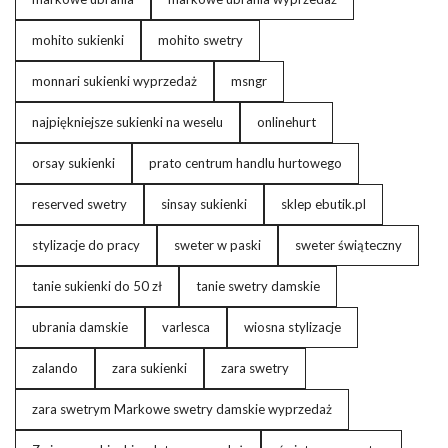
mohito sukienki
mohito swetry
monnari sukienki wyprzedaż
msngr
najpiękniejsze sukienki na weselu
onlinehurt
orsay sukienki
prato centrum handlu hurtowego
reserved swetry
sinsay sukienki
sklep ebutik.pl
stylizacje do pracy
sweter w paski
sweter świąteczny
tanie sukienki do 50 zł
tanie swetry damskie
ubrania damskie
varlesca
wiosna stylizacje
zalando
zara sukienki
zara swetry
zara swetrym Markowe swetry damskie wyprzedaż