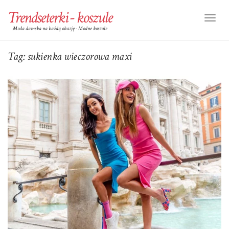
Trendseterki - koszule
Toggl
Moda damska na każdą okazję - Modne koszule
Naviga
Tag:
sukienka wieczorowa maxi