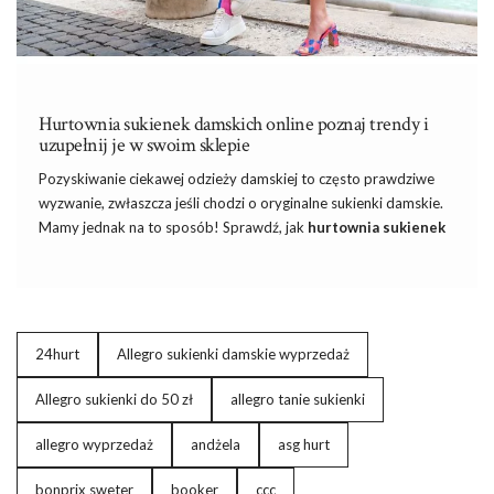
Hurtownia sukienek damskich online poznaj trendy i
uzupełnij je w swoim sklepie
Pozyskiwanie ciekawej odzieży damskiej to często prawdziwe
wyzwanie, zwłaszcza jeśli chodzi o oryginalne sukienki damskie.
Mamy jednak na to sposób! Sprawdź, jak
hurtownia
sukienek
damskich online
może być realnym wsparciem dla prowadzenia
Twojego biznesu.
Z pewnością każdy przedsiębiorca z branży modowej wie, jak
ważną rzeczą jest śledzenie modowych trendów. Bez tego
24hurt
Allegro sukienki damskie wyprzedaż
trudno wyobrazić sobie możliwość odniesienia biznesowego
sukcesu, zwłaszcza obecnie, gdy konkurencja na rynku jest tak
Allegro sukienki do 50 zł
allegro tanie sukienki
duża. Bardzo istotną rolę, jeśli chodzi o rozwój Twojej marki
może odegrać
hurtownia sukienek damskich online na nowy
allegro wyprzedaż
andżela
asg hurt
sezon
. Jeśli zdecydujesz się …
bonprix sweter
booker
ccc