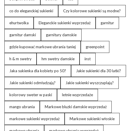
co do eleganckiej sukienki
Czy kolorowe sukienki są modne?
ehurtwolka
Eleganckie sukienki wyprzedaż
garnitur
garnitur damski
garnitury damskie
gdzie kupować markowe ubrania taniej
greenpoint
h & m swetry
hm swetry damskie
inst
Jaka sukienka dla kobiety po 50?
Jakie sukienki dla 30 latki?
Jakie sukienki odmładzają?
Jakie sukienki wyszczuplają?
kolorowy sweter w paski
letnie wyprzedaże
mango ubrania
Markowe bluzki damskie wyprzedaż
markowe sukienki wyprzedaż
Markowe sukienki włoskie
markowe ubrania
markowe ubrania wyprzedaż