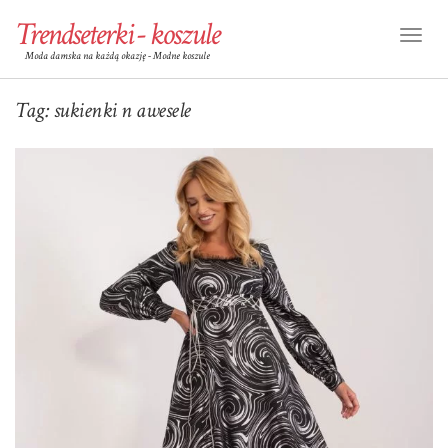
Trendseterki - koszule
Toggl
Moda damska na każdą okazję - Modne koszule
Naviga
Tag:
sukienki n awesele