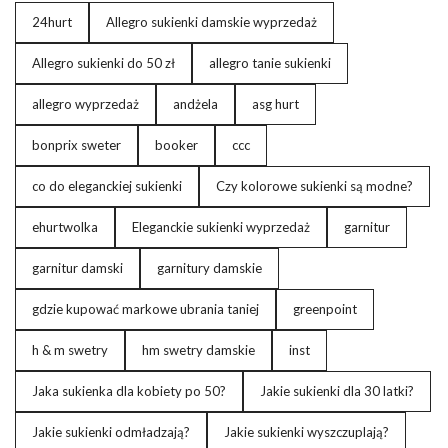
24hurt
Allegro sukienki damskie wyprzedaż
Najważniejsza jest kreacja, jaką wybierzemy na wesele. Dzisiaj
omawiamy dla Was
sukienki na wesele
, bo większość kobiet
Allegro sukienki do 50 zł
allegro tanie sukienki
wybiera właśnie taki strój. Najczęściej decydujemy się na modele
rozkloszowane, które wyglądają przepięknie, ale także
allegro wyprzedaż
andżela
asg hurt
pozwalają ukryć wiele mankamentów sylwetki. Rozkloszowane
modele są idealne dla pań …
bonprix sweter
booker
ccc
co do eleganckiej sukienki
Czy kolorowe sukienki są modne?
ehurtwolka
Eleganckie sukienki wyprzedaż
garnitur
garnitur damski
garnitury damskie
gdzie kupować markowe ubrania taniej
greenpoint
h & m swetry
hm swetry damskie
inst
Jaka sukienka dla kobiety po 50?
Jakie sukienki dla 30 latki?
Jakie sukienki odmładzają?
Jakie sukienki wyszczuplają?