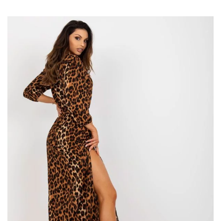
Modne sukienki na wesele: kobalt
W naszym zestawieniu nie można pominąć modnego kobaltu.
Intensywnie niebieski odcień doskonale sprawdza się w
stylizacjach na wesele. Numerem jeden jest dla nas
rozkloszowana sukienka na wesele
z odcięciem i
wykończeniem off shoulder ukazującym ramiona. Doskonale
prezentuje się model na jedno ramię …