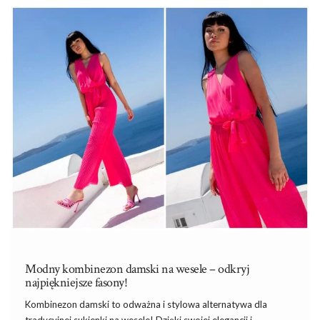
będziesz wyglądać olśniewająco na każdej weselnej imprezie,
niezależnie od stylu czy preferencji.
Tania kiecka na wesele – zjawiskowa
kreacja bez przepłacania
Tania kiecka na wesele
wcale nie musi odbiegać stylem czy
jakością od droższych sukienek. W
…
Modny kombinezon damski na wesele – odkryj
najpiękniejsze fasony!
Kombinezon damski to odważna i stylowa alternatywa dla
tradycyjnej sukienki na wesele! Dzięki swojej elegancji i