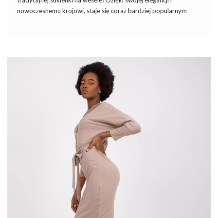
nowoczesnemu krojowi, staje się coraz bardziej popularnym
wyborem na wyjątkowe okazje.
Modny kombinezon damski na
wesele
łączy w sobie wygodę, szyk i unikalność, pozwalając
wyróżnić się w tłumie, a jednocześnie czuć się komfortowo przez
całą uroczystość. Dobierz do niego od razu stylowe
marynarki
w najmodniejszym wydaniu sezonu. Wybierając odpowiedni
fason i
dodatki
, można stworzyć wyjątkową stylizację, która
będzie idealnym wyborem na ślub i przyjęcie weselne.
Skąd się wziął modny kombinezon
damski w
…