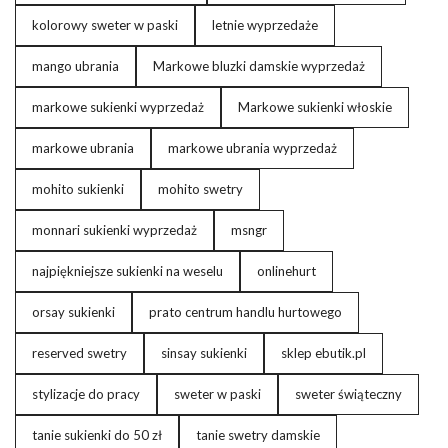
kolorowy sweter w paski
letnie wyprzedaże
mango ubrania
Markowe bluzki damskie wyprzedaż
markowe sukienki wyprzedaż
Markowe sukienki włoskie
markowe ubrania
markowe ubrania wyprzedaż
mohito sukienki
mohito swetry
monnari sukienki wyprzedaż
msngr
najpiękniejsze sukienki na weselu
onlinehurt
orsay sukienki
prato centrum handlu hurtowego
reserved swetry
sinsay sukienki
sklep ebutik.pl
stylizacje do pracy
sweter w paski
sweter świąteczny
tanie sukienki do 50 zł
tanie swetry damskie