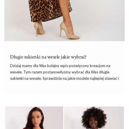
Długie sukienki na wesele jakie wybrać?
Dzisiaj mamy dla Was kolejny wpis poświęcony kreacjom na
wesele. Tym razem postanowiłyśmy wybrać dla Was długie
sukienki na wesele. Sprawdźcie na jakie modele najlepiej stawiać i
znajdźcie model idealny dla siebie w atrakcyjnej cenie.
Jaki kolor sukienki na wesele wybrać?
Długie sukienki na wesele
kojarzą nam się ze strojem druhny,
ale tak naprawdę na taką kreację może postawić każda z nas.
Decydujemy się na takie modele coraz częściej – stawiamy na
sukienki maxi
lub modele asymetryczne (z tyłu maxi, a z przodu