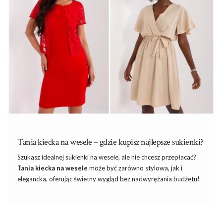
na przykład do kolana). Wybierając sukienkę …
Tania kiecka na wesele – gdzie kupisz najlepsze sukienki?
Szukasz idealnej sukienki na wesele, ale nie chcesz przepłacać?
Tania kiecka na wesele
może być zarówno stylowa, jak
i
elegancka, oferując świetny wygląd bez nadwyrężania budżetu!
Dobierz do niej ozdobne
paski
do przepasania w talii i
podkreślenia sylwetki. W dzisiejszym tekście odkryjemy, jak
znaleźć piękne i przystępne cenowo sukienki, które sprawią, że