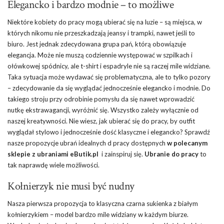
Elegancko i bardzo modnie – to możliwe
Niektóre kobiety do pracy mogą ubierać się na luzie – są miejsca, w
których nikomu nie przeszkadzają jeansy i trampki, nawet jeśli to
biuro. Jest jednak zdecydowana grupa pań, którą obowiązuje
elegancja. Może nie muszą codziennie występować w szpilkach i
ołówkowej spódnicy, ale t-shirt i espadryle nie są raczej mile widziane.
Taka sytuacja może wydawać się problematyczna, ale to tylko pozory
– zdecydowanie da się wyglądać jednocześnie elegancko i modnie. Do
takiego stroju przy odrobinie pomysłu da się nawet wprowadzić
nutkę ekstrawagancji, wyróżnić się. Wszystko zależy wyłącznie od
naszej kreatywności. Nie wiesz, jak ubierać się do pracy, by outfit
wyglądał stylowo i jednocześnie dość klasyczne i elegancko? Sprawdź
nasze propozycje ubrań idealnych d pracy dostępnych
w polecanym
sklepie z ubraniami eButik.pl
i zainspiruj się.
Ubranie do pracy
to
tak naprawdę wiele możliwości.
Kołnierzyk nie musi być nudny
Nasza pierwsza propozycja to klasyczna czarna sukienka z białym
kołnierzykiem – model bardzo mile widziany w każdym biurze.