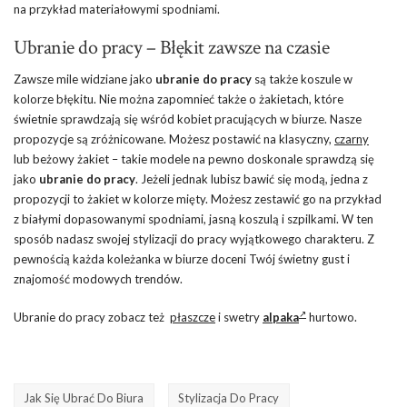
na przykład materiałowymi spodniami.
Ubranie do pracy – Błękit zawsze na czasie
Zawsze mile widziane jako
ubranie do pracy
są także koszule w
kolorze błękitu. Nie można zapomnieć także o żakietach, które
świetnie sprawdzają się wśród kobiet pracujących w biurze. Nasze
propozycje są zróżnicowane. Możesz postawić na klasyczny,
czarny
lub beżowy żakiet – takie modele na pewno doskonale sprawdzą się
jako
ubranie do pracy
. Jeżeli jednak lubisz bawić się modą, jedna z
propozycji to żakiet w kolorze mięty. Możesz zestawić go na przykład
z białymi dopasowanymi spodniami, jasną koszulą i szpilkami. W ten
sposób nadasz swojej stylizacji do pracy wyjątkowego charakteru. Z
pewnością każda koleżanka w biurze doceni Twój świetny gust i
znajomość modowych trendów.
Ubranie do pracy zobacz też
płaszcze
i swetry
alpaka
hurtowo.
Jak Się Ubrać Do Biura
Stylizacja Do Pracy