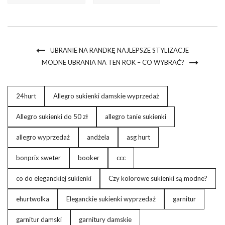
UBRANIE NA RANDKĘ NAJLEPSZE STYLIZACJE
MODNE UBRANIA NA TEN ROK – CO WYBRAĆ?
24hurt
Allegro sukienki damskie wyprzedaż
Allegro sukienki do 50 zł
allegro tanie sukienki
allegro wyprzedaż
andżela
asg hurt
bonprix sweter
booker
ccc
co do eleganckiej sukienki
Czy kolorowe sukienki są modne?
ehurtwolka
Eleganckie sukienki wyprzedaż
garnitur
garnitur damski
garnitury damskie