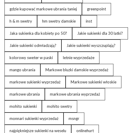
gdzie kupować markowe ubrania taniej
greenpoint
h & m swetry
hm swetry damskie
inst
Jaka sukienka dla kobiety po 50?
Jakie sukienki dla 30 latki?
Jakie sukienki odmładzają?
Jakie sukienki wyszczuplają?
kolorowy sweter w paski
letnie wyprzedaże
mango ubrania
Markowe bluzki damskie wyprzedaż
markowe sukienki wyprzedaż
Markowe sukienki włoskie
markowe ubrania
markowe ubrania wyprzedaż
mohito sukienki
mohito swetry
monnari sukienki wyprzedaż
msngr
najpiękniejsze sukienki na weselu
onlinehurt