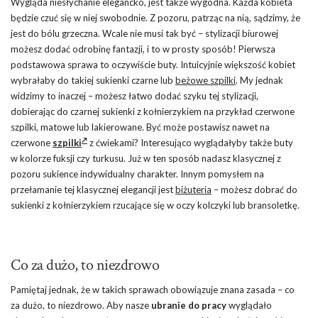
Wygląda niesłychanie elegancko, jest także wygodna. Każda kobieta
będzie czuć się w niej swobodnie. Z pozoru, patrząc na nią, sądzimy, że
jest do bólu grzeczna. Wcale nie musi tak być – stylizacji biurowej
możesz dodać odrobinę fantazji, i to w prosty sposób! Pierwsza
podstawowa sprawa to oczywiście buty. Intuicyjnie większość kobiet
wybrałaby do takiej sukienki czarne lub
beżowe szpilki
. My jednak
widzimy to inaczej – możesz łatwo dodać szyku tej stylizacji,
dobierając do czarnej sukienki z kołnierzykiem na przykład czerwone
szpilki, matowe lub lakierowane. Być może postawisz nawet na
czerwone
szpilki
z ćwiekami? Interesująco wyglądałyby także buty
w kolorze fuksji czy turkusu. Już w ten sposób nadasz klasycznej z
pozoru sukience indywidualny charakter. Innym pomysłem na
przełamanie tej klasycznej elegancji jest
biżuteria
– możesz dobrać do
sukienki z kołnierzykiem rzucające się w oczy kolczyki lub bransoletkę.
Co za dużo, to niezdrowo
Pamiętaj jednak, że w takich sprawach obowiązuje znana zasada – co
za dużo, to niezdrowo. Aby nasze
ubranie do pracy
wyglądało