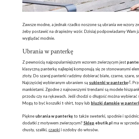
Zawsze modne, a jednak rzadko noszone są ubrania we wzory zwie
żeby postawić na drapieżny wzór. Dzisiaj podpowiadamy Wam jak
wyglądać modnie.
Ubrania w panterkę
Z pewnością najpopularniejszym wzorem zwierzęcym jest
pante
klasyczną panterkę najlepiej komponują się ze stonowanymi elem
złoty. Do szarej panterki radzimy dobierać białe, czarne, szare, 
Najczęściej wybieranym ubraniem są
sukienki w panterkę
. Pr
mankietami. Zgodne z najnowszymi trendami są modele hiszpanki 
przodu czy na rękawach. Jeśli chodzi o długość można wybierać s
Mogą to być koszulki t-shirt, topy lub
bluzki damskie
w panter
Piękne
ubrania w panterkę
to także sweterki, spodnie i spódni
dodatki z motywem zwierzęcym?
Sklep
ebutik.pl
ma w sprzedaży
chusty, szaliki,
czapki
i ozdoby do włosów.