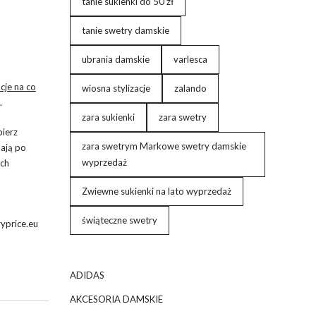
tanie sukienki do 50 zł
tanie swetry damskie
ubrania damskie
varlesca
acje na co
wiosna stylizacje
zalando
.
zara sukienki
zara swetry
bierz
zara swetrym Markowe swetry damskie
mają po
wyprzedaż
ych
Zwiewne sukienki na lato wyprzedaż
świąteczne swetry
yprice.eu
ADIDAS
AKCESORIA DAMSKIE