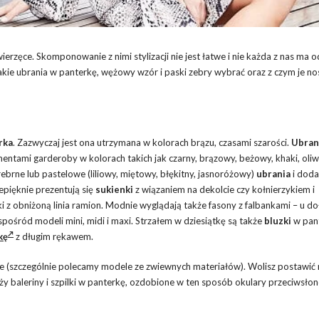
rzęce. Skomponowanie z nimi stylizacji nie jest łatwe i nie każda z nas ma 
ie ubrania w panterkę, wężowy wzór i paski zebry wybrać oraz z czym je nos
rka
. Zazwyczaj jest ona utrzymana w kolorach brązu, czasami szarości.
Ubran
entami garderoby w kolorach takich jak czarny, brązowy, beżowy, khaki, oli
srebrne lub pastelowe (liliowy, miętowy, błękitny, jasnoróżowy)
ubrania
i doda
zepięknie prezentują się
sukienki
z wiązaniem na dekolcie czy kołnierzykiem i
z obniżoną linia ramion. Modnie wyglądają także fasony z falbankami – u doł
pośród modeli mini, midi i maxi. Strzałem w dziesiątkę są także
bluzki
w pan
kę
z długim rękawem.
ce (szczególnie polecamy modele ze zwiewnych materiałów). Wolisz postawić 
 baleriny i szpilki w panterkę, ozdobione w ten sposób okulary przeciwsłon