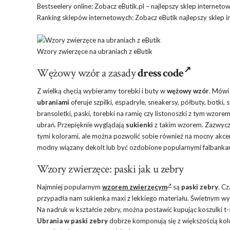
Bestseelery online: Zobacz eButik.pl – najlepszy sklep interneto
Ranking sklepów internetowych: Zobacz eButik najlepszy sklep i
Wzory zwierzęce na ubraniach z eButik
Wężowy wzór a zasady
dress code
Z wielką chęcią wybieramy torebki i buty w
wężowy wzór
. Mówi 
ubraniami
oferuje szpilki, espadryle, sneakersy, półbuty, botk
bransoletki, paski, torebki na ramię czy listonoszki z tym wzo
ubrań. Przepięknie wyglądają
sukienki
z takim wzorem. Zazwycza
tymi kolorami, ale można pozwolić sobie również na mocny akc
modny wiązany dekolt lub być ozdobione popularnymi falbanka
Wzory zwierzęce: paski jak u zebry
Najmniej popularnym
wzorem zwierzęcym
są
paski zebry
. C
przypadła nam sukienka maxi z lekkiego materiału. Świetnym wy
Na nadruk w kształcie zebry, można postawić kupując koszulki t-
Ubrania
w paski zebry
dobrze komponują się z większością ko