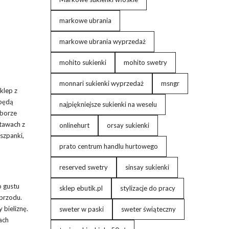
markowe ubrania
markowe ubrania wyprzedaż
mohito sukienki
mohito swetry
monnari sukienki wyprzedaż
msngr
klep z
 będą
najpiękniejsze sukienki na weselu
yborze
stawach z
onlinehurt
orsay sukienki
szpanki,
prato centrum handlu hurtowego
reserved swetry
sinsay sukienki
o gustu
sklep ebutik.pl
stylizacje do pracy
 przodu.
 bieliznę.
sweter w paski
sweter świąteczny
ach