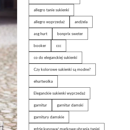
allegro tanie sukienki
allegro wyprzedaż
andżela
asg hurt
bonprix sweter
booker
ccc
co do eleganckiej sukienki
Czy kolorowe sukienki są modne?
ehurtwolka
Eleganckie sukienki wyprzedaż
garnitur
garnitur damski
garnitury damskie
gdzie kupować markowe ubrania taniej