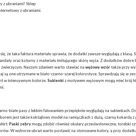
wy z ubraniami! Sklep
nternetowy z ubraniami.
się, że taka faktura materiału sprawia, że dodatki zawsze wyglądają z klasą. S
i, sandały oraz koturny z materiału imitującego skórę węża. Z dodatków dobre
rem zwierzęcym. Naszym zdaniem warto stawiać na
wężowy wzór
także przy w
j są one utrzymane w biało-czarno-szarej kolorystyce. Sprawdzają się w ze
ent w intensywnym kolorze.
Sukienki
z motywem wężowym mogą mieć krój hi
mi.
zarno-białe pasy z lekkim falowaniem przepięknie wyglądają na sukienkach. D
borem jest także koktajlowy model na ramiączkach z dużą, czarną kokardą z
shirt.
Paski zebry
mogą zdobić również okulary przeciwsłoneczne, torebki czy
lorów. W wyborze ubrań warto postawić na stonowane kolory, a przy dodatk