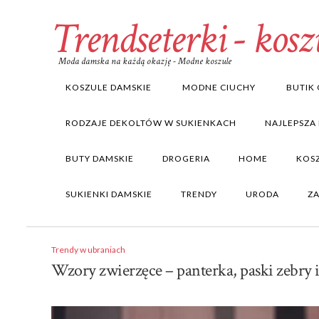
Trendseterki - kosz
Moda damska na każdą okazję - Modne koszule
KOSZULE DAMSKIE
MODNE CIUCHY
BUTIK 
RODZAJE DEKOLTÓW W SUKIENKACH
NAJLEPSZA
BUTY DAMSKIE
DROGERIA
HOME
KOS
SUKIENKI DAMSKIE
TRENDY
URODA
Z
Trendy w ubraniach
Wzory zwierzęce – panterka, paski zebry