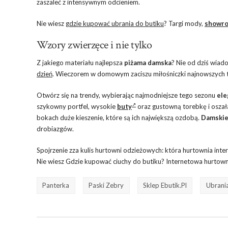
zaszaleć z intensywnym odcieniem.
Nie wiesz
gdzie kupować ubrania do butiku
? Targi mody,
showr
Wzory zwierzęce i nie tylko
Z jakiego materiału najlepsza
piżama damska
? Nie od dziś wiad
dzień
. Wieczorem w domowym zaciszu miłośniczki najnowszych tr
Otwórz się na trendy, wybierając najmodniejsze tego sezonu
ele
szykowny portfel, wysokie
buty
oraz gustowną torebkę i oszał
bokach duże kieszenie, które są ich największą ozdobą.
Damskie
drobiazgów.
Spojrzenie zza kulis hurtowni odzieżowych: która hurtownia int
Nie wiesz Gdzie kupować ciuchy do butiku? Internetowa hurtowni
Panterka
Paski Zebry
Sklep Ebutik.pl
Ubrani