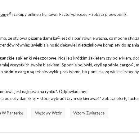
oomy
i zakupy online z hurtowni Factoryprice.eu – zobacz przewodnik.
omo, że stylowa
piżama damska
jest dla pań równie ważna, co modne
styliz
endów również uwielbiają nosić ciekawie i nietuzinkowe komplety do spania
ganckie sukienki wieczorowe
. Noś je z krótkim żakietem czy bolerkiem, do
amiaj wszystkich swoim blaskiem! Spodnie bojówki, czyli
spodnie cargo
, 
 spodnie cargo
są też niezwykle praktyczne, bo pomieszczą wiele niezbędn
ernetowa jest najlepsza na rynku?. Odpowiadamy!
a odzieży damskiej – którą wybrać i czym się kierować? Zobacz ofertę factor
a W Panterkę
Wężowy Wzór
Wzory Zwierzęce