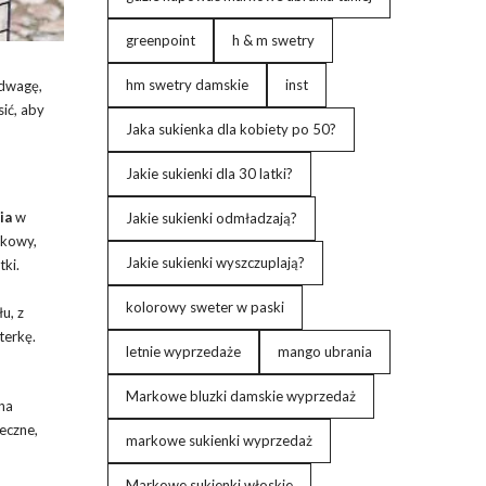
greenpoint
h & m swetry
hm swetry damskie
inst
odwagę,
ić, aby
Jaka sukienka dla kobiety po 50?
Jakie sukienki dla 30 latki?
ia
w
Jakie sukienki odmładzają?
wkowy,
Jakie sukienki wyszczuplają?
tki.
kolorowy sweter w paski
u, z
terkę.
letnie wyprzedaże
mango ubrania
Markowe bluzki damskie wyprzedaż
na
eczne,
markowe sukienki wyprzedaż
Markowe sukienki włoskie